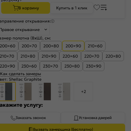
В корзину
Купить в 1 клик
аправление открывания:
Правое открывание
азмер полотна (ВхШ), см:
200×60
200×70
200×80
200×90
210×60
210×70
210×80
210×90
220×60
220×70
220×80
220×90
230×60
230×70
230×80
230×90
Как сделать замеры
вет:
Shellac Graphite
+2
акажите услугу:
Заказать звонок
Установка дверей
Вызвать замерщика (Бесплатно)