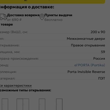
нформация о доставке:
Доставка вовремя
Пункты выдачи
от 690 ₽
бесплатно
 товаре
азмер (ВхШ), см:
200 x 90
ип:
Межкомнатные двери
ткрывание:
Правое открывание
олщина, мм:
59
трана происхождения:
Россия
ренд:
el’PORTA (Portika)
оллекция:
Porta Invisible Reverse
атериал:
ПЭТ
се характеристики
озможные типы открывания: