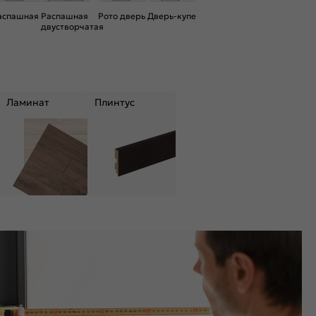
аспашная
Распашная
Рото дверь
Дверь-купе
двустворчатая
Ламинат
Плинтус