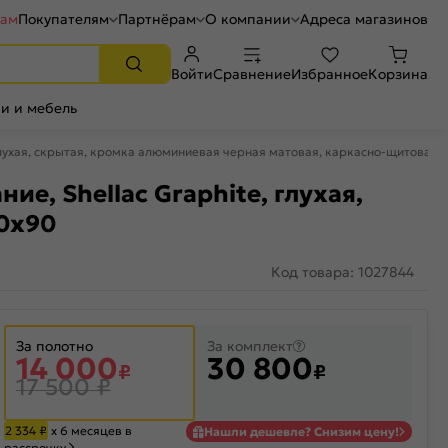
рам
Покупателям
Партнёрам
О компании
Адреса магазинов
Войти
Сравнение
Избранное
Корзина
и и мебель
 глухая, скрытая, кромка алюминиевая черная матовая, каркасно-щитовая
ие, Shellac Graphite, глухая,
00x90
Код товара: 1027844
За полотно
За комплект
14 000
30 800
₽
₽
17 500
₽
2 334
₽
х 6 месяцев в
Нашли дешевле? Снизим цену!
рассрочку