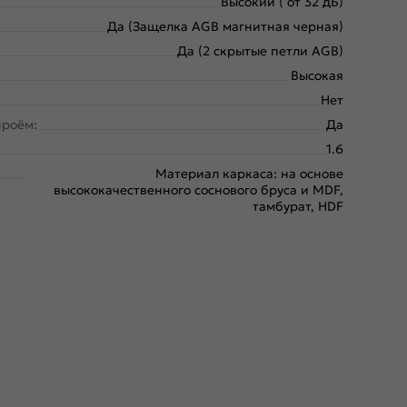
Высокий ( от 32 дБ)
Да (Защелка AGB магнитная черная)
Да (2 скрытые петли AGB)
Высокая
Нет
проём:
Да
1.6
Материал каркаса: на основе
высококачественного соснового бруса и MDF,
тамбурат, HDF