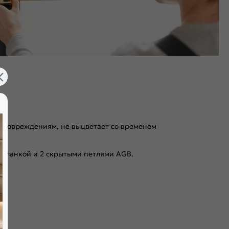
 к повреждениям, не выцветает со временем
 планкой и 2 скрытыми петлями AGB.