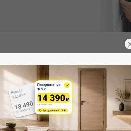
 (Южная Корея), превосходящее эмаль. Экологично, устойчиво
д 2 скрытые петли. Дверная коробка укомплектована ответной