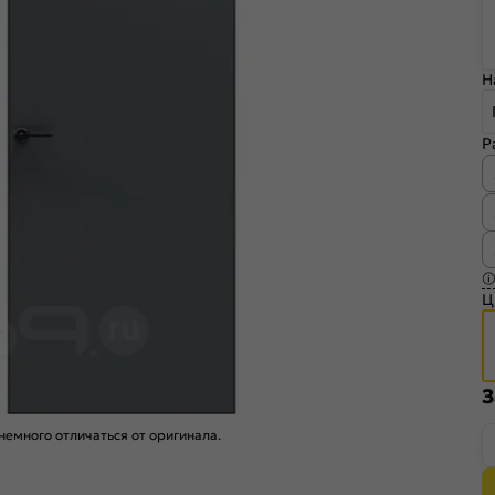
Н
Р
Ц
З
емного отличаться от оригинала.