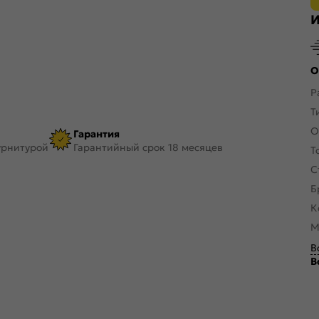
И
О
Р
Т
О
Гарантия
урнитурой
Гарантийный срок 18 месяцев
Т
С
Б
К
М
В
В