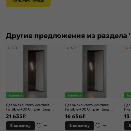
Написать отзыв
Другие предложения из раздела 
5,0
4,9
Новинка
Новинка
Но
Дверь скрытого монтажа
Дверь скрытого монтажа
Две
Invisible-700 U, грунт (под
Invisible-700 U, грунт (под
Инв
окраску), правое открывание,
окраску), правое открывание,
(по
21 635
₽
16 656
₽
13
Грунт, кромка алюминиевая
Грунт, каркасно-щитовая
Гру
черная матовая, каркасно-
мат
В корзину
В корзину
В
щитовая
щит