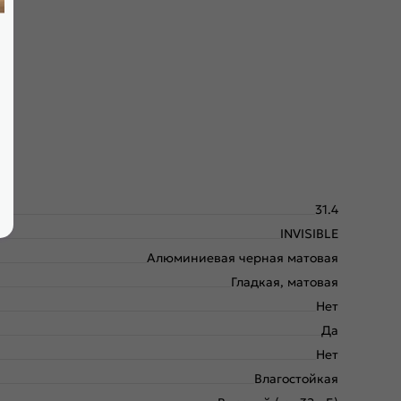
амбурат с малым размером ячейки и плита HDF. Используем
31.4
INVISIBLE
Алюминиевая черная матовая
Гладкая, матовая
Нет
Да
Нет
Влагостойкая