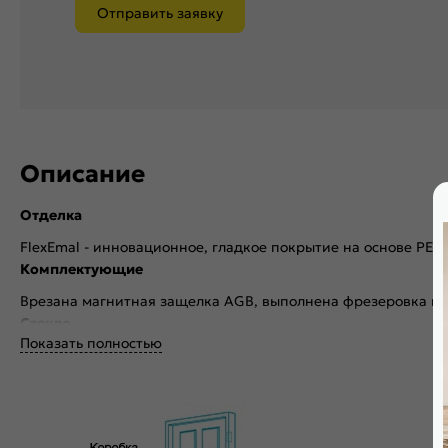
Отправить заявку
Описание
Отделка
FlexEmal - инновационное, гладкое покрытие на основе PET
Комплектующие
Врезана магнитная защелка AGB, выполнена фрезеровка по
Стекло
Показать полностью
Без стекла
Декор
Без декора
Особенности