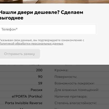
я дверь высокой прочности, которую обеспечивает жесткий т
и установлена алюминиевая кромка в цвете Черный
Нашли двери дешевле? Сделаем
выгоднее
Телефон*
Указывая свои данные, вы подтверждаете ознакомление c
Политикой обработки персональных данных
.
Отправить заявку
58190-10880
Вес, кг:
Межкомнатные двери
Тип коробки:
200
Кромка:
90
Поверхность:
59
Возможность покраски:
Россия
Для влажных помещений:
el’PORTA (Portika)
Наличие притвора:
Porta Invisible Reverse
Степень влагостойкости: