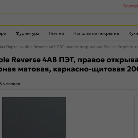
Блоге
ери
Фурнитура
Плитка
Напольные покрытия
Кухн
я Порта Invisible Reverse 4AB ПЭТ, правое открывание, Shellac Graphite,
e Reverse 4AB ПЭТ, правое открыван
рная матовая, каркасно-щитовая 2
6 человек