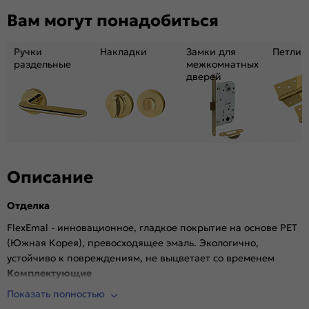
Декор:
Без декора
Вам могут понадобиться
Вес, кг:
34.54
Тип коробки:
INVISIBLE
Ручки
Накладки
Замки для
Петли
Кромка:
Алюминиевая черная матовая
раздельные
межкомнатных
дверей
Поверхность:
Гладкая, матовая
Возможность покраски:
Нет
Для влажных помещений:
Да
Наличие притвора:
Нет
Степень влагостойкости:
Влагостойкая
Уровень шумоизоляции:
Высокий ( от 32 дБ)
Описание
Фрезеровка под замок:
Да (Защелка AGB магнитная черная)
Отделка
Фрезеровка под петли:
Да (2 скрытые петли AGB)
Износостойкость:
Высокая
FlexEmal - инновационное, гладкое покрытие на основе PET
(Южная Корея), превосходящее эмаль. Экологично,
Пропускает свет:
Нет
устойчиво к повреждениям, не выцветает со временем
Подходит под двухстворчатый проём:
Да
Комплектующие
Гарантия (лет):
1.6
Показать полностью
Врезана магнитная защелка AGB, выполнена фрезеровка
Материал:
Материал каркаса: на основе