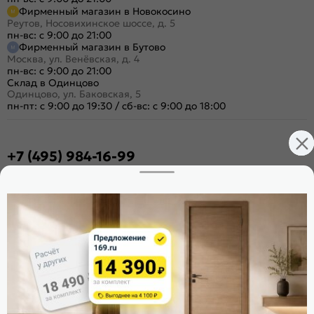
Фирменный магазин в Новокосино
Реутов, Носовихинское шоссе, д. 5
пн-вс: с 9:00 до 21:00
Фирменный магазин в Бутово
Москва, ул. Венёвская, д. 4
пн-вс: с 9:00 до 21:00
Склад в Одинцово
Одинцово, ул. Баковская, 5
пн-пт: с 9:00 до 19:30
/
сб-вс: с 9:00 до 18:00
+7 (495) 984-16-99
Заказать звонок
Стать дилером
Расскажите о нас
Поделиться
Оцените магазин