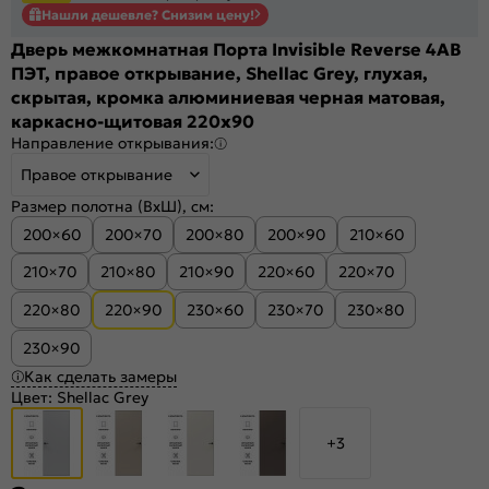
Нашли дешевле? Снизим цену!
Дверь межкомнатная Порта Invisible Reverse 4AB
ПЭТ, правое открывание, Shellac Grey, глухая,
скрытая, кромка алюминиевая черная матовая,
каркасно-щитовая 220x90
Направление открывания:
Правое открывание
Размер полотна (ВхШ), см:
200×60
200×70
200×80
200×90
210×60
210×70
210×80
210×90
220×60
220×70
220×80
220×90
230×60
230×70
230×80
230×90
Как сделать замеры
Цвет:
Shellac Grey
+3