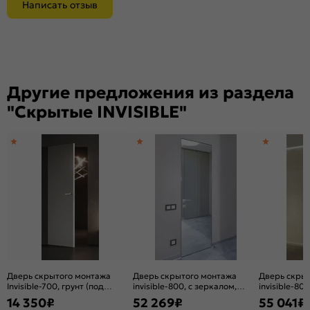
Написать отзыв
Другие предложения из раздела
"Скрытые INVISIBLE"
Дверь скрытого монтажа
Дверь скрытого монтажа
Дверь скры
Invisible-700, грунт (под
invisible-800, с зеркалом,
invisible-80
окраску), прямое открывание,
серебро, кромка
серебро, к
14 350
₽
52 269
₽
55 041
₽
Грунт, каркасно-щитовая
алюминиевая матовый хром,
алюминиева