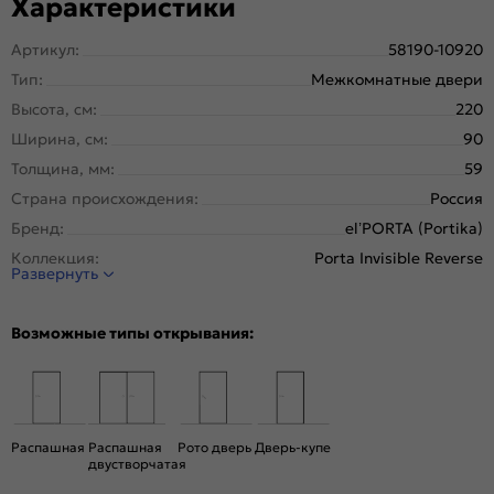
Характеристики
Артикул:
58190-10920
Тип:
Межкомнатные двери
Высота, см:
220
Ширина, см:
90
Толщина, мм:
59
Страна происхождения:
Россия
Бренд:
el’PORTA (Portika)
Коллекция:
Porta Invisible Reverse
Развернуть
Стиль:
Минимализм
Тип двери:
Глухая, Скрытая
Возможные типы открывания:
Система открывания:
Раздвижная, Классическая
Конструкция двери:
Каркасно-щитовая
Цвет:
Shellac Grey
Общий цвет:
Серый
Распашная
Распашная
Рото дверь
Дверь-купе
двустворчатая
Стекло:
Без стекла