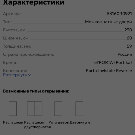
Характеристики
Артикул:
58160-10921
Тип:
Межкомнатные двери
Высота, см:
230
Ширина, см:
60
Толщина, мм:
59
Страна происхождения:
Россия
Бренд:
el’PORTA (Portika)
Коллекция:
Porta Invisible Reverse
Развернуть
Стиль:
Минимализм
Тип двери:
Глухая, Скрытая
Возможные типы открывания:
Система открывания:
Раздвижная, Классическая
Конструкция двери:
Каркасно-щитовая
Цвет:
Shellac Grey
Общий цвет:
Серый
Распашная
Распашная
Рото дверь
Дверь-купе
двустворчатая
Стекло:
Без стекла