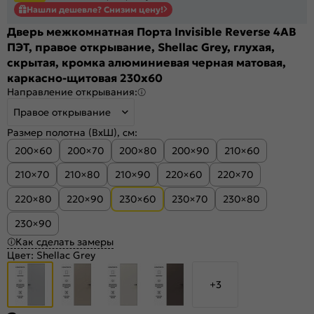
Нашли дешевле? Снизим цену!
Дверь межкомнатная Порта Invisible Reverse 4AB
ПЭТ, правое открывание, Shellac Grey, глухая,
скрытая, кромка алюминиевая черная матовая,
каркасно-щитовая 230x60
Направление открывания:
Правое открывание
Размер полотна (ВхШ), см:
200×60
200×70
200×80
200×90
210×60
210×70
210×80
210×90
220×60
220×70
220×80
220×90
230×60
230×70
230×80
230×90
Как сделать замеры
Цвет:
Shellac Grey
+3