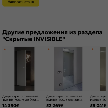
Написать отзыв
Другие предложения из раздела
"Скрытые INVISIBLE"
Дверь скрытого монтажа
Дверь скрытого монтажа
Дверь скры
Invisible-700, грунт (под
invisible-800, с зеркалом,
invisible-80
окраску), прямое открывание,
серебро, кромка
серебро, к
14 350
₽
52 269
₽
55 041
₽
Грунт, каркасно-щитовая
алюминиевая матовый хром,
алюминиева