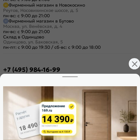
Фирменный магазин в Новокосино
Реутов, Носовихинское шоссе, д. 5
пн-вс: с 9:00 до 21:00
Фирменный магазин в Бутово
Москва, ул. Венёвская, д. 4
пн-вс: с 9:00 до 21:00
Склад в Одинцово
Одинцово, ул. Баковская, 5
пн-пт: с 9:00 до 19:30
/
сб-вс: с 9:00 до 18:00
+7 (495) 984-16-99
Заказать звонок
Стать дилером
Расскажите о нас
Поделиться
Оцените магазин