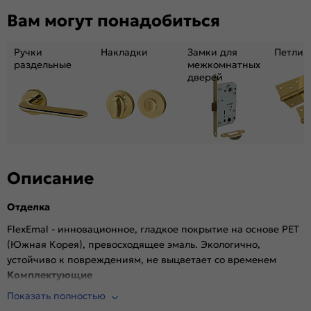
Декор:
Без декора
Вам могут понадобиться
Вес, кг:
25.42
Тип коробки:
INVISIBLE
Ручки
Накладки
Замки для
Петли
Кромка:
Алюминиевая черная матовая
раздельные
межкомнатных
дверей
Поверхность:
Гладкая, матовая
Возможность покраски:
Нет
Для влажных помещений:
Да
Наличие притвора:
Нет
Степень влагостойкости:
Влагостойкая
Уровень шумоизоляции:
Высокий ( от 32 дБ)
Описание
Фрезеровка под замок:
Да (Защелка AGB магнитная черная)
Отделка
Фрезеровка под петли:
Да (2 скрытые петли AGB)
Износостойкость:
Высокая
FlexEmal - инновационное, гладкое покрытие на основе PET
(Южная Корея), превосходящее эмаль. Экологично,
Пропускает свет:
Нет
устойчиво к повреждениям, не выцветает со временем
Подходит под двухстворчатый проём:
Да
Комплектующие
Гарантия (лет):
1.6
Показать полностью
Врезана магнитная защелка AGB, выполнена фрезеровка
Материал:
Материал каркаса: на основе