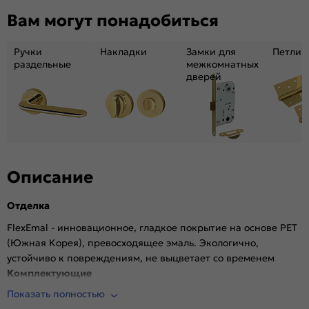
Декор:
Без декора
Вам могут понадобиться
Вес, кг:
24.8
Тип коробки:
INVISIBLE
Ручки
Накладки
Замки для
Петли
Кромка:
Алюминиевая черная матовая
раздельные
межкомнатных
дверей
Поверхность:
Гладкая, матовая
Возможность покраски:
Нет
Для влажных помещений:
Да
Наличие притвора:
Нет
Степень влагостойкости:
Влагостойкая
Уровень шумоизоляции:
Высокий ( от 32 дБ)
Описание
Фрезеровка под замок:
Да (Защелка AGB магнитная черная)
Отделка
Фрезеровка под петли:
Да (2 скрытые петли AGB)
Износостойкость:
Высокая
FlexEmal - инновационное, гладкое покрытие на основе PET
(Южная Корея), превосходящее эмаль. Экологично,
Пропускает свет:
Нет
устойчиво к повреждениям, не выцветает со временем
Подходит под двухстворчатый проём:
Да
Комплектующие
Гарантия (лет):
1.6
Показать полностью
Врезана магнитная защелка AGB, выполнена фрезеровка
Материал:
Материал каркаса: на основе