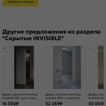
Написать отзыв
Другие предложения из раздела
"Скрытые INVISIBLE"
Дверь скрытого монтажа
Дверь скрытого монтажа
Дверь скры
Invisible-700, грунт (под
invisible-800, с зеркалом,
invisible-80
окраску), прямое открывание,
серебро, кромка
серебро, к
14 350
₽
52 269
₽
55 041
₽
Грунт, каркасно-щитовая
алюминиевая матовый хром,
алюминиева