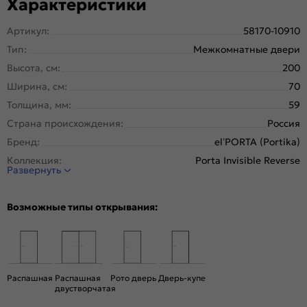
Характеристики
Артикул:
58170-10910
Тип:
Межкомнатные двери
Высота, см:
200
Ширина, см:
70
Толщина, мм:
59
Страна происхождения:
Россия
Бренд:
el’PORTA (Portika)
Коллекция:
Porta Invisible Reverse
Развернуть
Стиль:
Минимализм
Тип двери:
Глухая, Скрытая
Возможные типы открывания:
Система открывания:
Раздвижная, Классическая
Конструкция двери:
Каркасно-щитовая
Цвет:
Shellac Grey
Общий цвет:
Серый
Распашная
Распашная
Рото дверь
Дверь-купе
двустворчатая
Стекло:
Без стекла