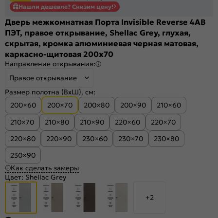
Нашли дешевле? Снизим цену!
Дверь межкомнатная Порта Invisible Reverse 4AB
ПЭТ, правое открывание, Shellac Grey, глухая,
скрытая, кромка алюминиевая черная матовая,
каркасно-щитовая 200x70
Направление открывания:
Правое открывание
Размер полотна (ВхШ), см:
200×60
200×70
200×80
200×90
210×60
210×70
210×80
210×90
220×60
220×70
220×80
220×90
230×60
230×70
230×80
230×90
Как сделать замеры
Цвет:
Shellac Grey
+2