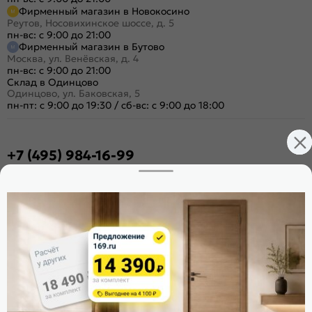
Фирменный магазин в Новокосино
Реутов, Носовихинское шоссе, д. 5
пн-вс: с 9:00 до 21:00
Фирменный магазин в Бутово
Москва, ул. Венёвская, д. 4
пн-вс: с 9:00 до 21:00
Склад в Одинцово
Одинцово, ул. Баковская, 5
пн-пт: с 9:00 до 19:30
/
сб-вс: с 9:00 до 18:00
+7 (495) 984-16-99
Заказать звонок
Стать дилером
Расскажите о нас
Поделиться
Оцените магазин