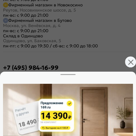
Фирменный магазин в Новокосино
Реутов, Носовихинское шоссе, д. 5
пн-вс: с 9:00 до 21:00
Фирменный магазин в Бутово
Москва, ул. Венёвская, д. 4
пн-вс: с 9:00 до 21:00
Склад в Одинцово
Одинцово, ул. Баковская, 5
пн-пт: с 9:00 до 19:30
/
сб-вс: с 9:00 до 18:00
+7 (495) 984-16-99
Заказать звонок
Стать дилером
Расскажите о нас
Поделиться
Оцените магазин