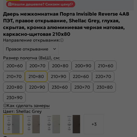
Нашли дешевле? Снизим цену!
Дверь межкомнатная Порта Invisible Reverse 4AB
ПЭТ, правое открывание, Shellac Grey, глухая,
скрытая, кромка алюминиевая черная матовая,
каркасно-щитовая 210x80
Направление открывания:
Правое открывание
Размер полотна (ВхШ), см:
200×60
200×70
200×80
200×90
210×60
210×70
210×80
210×90
220×60
220×70
220×80
220×90
230×60
230×70
230×80
230×90
Как сделать замеры
Цвет:
Shellac Grey
+3