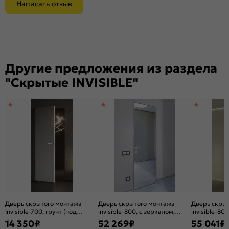
Написать отзыв
Другие предложения из раздела
"Скрытые INVISIBLE"
Дверь скрытого монтажа
Дверь скрытого монтажа
Дверь скры
Invisible-700, грунт (под
invisible-800, с зеркалом,
invisible-80
окраску), прямое открывание,
серебро, кромка
серебро, к
14 350
₽
52 269
₽
55 041
₽
Грунт, каркасно-щитовая
алюминиевая матовый хром,
алюминиева