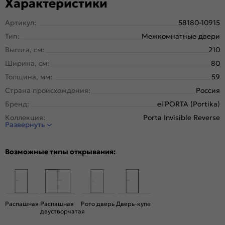
Характеристики
Артикул:
58180-10915
Тип:
Межкомнатные двери
Высота, см:
210
Ширина, см:
80
Толщина, мм:
59
Страна происхождения:
Россия
Бренд:
el’PORTA (Portika)
Коллекция:
Porta Invisible Reverse
Развернуть
Стиль:
Минимализм
Тип двери:
Глухая, Скрытая
Возможные типы открывания:
Система открывания:
Раздвижная, Классическая
Конструкция двери:
Каркасно-щитовая
Цвет:
Shellac Grey
Общий цвет:
Серый
Распашная
Распашная
Рото дверь
Дверь-купе
двустворчатая
Стекло:
Без стекла