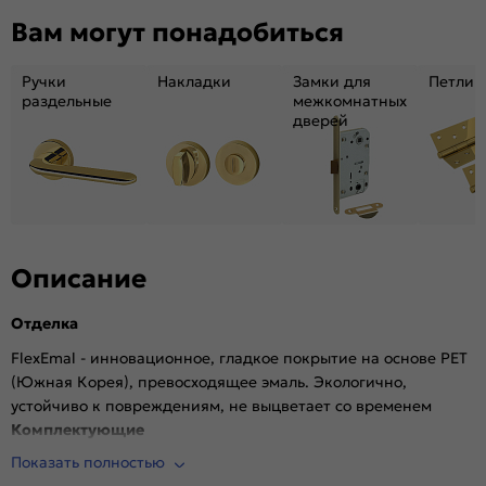
Декор:
Без декора
Вам могут понадобиться
Вес, кг:
29.09
Тип коробки:
INVISIBLE
Ручки
Накладки
Замки для
Петли
Кромка:
Алюминиевая черная матовая
раздельные
межкомнатных
дверей
Поверхность:
Гладкая, матовая
Возможность покраски:
Нет
Для влажных помещений:
Да
Наличие притвора:
Нет
Степень влагостойкости:
Влагостойкая
Уровень шумоизоляции:
Высокий ( от 32 дБ)
Описание
Фрезеровка под замок:
Да (Защелка AGB магнитная черная)
Отделка
Фрезеровка под петли:
Да (2 скрытые петли AGB)
Износостойкость:
Высокая
FlexEmal - инновационное, гладкое покрытие на основе PET
(Южная Корея), превосходящее эмаль. Экологично,
Пропускает свет:
Нет
устойчиво к повреждениям, не выцветает со временем
Подходит под двухстворчатый проём:
Да
Комплектующие
Гарантия (лет):
1.6
Показать полностью
Врезана магнитная защелка AGB, выполнена фрезеровка
Материал:
Материал каркаса: на основе