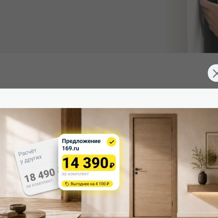
 (Южная Корея), превосходящее эмаль. Экологично, устойчиво
д 3 скрытые петли. Дверная коробка укомплектована ответной