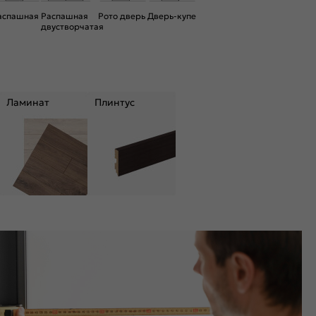
аспашная
Распашная
Рото дверь
Дверь-купе
двустворчатая
Ламинат
Плинтус