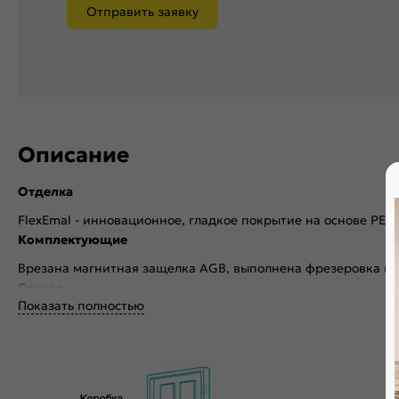
Отправить заявку
Описание
Отделка
FlexEmal - инновационное, гладкое покрытие на основе PET
Комплектующие
Врезана магнитная защелка AGB, выполнена фрезеровка по
Стекло
Показать полностью
Без стекла
Декор
Без декора
Особенности