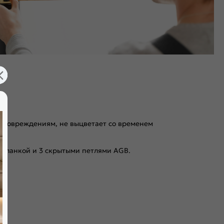
 к повреждениям, не выцветает со временем
 планкой и 3 скрытыми петлями AGB.