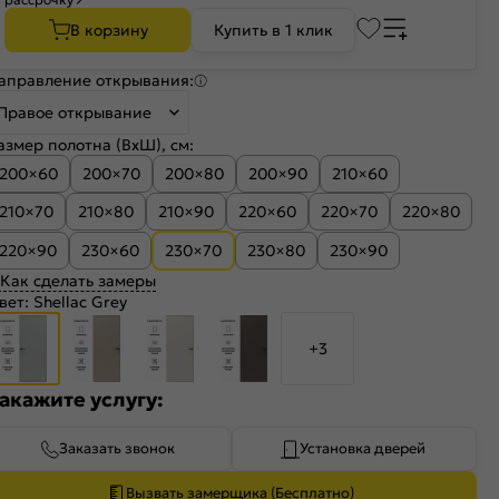
В корзину
Купить в 1 клик
аправление открывания:
Правое открывание
азмер полотна (ВхШ), см:
200×60
200×70
200×80
200×90
210×60
210×70
210×80
210×90
220×60
220×70
220×80
220×90
230×60
230×70
230×80
230×90
Как сделать замеры
вет:
Shellac Grey
+3
акажите услугу:
Заказать звонок
Установка дверей
Вызвать замерщика (Бесплатно)