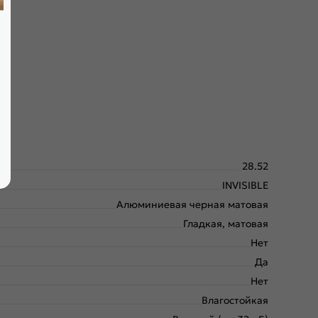
амбурат с малым размером ячейки и плита HDF. Используем
28.52
INVISIBLE
Алюминиевая черная матовая
Гладкая, матовая
Нет
Да
Нет
Влагостойкая