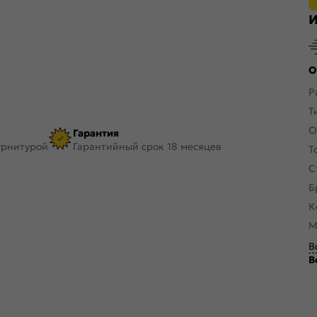
И
О
Р
Т
О
Гарантия
урнитурой
Гарантийный срок 18 месяцев
Т
С
Б
К
М
В
В