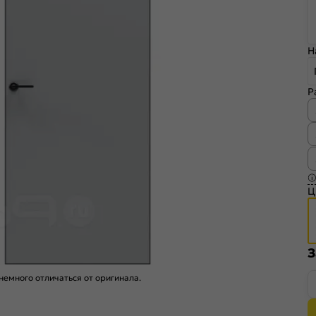
Н
Р
Ц
З
емного отличаться от оригинала.