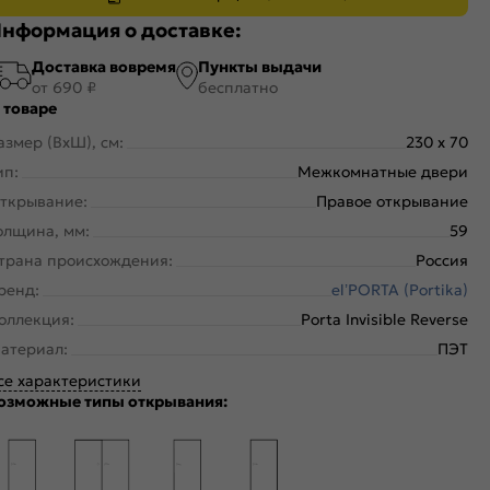
нформация о доставке:
Доставка вовремя
Пункты выдачи
от 690 ₽
бесплатно
 товаре
азмер (ВхШ), см:
230 x 70
ип:
Межкомнатные двери
ткрывание:
Правое открывание
олщина, мм:
59
трана происхождения:
Россия
ренд:
el’PORTA (Portika)
оллекция:
Porta Invisible Reverse
атериал:
ПЭТ
се характеристики
озможные типы открывания: