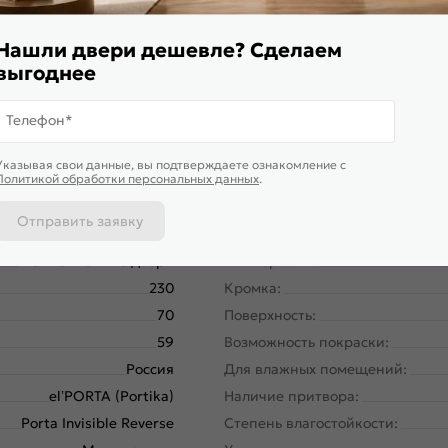
я дверь высокой прочности, которую обеспечивает жесткий т
и установлена алюминиевая кромка в цвете Черный
Нашли двери дешевле? Сделаем
выгоднее
Телефон*
Указывая свои данные, вы подтверждаете ознакомление c
Политикой обработки персональных данных
.
Отправить заявку
58170-10922
Вес, кг:
Межкомнатные двери
Тип коробки:
230
Кромка:
70
Поверхность:
59
Возможность покраски:
Россия
Для влажных помещений:
el’PORTA (Portika)
Наличие притвора:
Porta Invisible Reverse
Степень влагостойкости: