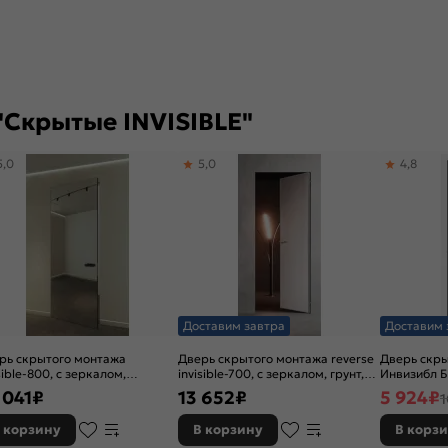
"Скрытые INVISIBLE"
5,0
5,0
4,8
Доставим завтра
Доставим 
рь скрытого монтажа
Дверь скрытого монтажа reverse
Дверь скр
sible-800, с зеркалом,
invisible-700, с зеркалом, грунт,
Инвизибл Б
ебро, кромка алюминиевая
кромка алюминиевая матовый
(под окраск
 041
₽
13 652
₽
5 924
₽
1
ная матовая, каркасно-
хром, каркасно-щитовая
универсал
овая
наружу, ко
 корзину
В корзину
В корз
левым откр