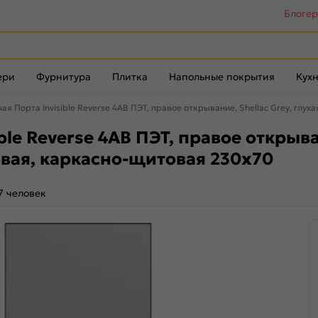
Блоге
ери
Фурнитура
Плитка
Напольные покрытия
Кухн
я Порта Invisible Reverse 4AB ПЭТ, правое открывание, Shellac Grey, гл
e Reverse 4AB ПЭТ, правое открыван
вая, каркасно-щитовая 230x70
7 человек