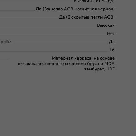
Высокий ( от 32 дБ)
Да (Защелка AGB магнитная черная)
Да (2 скрытые петли AGB)
Высокая
Нет
проём:
Да
1.6
Материал каркаса: на основе
высококачественного соснового бруса и MDF,
тамбурат, HDF