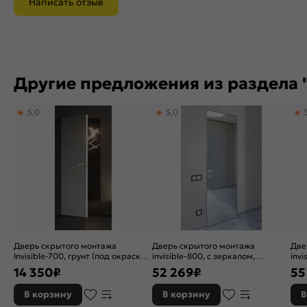
Написать отзыв
Другие предложения из раздела 
5,0
5,0
Дверь скрытого монтажа
Дверь скрытого монтажа
Две
Invisible-700, грунт (под окраску),
invisible-800, с зеркалом,
invi
прямое открывание, Грунт,
серебро, кромка алюминиевая
сер
14 350
₽
52 269
₽
55
каркасно-щитовая
матовый хром, каркасно-
чер
щитовая
щит
В корзину
В корзину
В