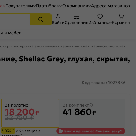
рам
Покупателям
Партнёрам
О компании
Адреса магазинов
Войти
Сравнение
Избранное
Корзина
и и мебель
ухая, скрытая, кромка алюминиевая черная матовая, каркасно-щитовая
ие, Shellac Grey, глухая, скрытая,
Код товара: 1027886
За полотно
За комплект
18 200
41 860
₽
₽
22 750
₽
3 034
₽
х 6 месяцев в
Нашли дешевле? Снизим цену!
рассрочку