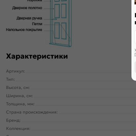
Дверь скрытого монтажа с внутреннем открыванием. Щитова
PUR-клея необратимой полимеризации. По периметру двер
Характеристики
Артикул:
Тип:
Высота, см:
Ширина, см:
Толщина, мм:
Страна происхождения:
Бренд:
Коллекция: