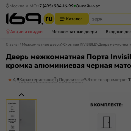
Москва и МО
+7 (495) 984-16-99
Онлайн-чат
Каталог
Акции и скидки
Межкомнатные двери
Входные дв
Главная
Межкомнатные двери
Скрытые INVISIBLE
Дверь межкомнатна
Дверь межкомнатная Порта Invisibl
кромка алюминиевая черная мато
4,9
Характеристики
Этот товар смотрят
1
Поделиться