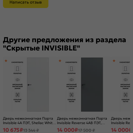
Написать отзыв
Другие предложения из раздела
"Скрытые INVISIBLE"
Дверь межкомнатная Порта
Дверь межкомнатная Порта
Дверь межк
Invisible 4A ПЭТ, Shellac White,
Invisible Reverse 4AB ПЭТ,
Invisible Re
глухая, скрытая, кромка
левое открывание, Shellac
правое откр
10 675
₽
14 000
₽
14 000
₽
13 344 ₽
17 500 ₽
алюминиевая матовый хром,
Graphite, глухая, скрытая,
Graphite, гл