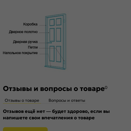
под 2 скрытые петли. Дверная коробка укомплектована
Материал:
Материал каркаса: на основе
ответной планкой и 2 скрытыми петлями AGB.
высококачественного соснового бруса и MDF,
Стекло
тамбурат, HDF
Без стекла
Декор
Без декора
Особенности
Двери с алюминиевой кромкой укомплектованы
механизмом магнитной защелки для легкого и практически
бесшумного закрывания; выполнена фрезеровка под
скрытые петли.
Отзывы и вопросы о товаре
0
Отзывы о товаре
Вопросы и ответы
Отзывов ещё нет — будет здорово, если вы
напишете свои впечатления о товаре