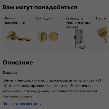
Декор:
Без декора
Вам могут понадобиться
Вес, кг:
23.2
Размер упаковки:
211*61*6.9
Ручки
Накладки
Замки для
Петли
Тип коробки:
INVISIBLE
раздельные
межкомнатных
дверей
Кромка:
Алюминиевая черная матовая
Поверхность:
Гладкая, матовая
Возможность покраски:
Нет
Для влажных помещений:
Да
Наличие притвора:
Нет
Степень влагостойкости:
Влагостойкая
Описание
Уровень шумоизоляции:
Высокий (26-32дБ)
Отделка
Фрезеровка под замок:
Да (Защелка AGB магнитная черная)
Фрезеровка под петли:
Да (2 скрытые петли AGB)
Eximer - инновационное, гладкое покрытие на основе PET
(Южная Корея), превосходящее эмаль. Экологично,
Износостойкость:
Высокая
устойчиво к повреждениям, не выцветает со временем.
Пропускает свет:
Нет
Комплектующие
Подходит под двухстворчатый проём:
Да
Показать полностью
Врезана магнитная защелка AGB, выполнена фрезеровка
Гарантия (лет):
1.6