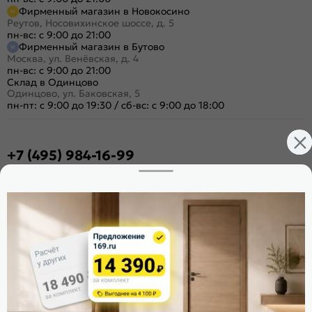
Фирменный магазин в Новокосино
Реутов, Носовихинское шоссе, д. 5
пн-вс: с 9:00 до 21:00
Фирменный магазин в Бутово
Москва, ул. Венёвская, д. 4
пн-вс: с 9:00 до 21:00
Склад в Одинцово
Одинцово, ул. Баковская, 5
пн-пт: с 9:00 до 19:30
/
сб-вс: с 9:00 до 18:00
+7 (495) 984-16-99
Заказать звонок
Стать дилером
Расскажите о нас
Поделиться
Оцените магазин