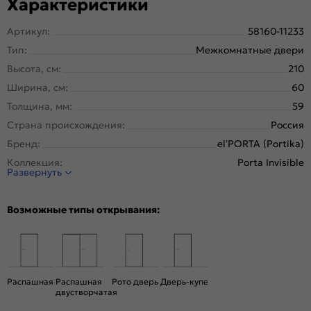
Характеристики
Артикул:
58160-11233
Тип:
Межкомнатные двери
Высота, см:
210
Ширина, см:
60
Толщина, мм:
59
Страна происхождения:
Россия
Бренд:
el’PORTA (Portika)
Коллекция:
Porta Invisible
Развернуть
Стиль:
Минимализм
Тип двери:
Глухая, Скрытая
Возможные типы открывания:
Система открывания:
Классическая, Раздвижная
Конструкция двери:
Каркасно-щитовая
Цвет:
Keramik Valse
Общий цвет:
Серый
Распашная
Распашная
Рото дверь
Дверь-купе
двустворчатая
Стекло:
Без стекла