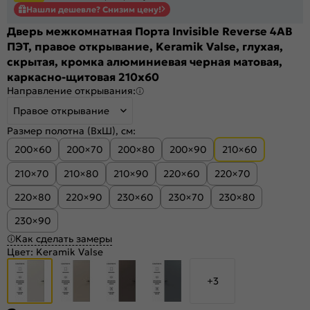
Нашли дешевле? Снизим цену!
Дверь межкомнатная Порта Invisible Reverse 4AB
ПЭТ, правое открывание, Keramik Valse, глухая,
скрытая, кромка алюминиевая черная матовая,
каркасно-щитовая 210x60
Направление открывания:
Правое открывание
Размер полотна (ВхШ), см:
200×60
200×70
200×80
200×90
210×60
210×70
210×80
210×90
220×60
220×70
220×80
220×90
230×60
230×70
230×80
230×90
Как сделать замеры
Цвет:
Keramik Valse
+3