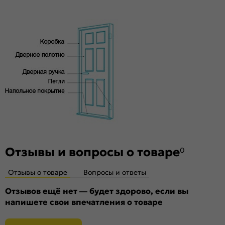
под 3 скрытые петли. Дверная коробка укомплектована
Материал:
Материал каркаса: на основе
ответной планкой и 3 скрытыми петлями AGB.
высококачественного соснового бруса и MDF,
Стекло
тамбурат, HDF
Без стекла
Декор
Без декора
Особенности
Двери с алюминиевой кромкой укомплектованы
механизмом магнитной защелки для легкого и практически
бесшумного закрывания; выполнена фрезеровка под
скрытые петли.
Отзывы и вопросы о товаре
0
Отзывы о товаре
Вопросы и ответы
Отзывов ещё нет — будет здорово, если вы
напишете свои впечатления о товаре