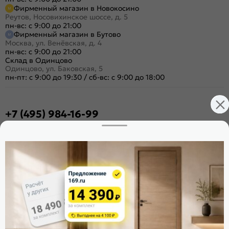
Фирменный магазин в Новокосино
Реутов, Носовихинское шоссе, д. 5
пн-вс: с 9:00 до 21:00
Фирменный магазин в Бутово
Москва, ул. Венёвская, д. 4
пн-вс: с 9:00 до 21:00
Склад в Одинцово
Одинцово, ул. Баковская, 5
пн-пт: с 9:00 до 19:30
/
сб-вс: с 9:00 до 18:00
+7 (495) 984-16-99
Заказать звонок
Стать дилером
Расскажите о нас
Поделиться
Оцените магазин