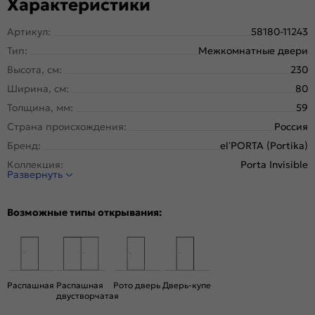
Характеристики
Артикул:
58180-11243
Тип:
Межкомнатные двери
Высота, см:
230
Ширина, см:
80
Толщина, мм:
59
Страна происхождения:
Россия
Бренд:
el’PORTA (Portika)
Коллекция:
Porta Invisible
Развернуть
Стиль:
Минимализм
Тип двери:
Глухая, Скрытая
Возможные типы открывания:
Система открывания:
Классическая, Раздвижная
Конструкция двери:
Каркасно-щитовая
Цвет:
Keramik Valse
Общий цвет:
Серый
Распашная
Распашная
Рото дверь
Дверь-купе
двустворчатая
Стекло:
Без стекла