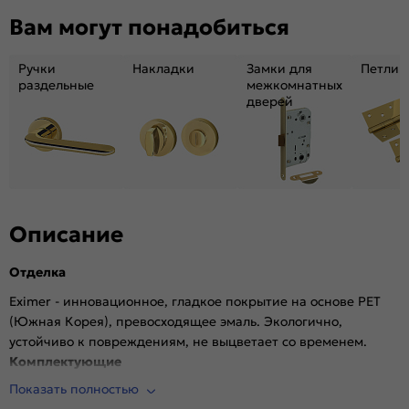
Декор:
Без декора
Вам могут понадобиться
Вес, кг:
31.86
Размер упаковки:
231*81*6.9
Ручки
Накладки
Замки для
Петли
Тип коробки:
INVISIBLE
раздельные
межкомнатных
дверей
Кромка:
Алюминиевая черная матовая
Поверхность:
Гладкая, матовая
Возможность покраски:
Нет
Для влажных помещений:
Да
Наличие притвора:
Нет
Степень влагостойкости:
Влагостойкая
Описание
Уровень шумоизоляции:
Высокий (26-32дБ)
Отделка
Фрезеровка под замок:
Да (Защелка AGB магнитная черная)
Фрезеровка под петли:
Да (3 скрытые петли AGB)
Eximer - инновационное, гладкое покрытие на основе PET
(Южная Корея), превосходящее эмаль. Экологично,
Износостойкость:
Высокая
устойчиво к повреждениям, не выцветает со временем.
Пропускает свет:
Нет
Комплектующие
Подходит под двухстворчатый проём:
Да
Показать полностью
Врезана магнитная защелка AGB, выполнена фрезеровка
Гарантия (лет):
1.6