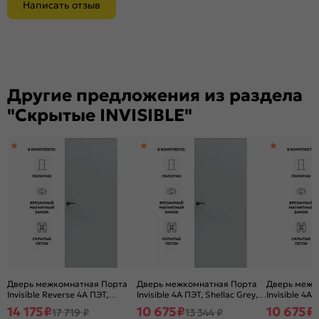
Написать отзыв
Другие предложения из раздела
"Скрытые INVISIBLE"
Дверь межкомнатная Порта
Дверь межкомнатная Порта
Дверь межк
Invisible Reverse 4A ПЭТ,
Invisible 4A ПЭТ, Shellac Grey,
Invisible 4A 
правое открывание, Shellac
глухая, скрытая, кромка
глухая, скр
14 175
₽
10 675
₽
10 675
₽
17 719 ₽
13 344 ₽
Grey, глухая, скрытая, кромка
алюминиевая матовый хром,
алюминиева