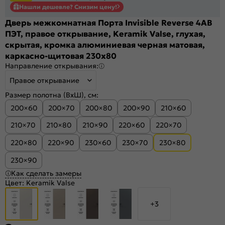
Нашли дешевле? Снизим цену!
Дверь межкомнатная Порта Invisible Reverse 4AB
ПЭТ, правое открывание, Keramik Valse, глухая,
скрытая, кромка алюминиевая черная матовая,
каркасно-щитовая 230x80
Направление открывания:
Правое открывание
Размер полотна (ВхШ), см:
200×60
200×70
200×80
200×90
210×60
210×70
210×80
210×90
220×60
220×70
220×80
220×90
230×60
230×70
230×80
230×90
Как сделать замеры
Цвет:
Keramik Valse
+3