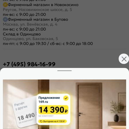
Фирменный магазин в Новокосино
Реутов, Носовихинское шоссе, д. 5
пн-вс: с 9:00 до 21:00
Фирменный магазин в Бутово
Москва, ул. Венёвская, д. 4
пн-вс: с 9:00 до 21:00
Склад в Одинцово
Одинцово, ул. Баковская, 5
пн-пт: с 9:00 до 19:30
/
сб-вс: с 9:00 до 18:00
+7 (495) 984-16-99
Заказать звонок
Стать дилером
Расскажите о нас
Поделиться
Оцените магазин