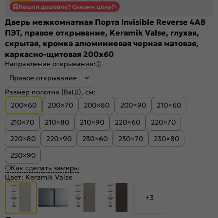
Нашли дешевле? Снизим цену!
Дверь межкомнатная Порта Invisible Reverse 4AB
ПЭТ, правое открывание, Keramik Valse, глухая,
скрытая, кромка алюминиевая черная матовая,
каркасно-щитовая 200x60
Направление открывания:
Правое открывание
Размер полотна (ВхШ), см:
200×60
200×70
200×80
200×90
210×60
210×70
210×80
210×90
220×60
220×70
220×80
220×90
230×60
230×70
230×80
230×90
Как сделать замеры
Цвет:
Keramik Valse
+3