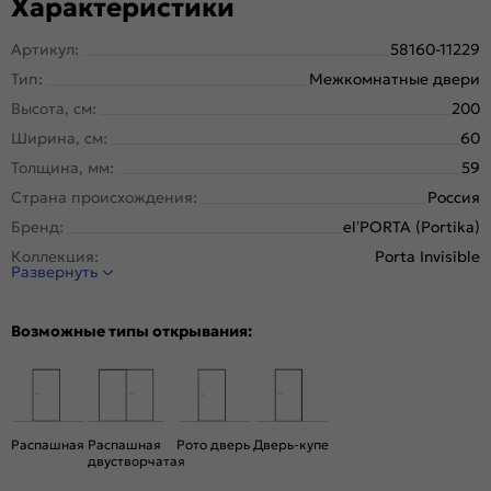
Характеристики
Артикул:
58160-11229
Тип:
Межкомнатные двери
Высота, см:
200
Ширина, см:
60
Толщина, мм:
59
Страна происхождения:
Россия
Бренд:
el’PORTA (Portika)
Коллекция:
Porta Invisible
Развернуть
Стиль:
Минимализм
Тип двери:
Глухая, Скрытая
Возможные типы открывания:
Система открывания:
Классическая, Раздвижная
Конструкция двери:
Каркасно-щитовая
Цвет:
Keramik Valse
Общий цвет:
Серый
Распашная
Распашная
Рото дверь
Дверь-купе
двустворчатая
Стекло:
Без стекла