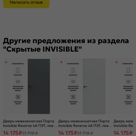
Написать отзыв
Другие предложения из раздела
"Скрытые INVISIBLE"
Дверь межкомнатная Порта
Дверь межкомнатная Порта
Дверь межк
Invisible Reverse 4A ПЭТ, левое
Invisible Reverse 4A ПЭТ, левое
Invisible Rev
открывание, Shellac Graphite,
открывание, Shellac White,
правое откр
14 175
₽
14 175
₽
14 175
₽
17 719 ₽
17 719 ₽
1
глухая, скрытая, кромка
глухая, скрытая, кромка
White, глуха