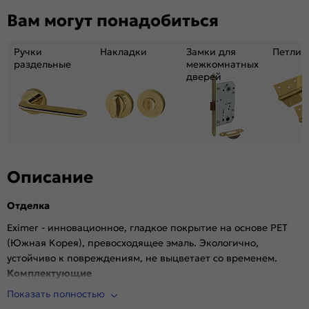
Декор:
Без декора
Вам могут понадобиться
Вес, кг:
22.1
Тип коробки:
INVISIBLE
Ручки
Накладки
Замки для
Петли
Кромка:
Алюминиевая черная матовая
раздельные
межкомнатных
дверей
Поверхность:
Гладкая, матовая
Возможность покраски:
Нет
Для влажных помещений:
Да
Наличие притвора:
Нет
Степень влагостойкости:
Влагостойкая
Уровень шумоизоляции:
Высокий (26-32дБ)
Описание
Фрезеровка под замок:
Да (Защелка AGB магнитная черная)
Отделка
Фрезеровка под петли:
Да (2 скрытые петли AGB)
Износостойкость:
Высокая
Eximer - инновационное, гладкое покрытие на основе PET
(Южная Корея), превосходящее эмаль. Экологично,
Пропускает свет:
Нет
устойчиво к повреждениям, не выцветает со временем.
Подходит под двухстворчатый проём:
Да
Комплектующие
Гарантия (лет):
1.6
Показать полностью
Врезана магнитная защелка AGB, выполнена фрезеровка
Материал:
Материал каркаса: на основе