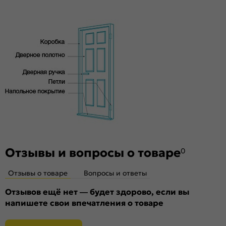
под 2 скрытые петли. Дверная коробка укомплектована
высококачественного соснового бруса и MDF,
ответной планкой и 2 скрытыми петлями AGB.
тамбурат, HDF
Стекло
Без стекла
Декор
Без декора
Особенности
Двери с алюминиевой кромкой укомплектованы
механизмом магнитной защелки для легкого и практически
бесшумного закрывания; выполнена фрезеровка под
скрытые петли.
Отзывы и вопросы о товаре
0
Отзывы о товаре
Вопросы и ответы
Отзывов ещё нет — будет здорово, если вы
напишете свои впечатления о товаре