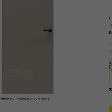
Н
Р
Ц
З
емного отличаться от оригинала.