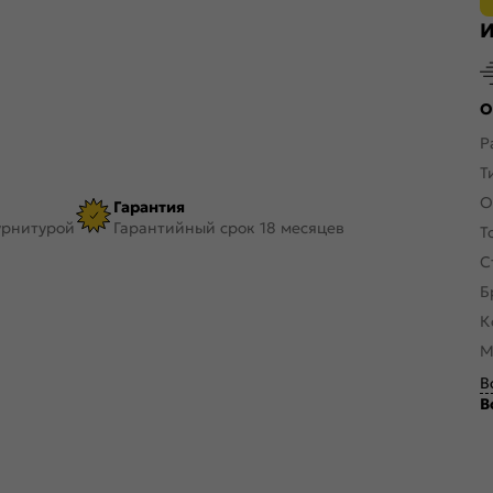
И
О
Р
Т
О
Гарантия
урнитурой
Гарантийный срок 18 месяцев
Т
С
Б
К
М
В
В