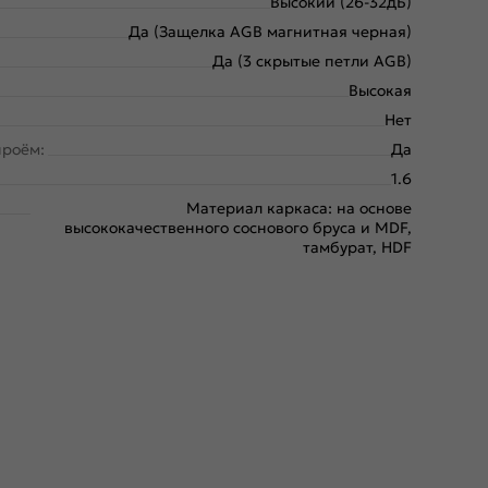
Высокий (26-32дБ)
Да (Защелка AGB магнитная черная)
Да (3 скрытые петли AGB)
Высокая
Нет
проём:
Да
1.6
Материал каркаса: на основе
высококачественного соснового бруса и MDF,
тамбурат, HDF