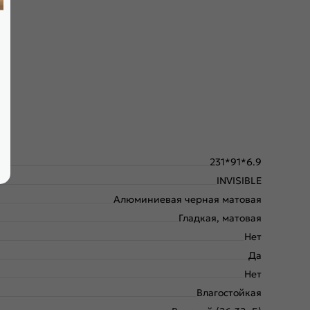
крывания; выполнена фрезеровка под скрытые петли.
231*91*6.9
INVISIBLE
Алюминиевая черная матовая
Гладкая, матовая
Нет
Да
Нет
Влагостойкая