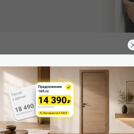
Южная Корея), превосходящее эмаль. Экологично, устойчиво к 
д 3 скрытые петли. Дверная коробка укомплектована ответной