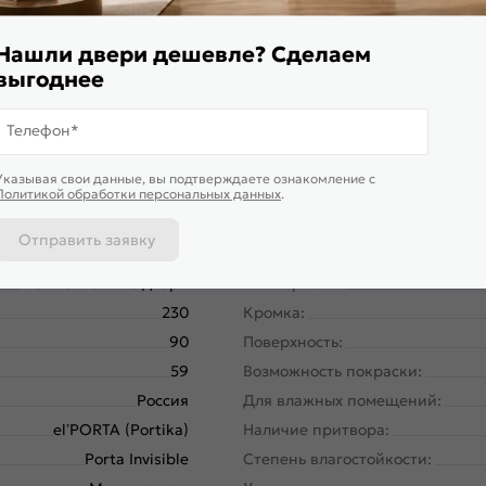
магнитной защелки для легкого и практически бесшумного за
Нашли двери дешевле? Сделаем
выгоднее
Телефон*
Указывая свои данные, вы подтверждаете ознакомление c
Политикой обработки персональных данных
.
Отправить заявку
58190-11180
Размер упаковки:
Межкомнатные двери
Тип коробки:
230
Кромка:
90
Поверхность:
59
Возможность покраски:
Россия
Для влажных помещений:
el’PORTA (Portika)
Наличие притвора:
Porta Invisible
Степень влагостойкости: