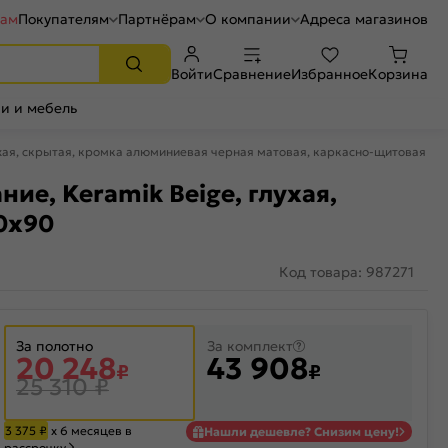
рам
Покупателям
Партнёрам
О компании
Адреса магазинов
Войти
Сравнение
Избранное
Корзина
и и мебель
лухая, скрытая, кромка алюминиевая черная матовая, каркасно-щитовая
ие, Keramik Beige, глухая,
0x90
Код товара: 987271
За полотно
За комплект
20 248
43 908
₽
₽
25 310
₽
3 375
₽
х 6 месяцев в
Нашли дешевле? Снизим цену!
рассрочку