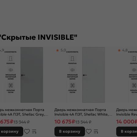
"Скрытые INVISIBLE"
4,9
5,0
4,8
рь межкомнатная Порта
Дверь межкомнатная Порта
Дверь меж
sible 4A ПЭТ, Shellac Grey,
Invisible 4A ПЭТ, Shellac White,
Invisible R
хая, скрытая, кромка
глухая, скрытая, кромка
открывание,
 675
₽
10 675
₽
14 000
13 344 ₽
13 344 ₽
миниевая матовый хром,
алюминиевая матовый хром,
глухая, ск
касно-щитовая
каркасно-щитовая
алюминиев
 корзину
В корзину
В корз
каркасно-