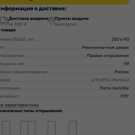
нформация о доставке:
Доставка вовремя
Пункты выдачи
от 690 ₽
бесплатно
 товаре
азмер (ВхШ), см:
230 x 90
ип:
Межкомнатные двери
ткрывание:
Правое открывание
олщина, мм:
59
трана происхождения:
Россия
ренд:
el’PORTA (Portika)
оллекция:
Porta Invisible
атериал:
ПЭТ
се характеристики
озможные типы открывания: