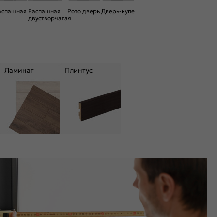
аспашная
Распашная
Рото дверь
Дверь-купе
двустворчатая
Ламинат
Плинтус