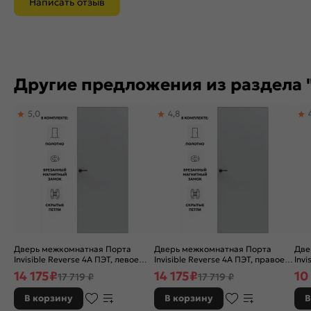
Написать отзыв
Другие предложения из раздела 
5,0
4,8
Дверь межкомнатная Порта
Дверь межкомнатная Порта
Две
Invisible Reverse 4A ПЭТ, левое
Invisible Reverse 4A ПЭТ, правое
Invi
открывание, Shellac Grey, глухая,
открывание, Shellac Grey, глухая,
глу
14 175
₽
14 175
₽
10
17 719 ₽
17 719 ₽
скрытая, кромка алюминиевая
скрытая, кромка алюминиевая
алю
матовый хром, каркасно-
матовый хром, каркасно-
кар
В корзину
В корзину
В
щитовая
щитовая