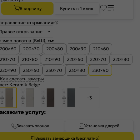
В корзину
Купить в 1 клик
аправление открывания:
Правое открывание
азмер полотна (ВхШ), см:
200×60
200×70
200×80
200×90
210×60
210×70
210×80
210×90
220×60
220×70
220×80
220×90
230×60
230×70
230×80
230×90
Как сделать замеры
вет:
Keramik Beige
+3
акажите услугу:
Заказать звонок
Установка дверей
Вызвать замерщика (Бесплатно)