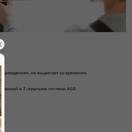
повреждениям, не выцветает со временем.
 планкой и 3 скрытыми петлями AGB.