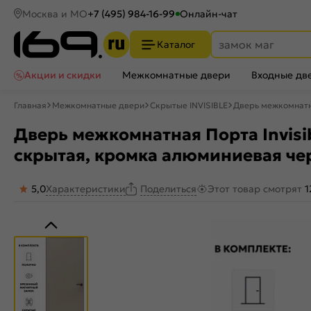
Москва и МО
+7 (495) 984-16-99
Онлайн-чат
Каталог
Акции и скидки
Межкомнатные двери
Входные дв
Главная
Межкомнатные двери
Скрытые INVISIBLE
Дверь межкомнатна
Дверь межкомнатная Порта Invisib
скрытая, кромка алюминиевая че
5,0
Характеристики
Этот товар смотрят
1
Поделиться