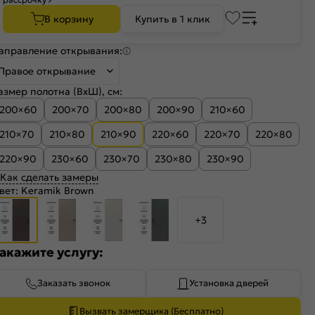
В корзину
Купить в 1 клик
аправление открывания:
Правое открывание
азмер полотна (ВхШ), см:
200×60
200×70
200×80
200×90
210×60
210×70
210×80
210×90
220×60
220×70
220×80
220×90
230×60
230×70
230×80
230×90
Как сделать замеры
вет:
Keramik Brown
+3
акажите услугу:
Заказать звонок
Установка дверей
Вызвать замерщика (Бесплатно)