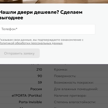
магнитной защелки для легкого и практически бесшумного за
Нашли двери дешевле? Сделаем
выгоднее
Телефон*
Указывая свои данные, вы подтверждаете ознакомление c
Политикой обработки персональных данных
.
Отправить заявку
58190-11204
Размер упаковки:
Межкомнатные двери
Тип коробки:
210
Кромка:
90
Поверхность:
59
Возможность покраски:
Россия
Для влажных помещений:
el’PORTA (Portika)
Наличие притвора:
Porta Invisible
Степень влагостойкости: