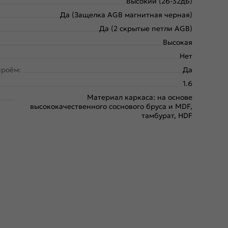
Высокий (26-32дБ)
Да (Защелка AGB магнитная черная)
Да (2 скрытые петли AGB)
Высокая
Нет
проём:
Да
1.6
Материал каркаса: на основе
высококачественного соснового бруса и MDF,
тамбурат, HDF