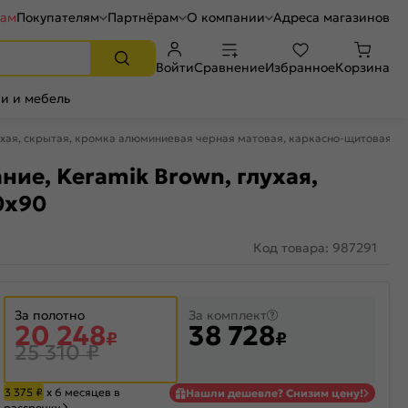
рам
Покупателям
Партнёрам
О компании
Адреса магазинов
Войти
Сравнение
Избранное
Корзина
и и мебель
лухая, скрытая, кромка алюминиевая черная матовая, каркасно-щитовая
ние, Keramik Brown, глухая,
0x90
Код товара: 987291
За полотно
За комплект
20 248
38 728
₽
₽
25 310
₽
3 375
₽
х 6 месяцев в
Нашли дешевле? Снизим цену!
рассрочку