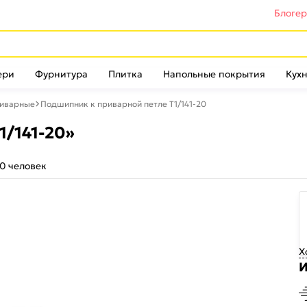
Блоге
ери
Фурнитура
Плитка
Напольные покрытия
Кухн
риварные
Подшипник к приварной петле T1/141-20
/141-20»
0 человек
Х
И