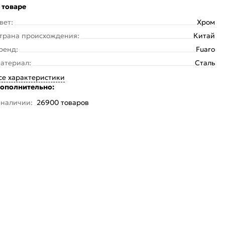
 товаре
вет:
Хром
трана происхождения:
Китай
ренд:
Fuaro
атериал:
Сталь
се характеристики
ополнительно:
 наличии:
26900 товаров