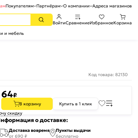
рам
Покупателям
Партнёрам
О компании
Адреса магазинов
Войти
Сравнение
Избранное
Корзина
и и мебель
Код товара: 82130
64
₽
В корзину
Купить в 1 клик
очу скидку
нформация о доставке:
Доставка вовремя
Пункты выдачи
от 690 ₽
бесплатно