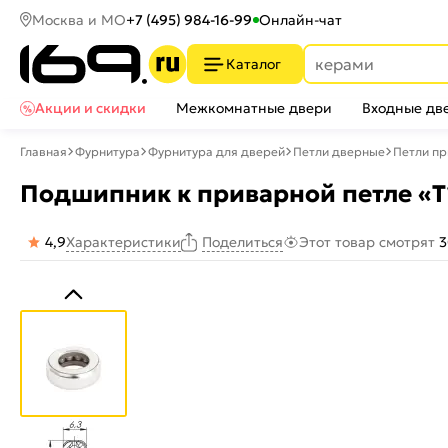
Москва и МО
+7 (495) 984-16-99
Онлайн-чат
Каталог
Акции и скидки
Межкомнатные двери
Входные дв
Главная
Фурнитура
Фурнитура для дверей
Петли дверные
Петли п
Подшипник к приварной петле «T1
4,9
Характеристики
Этот товар смотрят
3
Поделиться