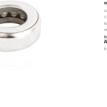
О
Ц
С
Б
М
В
Д
В