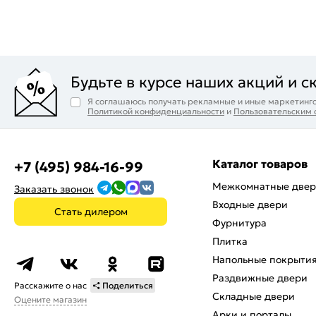
Будьте в курсе наших акций и с
Я соглашаюсь получать рекламные и иные маркетинго
Политикой конфиденциальности
и
Пользовательским
Каталог товаров
+7 (495) 984-16-99
Межкомнатные две
Заказать звонок
Входные двери
Стать дилером
Фурнитура
Плитка
Напольные покрыти
Раздвижные двери
Расскажите о нас
Поделиться
Складные двери
Оцените магазин
Арки и порталы