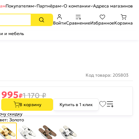
рам
Покупателям
Партнёрам
О компании
Адреса магазинов
Войти
Сравнение
Избранное
Корзина
и и мебель
Код товара: 205803
995
1 170
₽
₽
В корзину
Купить в 1 клик
очу скидку
вет:
Золото