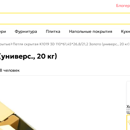
Блоге
ери
Фурнитура
Плитка
Напольные покрытия
Кухн
крытые
Петля скрытая K1019 3D 110*61,45*26,8/21,2 Золото (универс., 20 кг)
универс., 20 кг)
8 человек
Х
Ц