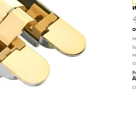
И
О
М
Б
М
О
В
Д
О