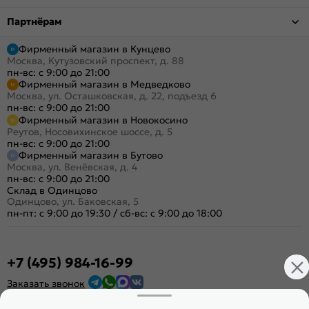
Партнёрам
Фирменный магазин в Кунцево
Москва, Кутузовский проспект, д. 88
пн-вс: с 9:00 до 21:00
Фирменный магазин в Медведково
Москва, ул. Осташковская, д. 22, подъезд 6
пн-вс: с 9:00 до 21:00
Фирменный магазин в Новокосино
Реутов, Носовихинское шоссе, д. 5
пн-вс: с 9:00 до 21:00
Фирменный магазин в Бутово
Москва, ул. Венёвская, д. 4
пн-вс: с 9:00 до 21:00
Склад в Одинцово
Одинцово, ул. Баковская, 5
пн-пт: с 9:00 до 19:30
/
сб-вс: с 9:00 до 18:00
+7 (495) 984-16-99
Заказать звонок
Стать дилером