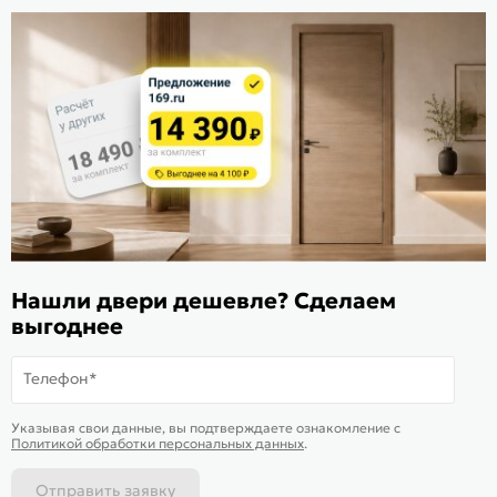
Расскажите о нас
Поделиться
Оцените магазин
ИКС 1340
© 2010—2026 Склад Дверей 169.RU
Пользовательское соглашение
Нашли двери дешевле? Сделаем
Политика обработки персональных данных
выгоднее
Карта сайта
Телефон*
Подобрать аналог
Смотреть похожие
Указывая свои данные, вы подтверждаете ознакомление c
Товар раскупили
Политикой обработки персональных данных
.
Отправить заявку