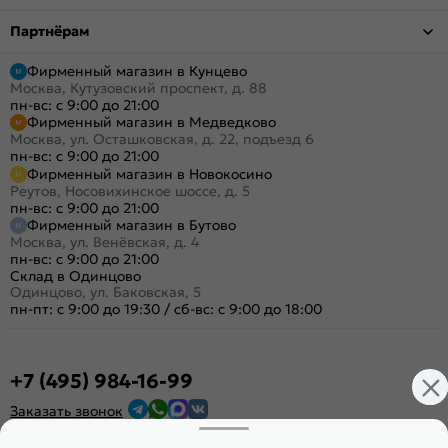
Партнёрам
Фирменный магазин в Кунцево
Москва, Кутузовский проспект, д. 88
пн-вс: с 9:00 до 21:00
Фирменный магазин в Медведково
Москва, ул. Осташковская, д. 22, подъезд 6
пн-вс: с 9:00 до 21:00
Фирменный магазин в Новокосино
Реутов, Носовихинское шоссе, д. 5
пн-вс: с 9:00 до 21:00
Фирменный магазин в Бутово
Москва, ул. Венёвская, д. 4
пн-вс: с 9:00 до 21:00
Склад в Одинцово
Одинцово, ул. Баковская, 5
пн-пт: с 9:00 до 19:30
/
сб-вс: с 9:00 до 18:00
+7 (495) 984-16-99
Заказать звонок
Стать дилером