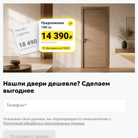
Расскажите о нас
Поделиться
Оцените магазин
ИКС 1340
© 2010—2026 Склад Дверей 169.RU
Пользовательское соглашение
Нашли двери дешевле? Сделаем
Политика обработки персональных данных
выгоднее
Карта сайта
Телефон*
Подобрать аналог
Смотреть похожие
Указывая свои данные, вы подтверждаете ознакомление c
Товар раскупили
Политикой обработки персональных данных
.
Отправить заявку