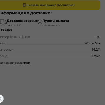
Вызвать замерщика (Бесплатно)
нформация о доставке:
Доставка вовремя
Пункты выдачи
от 690 ₽
бесплатно
 товаре
азмер (ВхШхТ), см:
130
вет:
White Mix
атериал:
МДФ
ренд:
Bravo
се характеристики