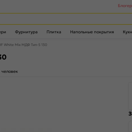
Блоге
ери
Фурнитура
Плитка
Напольные покрытия
Кухн
F White Mix МДФ Тип-5 130
30
1 человек
З