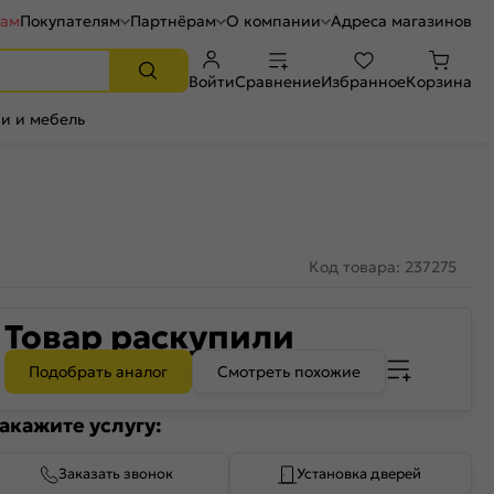
рам
Покупателям
Партнёрам
О компании
Адреса магазинов
Войти
Сравнение
Избранное
Корзина
и и мебель
Код товара: 237275
Товар раскупили
Подобрать аналог
Смотреть похожие
акажите услугу:
Заказать звонок
Установка дверей