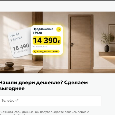
Гарантия
урнитурой
Гарантийный срок 18 месяцев
152-0936
Материал:
1300
Бренд:
White Mix
Нашли двери дешевле? Сделаем
выгоднее
Телефон*
Указывая свои данные, вы подтверждаете ознакомление c