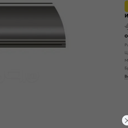
И
О
Р
Ц
М
Б
В