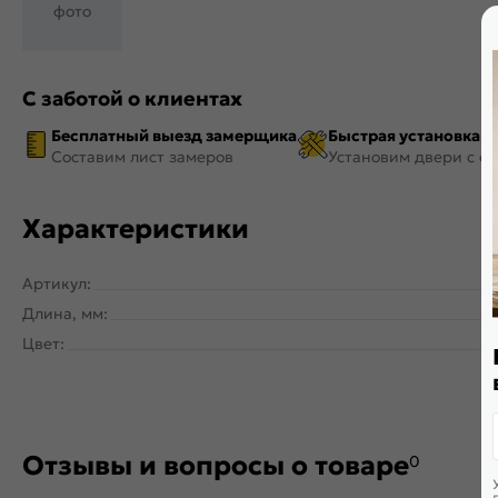
фото
С заботой о клиентах
Бесплатный выезд замерщика
Быстрая установка
Составим лист замеров
Установим двери с ф
Характеристики
Артикул:
Длина, мм:
Цвет:
Отзывы и вопросы о товаре
0