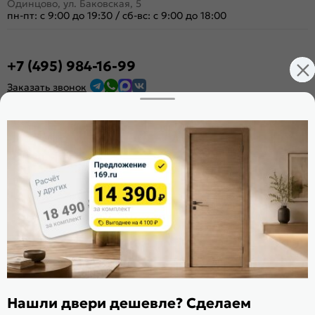
Одинцово, ул. Баковская, 5
пн-пт: с 9:00 до 19:30
/
сб-вс: с 9:00 до 18:00
+7 (495) 984-16-99
Заказать звонок
Стать дилером
Расскажите о нас
Поделиться
Оцените магазин
ИКС 1340
© 2010—2026 Склад Дверей 169.RU
Пользовательское соглашение
Нашли двери дешевле? Сделаем
Политика обработки персональных данных