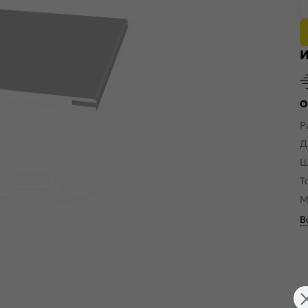
И
О
Р
Д
Ш
Т
М
В