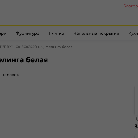
Блоге
ери
Фурнитура
Плитка
Напольные покрытия
Кухн
Т "ПВХ" 10х150x2440 мм, Мелинга белая
елинга белая
1 человек
Ц
З