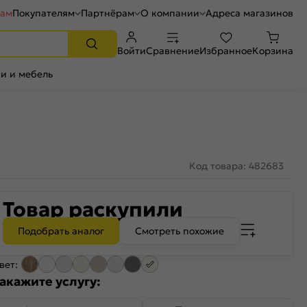
рам
Покупателям
Партнёрам
О компании
Адреса магазинов
Войти
Сравнение
Избранное
Корзина
и и мебель
Код товара: 482683
Товар раскупили
Подобрать аналог
Смотреть похожие
вет:
акажите услугу: