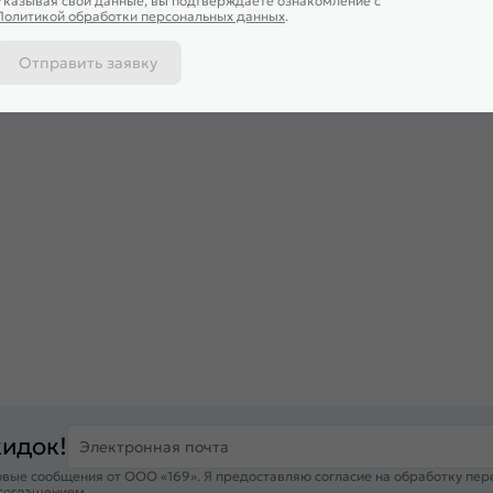
Указывая свои данные, вы подтверждаете ознакомление c
Политикой обработки персональных данных
.
Отправить заявку
 вы напишете свои впечатления о товаре
кидок!
Электронная почта
вые сообщения от ООО «169». Я предоставляю согласие на обработку пер
 соглашением
.