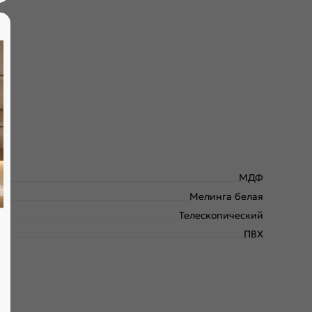
МДФ
Мелинга белая
Телескопический
ПВХ