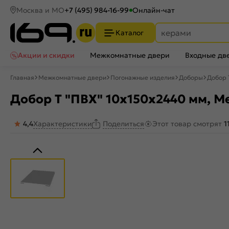
Москва и МО
+7 (495) 984-16-99
Онлайн-чат
Каталог
Акции и скидки
Межкомнатные двери
Входные дв
Главная
Межкомнатные двери
Погонажные изделия
Доборы
Добор 
Добор Т "ПВХ" 10х150x2440 мм, М
4,4
Характеристики
Этот товар смотрят
1
Поделиться