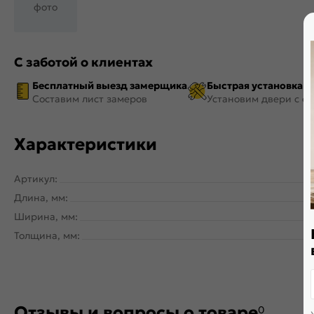
фото
С заботой о клиентах
Бесплатный выезд замерщика
Быстрая установка
Составим лист замеров
Установим двери с ф
Характеристики
Артикул:
Длина, мм:
Ширина, мм:
Толщина, мм:
Отзывы и вопросы о товаре
0