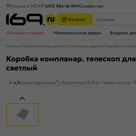
Москва и МО
+7 (495) 984-16-99
Онлайн-чат
Каталог
Акции и скидки
Межкомнатные двери
Входные дв
Главная
Межкомнатные двери
Погонажные изделия
Коробки
Коробк
Коробка компланар. телескоп для 
светлый
4,8
Характеристики
Этот товар смотрят
1
Поделиться