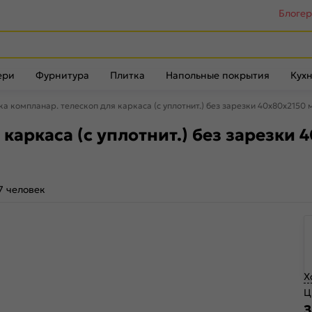
Блоге
ери
Фурнитура
Плитка
Напольные покрытия
Кухн
а компланар. телескоп для каркаса (с уплотнит.) без зарезки 40х80x2150 
каркаса (с уплотнит.) без зарезки 
7 человек
Х
Ц
З