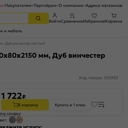
рам
Покупателям
Партнёрам
О компании
Адреса магазинов
Войти
Сравнение
Избранное
Корзина
и и мебель
мм, Дуб винчестер светлый
40х80x2150 мм, Дуб винчестер
Код товара: 305935
1 722
₽
В корзину
Купить в 1 клик
очу скидку
вет:
акажите услугу: