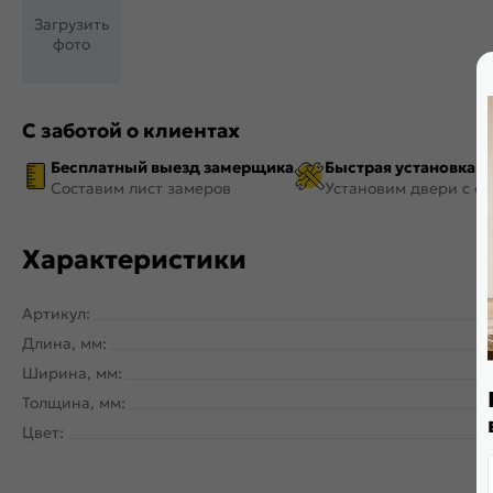
Загрузить
фото
С заботой о клиентах
Бесплатный выезд замерщика
Быстрая установка
Составим лист замеров
Установим двери с ф
Характеристики
Артикул:
Длина, мм:
Ширина, мм:
Толщина, мм:
Цвет: