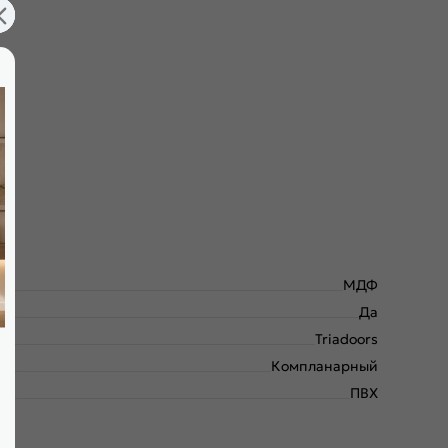
МДФ
Да
Triadoors
Компланарный
ПВХ