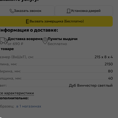
Заказать звонок
Установка дверей
Вызвать замерщика (Бесплатно)
нформация о доставке:
Доставка вовремя
Пункты выдачи
от 690 ₽
бесплатно
 товаре
азмер (ВхШхТ), см:
215 x 8 x 4
лина, мм:
2150
ирина, мм:
80
олщина, мм:
40
вет:
Дуб Винчестер светлый
се характеристики
ополнительно:
бразец:
в 1 магазинах