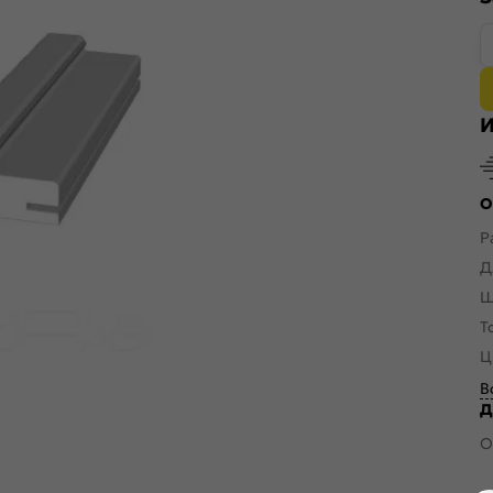
И
О
Р
Д
Ш
Т
Ц
В
Д
О