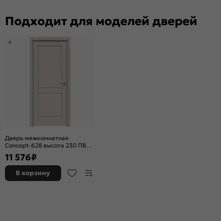
Подходит для моделей дверей
Дверь межкомнатная
Concept-628 высота 230 ПВХ
Лайт грей, глухая, без кромки,
11 576
₽
царговая
В корзину