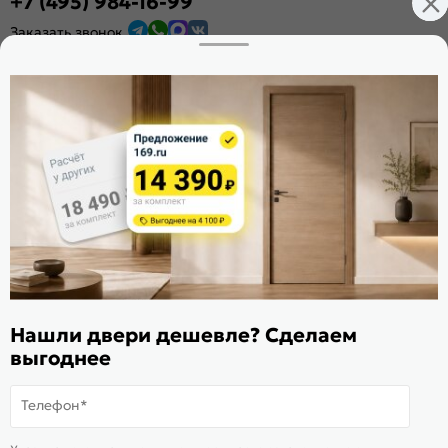
+7 (495) 984-16-99
Заказать звонок
Стать дилером
Расскажите о нас
Поделиться
Оцените магазин
ИКС 1340
© 2010—2026 Склад Дверей 169.RU
Пользовательское соглашение
Нашли двери дешевле? Сделаем
Политика обработки персональных данных
выгоднее
Карта сайта
Телефон*