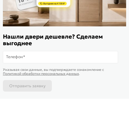
ИКС 1340
© 2010—2026 Склад Дверей 169.RU
Пользовательское соглашение
Нашли двери дешевле? Сделаем
Политика обработки персональных данных
выгоднее
Карта сайта
Телефон*
В корзину
-
435
₽
Купить в 1 клик
Указывая свои данные, вы подтверждаете ознакомление c
Доставим
завтра
Политикой обработки персональных данных
.
Отправить заявку
Каталог
Магазины
Позвонить
Написать
Корзина
На информационном ресурсе
применяются
куки
и рекомендательные технологии
Хорошо