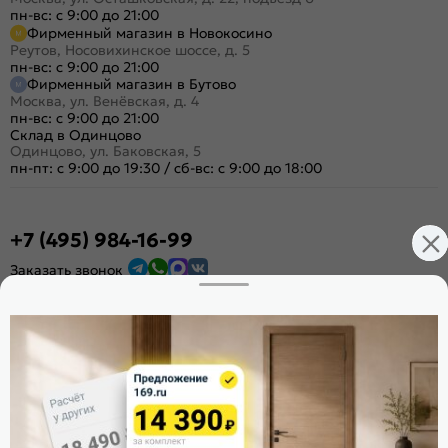
пн-вс: с 9:00 до 21:00
Фирменный магазин в Новокосино
Реутов, Носовихинское шоссе, д. 5
пн-вс: с 9:00 до 21:00
Фирменный магазин в Бутово
Москва, ул. Венёвская, д. 4
пн-вс: с 9:00 до 21:00
Склад в Одинцово
Одинцово, ул. Баковская, 5
пн-пт: с 9:00 до 19:30
/
сб-вс: с 9:00 до 18:00
+7 (495) 984-16-99
Заказать звонок
Стать дилером
Расскажите о нас
Поделиться
Оцените магазин