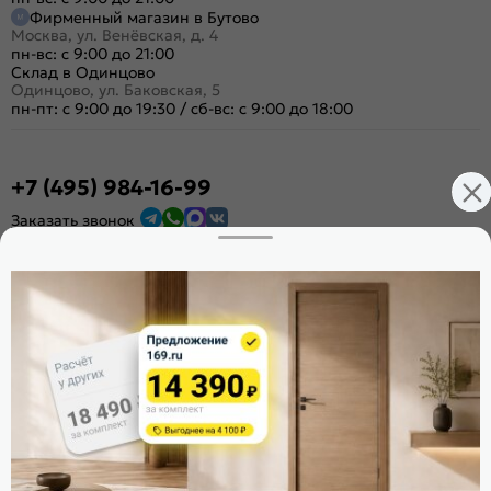
Фирменный магазин в Бутово
Москва, ул. Венёвская, д. 4
пн-вс: с 9:00 до 21:00
Склад в Одинцово
Одинцово, ул. Баковская, 5
пн-пт: с 9:00 до 19:30
/
сб-вс: с 9:00 до 18:00
+7 (495) 984-16-99
Заказать звонок
Стать дилером
Расскажите о нас
Поделиться
Оцените магазин
ИКС 1340
© 2010—2026 Склад Дверей 169.RU