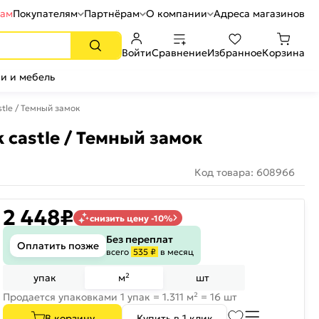
рам
Покупателям
Партнёрам
О компании
Адреса магазинов
Войти
Сравнение
Избранное
Корзина
и и мебель
stle / Темный замок
k castle / Темный замок
Код товара: 608966
2 448
₽
снизить цену -10%
Без переплат
Оплатить позже
всего
535 ₽
в месяц
упак
м²
шт
Продается упаковками 1 упак = 1.311 м² = 16 шт
В корзину
Купить в 1 клик