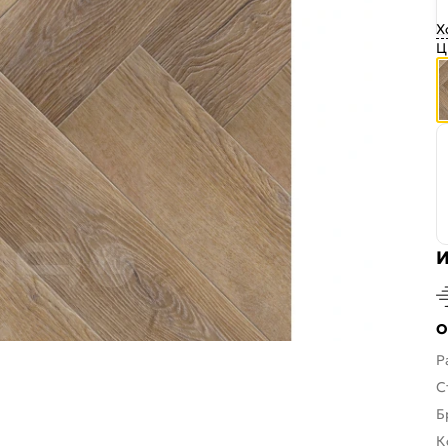
Х
Ц
И
О
Р
С
Б
К