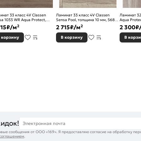
инат 33 класс 4V Classen
Ламинат 33 класс 4V Classen
Ламинат 32
sa 1033 WR Aqua Protect,
Sensa Pool, толщина 10 мм, 56878
Aqua Prote
щина 10 мм, 56882 Дуб темно-
Oak light brown
52346 дуб 
715
₽/м²
2 715
₽/м²
2 300
₽
ый
 корзину
В корзину
В корз
кидок!
Электронная почта
вые сообщения от ООО «169». Я предоставляю согласие на обработку пер
 соглашением
.