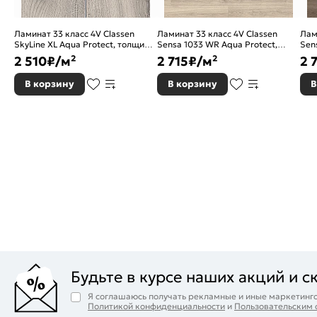
Ламинат 33 класс 4V Classen
Ламинат 33 класс 4V Classen
Лам
SkyLine XL Aqua Protect, толщина
Sensa 1033 WR Aqua Protect,
Sen
8 мм, 56190 Marana
толщина 10 мм, 56881 Дуб светло-
тол
2 510
₽/м²
2 715
₽/м²
2 
серый
сер
В корзину
В корзину
В
Будьте в курсе наших акций и с
Я соглашаюсь получать рекламные и иные маркетинго
Политикой конфиденциальности
и
Пользовательским