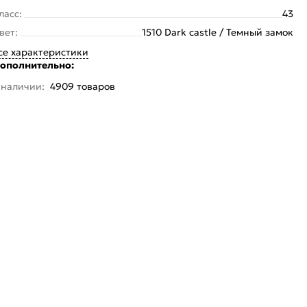
ласс:
43
вет:
1510 Dark castle / Темный замок
се характеристики
ополнительно:
 наличии:
4909 товаров