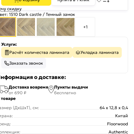
очу скидку
вет:
1510 Dark castle / Темный замок
+1
Услуги:
Расчёт количества ламината
Укладка ламината
Заказать звонок
нформация о доставке:
Доставка вовремя
Пункты выдачи
от 690 ₽
бесплатно
 товаре
азмер (ДxШxТ), см:
64 x 12,8 x 0,4
трана:
Китай
ренд:
Floorwood
оллекция:
Authentic