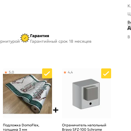
К
Ц
В
Д
Гарантия
В
урнитурой
Гарантийный срок 18 месяцев
5,0
4,4
Подложка DomoFlex,
Ограничитель напольный
толщина 3 мм
Bravo SFZ-100 Schrome