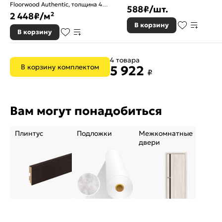
Floorwood Authentic, толщина 4
588
₽/шт.
мм, 1510 Dark castle / Темный
2 448
₽/м²
замок
В корзину
В корзину
4 товара
В корзину комплектом
5 922
₽
Вам могут понадобиться
Плинтус
Подложки
Межкомнатные
двери