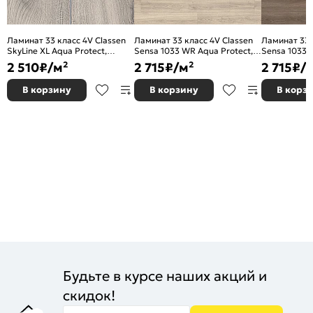
Ламинат 33 класс 4V Classen
Ламинат 33 класс 4V Classen
Ламинат 33 
SkyLine XL Aqua Protect,
Sensa 1033 WR Aqua Protect,
Sensa 1033 
толщина 8 мм, 56190 Marana
толщина 10 мм, 56881 Дуб
толщина 10 
2 510
₽/м²
2 715
₽/м²
2 715
₽/
светло-серый
темно-серы
В корзину
В корзину
В корз
Будьте в курсе наших акций и
скидок!