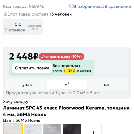
В избранное
В сравнение
Код товара: 958946
Этот товар смотрят
13 человек
0,0
Загрузить
фото
0 отзывов
2 448
₽
снизить цену -10%
Без переплат
Оплатить позже
всего
1 102 ₽
в месяц
упак
м²
шт
Продается упаковками 1 упак = 2.7 м² = 5 шт
Хочу скидку
Ламинат SPC 43 класс Floorwood Kerama, толщина
4 мм, 56M3 Ноэль
Цвет:
56M3 Ноэль
+1