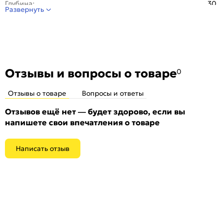
Глубина:
30
Развернуть
Материал:
ПВХ
Отделка:
Ламинированная
Стиль:
Современный
Особенности:
Порог уголовой из ПХВ с ламинированной
поверхностью
Отзывы и вопросы о товаре
0
Отзывы о товаре
Вопросы и ответы
Отзывов ещё нет — будет здорово, если вы
напишете свои впечатления о товаре
Написать отзыв