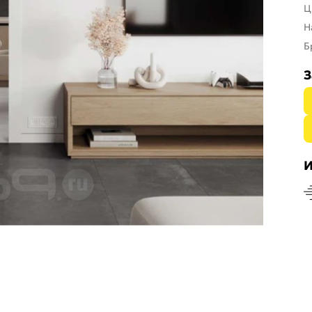
Ц
Н
Б
З
И