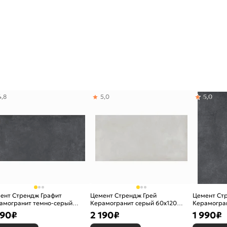
4,8
5,0
5,0
ент Стрендж Графит
Цемент Стрендж Грей
Цемент Ст
амогранит темно-серый
Керамогранит серый 60х120
Керамогра
120 матовый
матовый
60х60 мат
190
₽
2 190
₽
1 990
₽