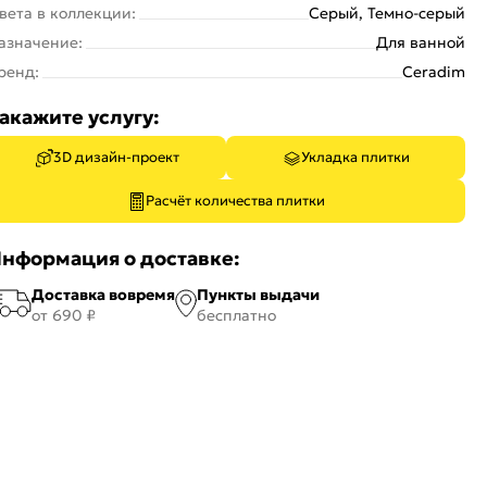
вета в коллекции:
Серый, Темно-серый
азначение:
Для ванной
ренд:
Ceradim
акажите услугу:
3D дизайн-проект
Укладка плитки
Расчёт количества плитки
нформация о доставке:
Доставка вовремя
Пункты выдачи
от 690 ₽
бесплатно