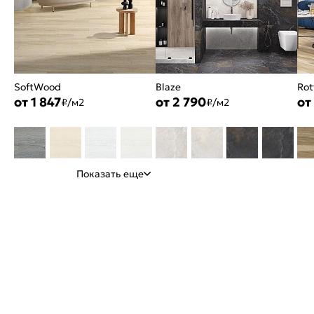
SoftWood
Blaze
Rot
от 1 847
от 2 790
от
₽/м2
₽/м2
Показать еще