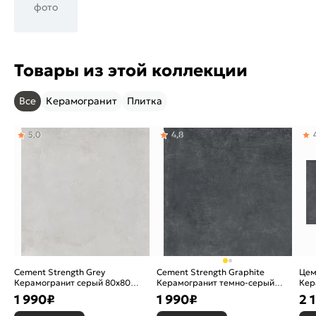
фото
Товары из этой коллекции
Все
Керамогранит
Плитка
5,0
4,8
Cement Strength Grey
Cement Strength Graphite
Цем
Керамогранит серый 80х80
Керамогранит темно-серый
Кер
Матовый
80х80 Матовый
60х
1 990
₽
1 990
₽
2 