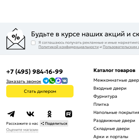
Будьте в курсе наших акций и с
Я соглашаюсь получать рекламные и иные маркетинго
Политикой конфиденциальности
и
Пользовательским
Каталог товаров
+7 (495) 984-16-99
Межкомнатные две
Заказать звонок
Входные двери
Стать дилером
Фурнитура
Плитка
Напольные покрыти
Раздвижные двери
Расскажите о нас
Поделиться
Складные двери
Оцените магазин
Арки и порталы