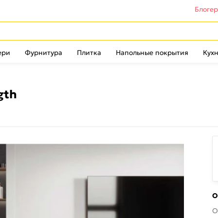
Блоге
ери
Фурнитура
Плитка
Напольные покрытия
Кухн
gth
О
О