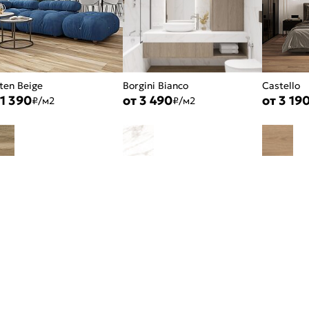
ten Beige
Borgini Bianco
Castello
 1 390
от 3 490
от 3 19
₽/м2
₽/м2