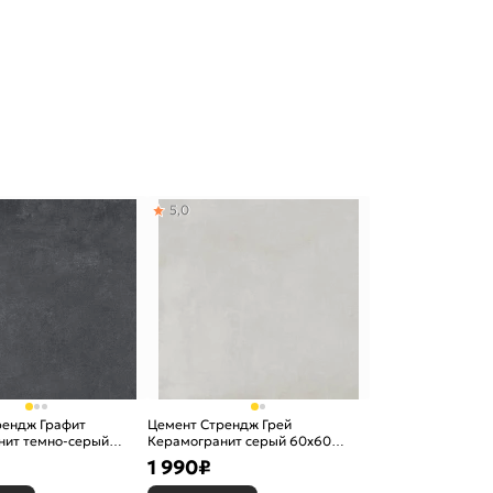
5,0
рендж Графит
Цемент Стрендж Грей
нит темно-серый
Керамогранит серый 60х60
овый
матовый
1 990
₽