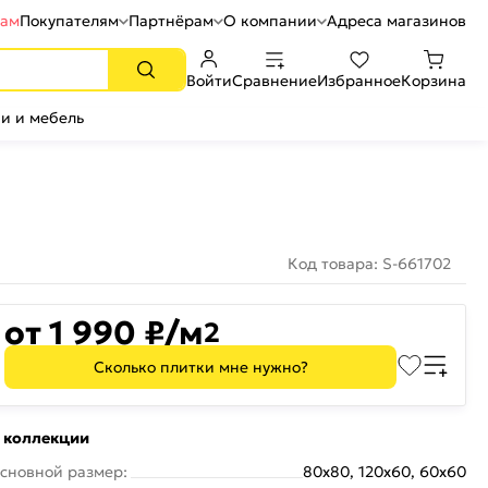
рам
Покупателям
Партнёрам
О компании
Адреса магазинов
Войти
Сравнение
Избранное
Корзина
и и мебель
Код товара: S-661702
от 1 990 ₽/м
2
Сколько плитки мне нужно?
 коллекции
сновной размер:
80x80, 120x60, 60x60