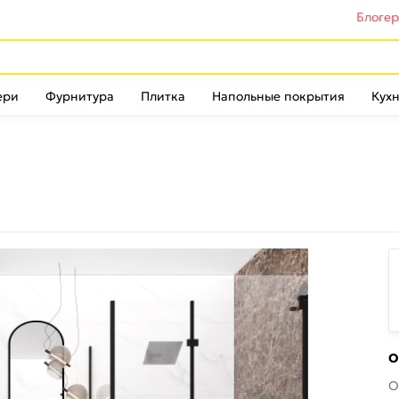
Блоге
ери
Фурнитура
Плитка
Напольные покрытия
Кухн
О
О