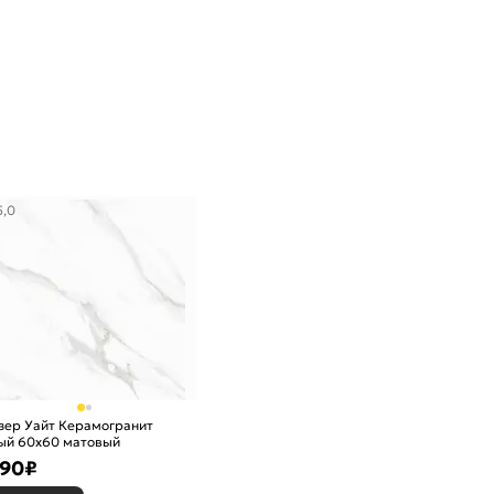
5,0
зер Уайт Керамогранит
ый 60х60 матовый
190
₽