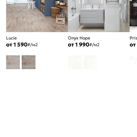
Lucie
Onyx Hope
Pri
от 1 590
от 1 990
от
₽/м2
₽/м2