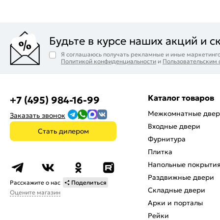
Будьте в курсе наших акций и с
Я соглашаюсь получать рекламные и иные маркетинго
Политикой конфиденциальности
и
Пользовательским
Каталог товаров
+7 (495) 984-16-99
Межкомнатные две
Заказать звонок
Входные двери
Стать дилером
Фурнитура
Плитка
Напольные покрыти
Раздвижные двери
Расскажите о нас
Поделиться
Складные двери
Оцените магазин
Арки и порталы
Рейки