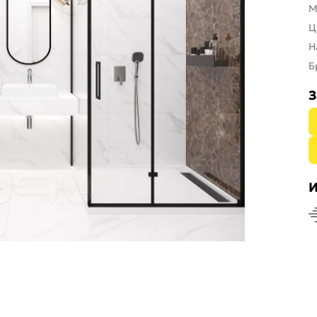
М
Ц
Н
Б
З
И