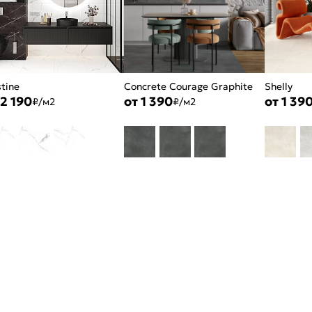
stine
Concrete Courage Graphite
Shelly
 2 190
от 1 390
от 1 39
₽/м2
₽/м2