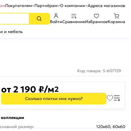
рам
Покупателям
Партнёрам
О компании
Адреса магазинов
Войти
Сравнение
Избранное
Корзина
и и мебель
Код товара: S-607159
от 2 190 ₽/м
2
Сколько плитки мне нужно?
 коллекции
сновной размер:
120x60, 60x60