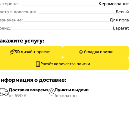
атериал:
Керамогранит
вета в коллекции:
Белый
азначение:
Для пола
ренд:
Laparet
акажите услугу:
3D дизайн-проект
Укладка плитки
Расчёт количества плитки
нформация о доставке:
Доставка вовремя
Пункты выдачи
от 690 ₽
бесплатно