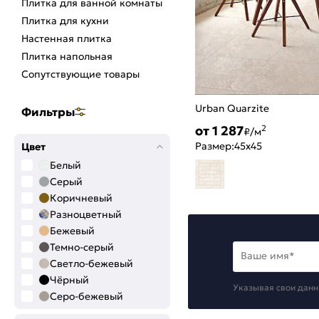
Плитка для ванной комнаты
Плитка для кухни
Настенная плитка
Плитка напольная
Сопутствующие товары
Urban Quarzite
Фильтры
от 1 287
2
₽/м
Размер:
45x45
Цвет
Белый
Серый
Коричневый
Разноцветный
Бежевый
Темно-серый
Ваше имя*
Светло-бежевый
Чёрный
Указывая свои данн
Серо-бежевый