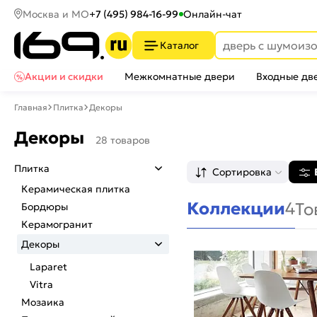
Москва и МО
+7 (495) 984-16-99
Онлайн-чат
Каталог
Акции и скидки
Межкомнатные двери
Входные дв
Главная
Плитка
Декоры
Декоры
28 товаров
Плитка
Сортировка
Керамическая плитка
Коллекции
4
То
Бордюры
Керамогранит
Декоры
Laparet
Vitra
Мозаика