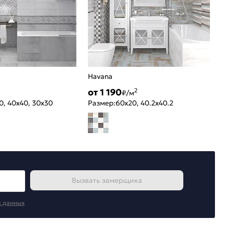
Havana
от 1 190
2
₽/м
0, 40x40, 30x30
Размер:
60x20, 40.2x40.2
Вызвать замерщика
х данных