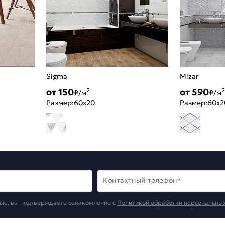
Sigma
Mizar
от 150
от 590
2
2
₽/м
₽/м
Размер:
60x20
Размер:
60x2
Контактный телефон*
ые, вы подтверждаете ознакомление c
Политикой обработки персональны