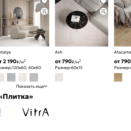
ntalya
Ash
Atacam
т 2 190
от 790
от 790
2
2
₽/м
₽/м
азмер:
120x60, 60x60
Размер:
60x15
Размер:
Показать еще
«Плитка»