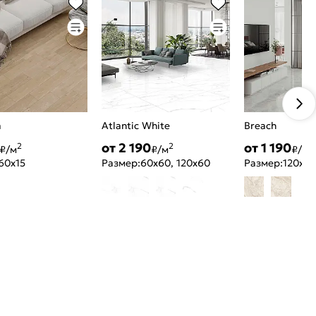
a
Atlantic White
Breach
от 2 190
от 1 190
2
2
2
₽/м
₽/м
₽/м
60x15
Размер:
60x60, 120x60
Размер:
120x60