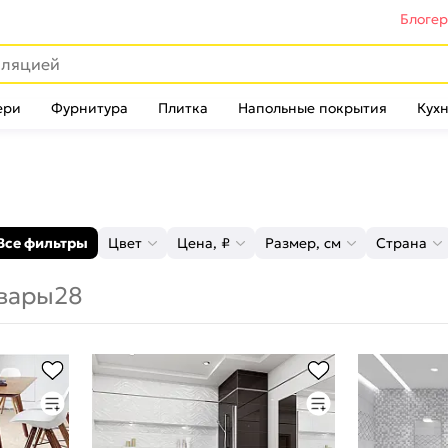
Блоге
ери
Фурнитура
Плитка
Напольные покрытия
Кухн
Все фильтры
Цвет
Цена, ₽
Размер, см
Страна
вары
28