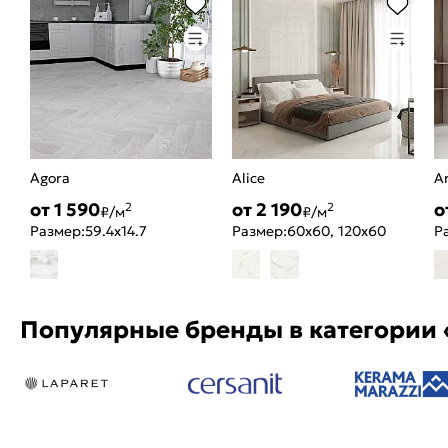
Agora
Alice
A
от 1 590
от 2 190
о
2
2
₽/м
₽/м
Размер:
59.4x14.7
Размер:
60x60, 120x60
Р
Популярные бренды в категории 