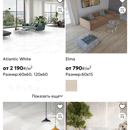
Atlantic White
Elma
от 2 190
от 790
2
2
₽/м
₽/м
Размер:
60x60, 120x60
Размер:
60x15
Показать еще