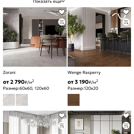
Показать еще
Zorani
Wenge Rasperry
от 2 790
от 3 190
2
2
₽/м
₽/м
Размер:
60x60, 120x60
Размер:
120x20