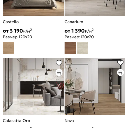
Castello
Canarium
от 3 190
от 1 390
2
2
₽/м
₽/м
Размер:
120x20
Размер:
120x20
Calacatta Oro
Nova