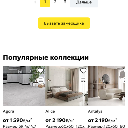
1
2
3
Дальше
Вызвать замерщика
Популярные коллекции
Agora
Alice
Antalya
от 1 590
от 2 190
от 2 190
2
2
2
₽/м
₽/м
₽/м
Размер:
59.4x14.7
Размер:
60x60, 120x60
Размер:
120x