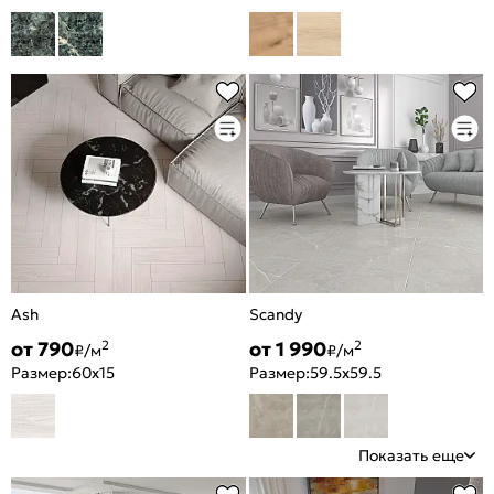
Ash
Scandy
от 790
от 1 990
2
2
₽/м
₽/м
Размер:
60x15
Размер:
59.5x59.5
Показать еще