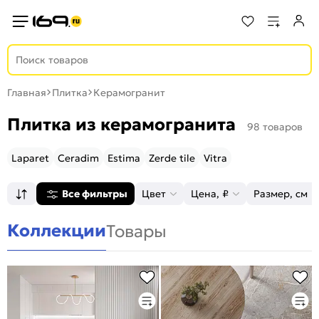
Главная
Плитка
Керамогранит
Плитка из керамогранита
98 товаров
Laparet
Ceradim
Estima
Zerde tile
Vitra
Все фильтры
Цвет
Цена, ₽
Размер, см
Коллекции
Товары