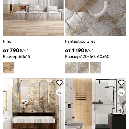
Pino
Fantastico Grey
от 790
от 1 190
2
2
₽/м
₽/м
Размер:
60x15
Размер:
120x60, 60x60