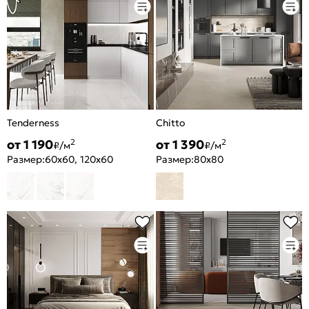
Tenderness
Chitto
от 1 190
от 1 390
2
2
₽/м
₽/м
Размер:
60x60, 120x60
Размер:
80x80