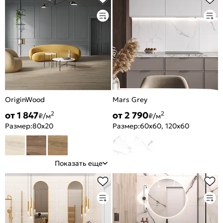
OriginWood
Mars Grey
от 1 847
от 2 790
2
2
₽/м
₽/м
Размер:
80x20
Размер:
60x60, 120x60
Показать еще