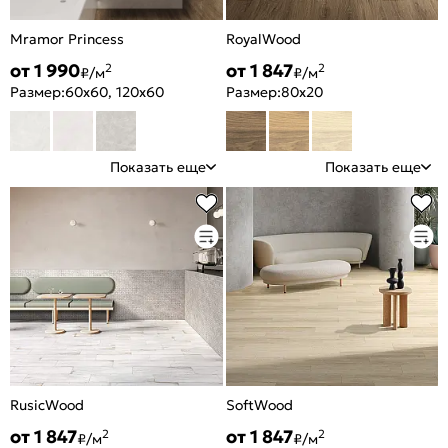
Mramor Princess
RoyalWood
от 1 990
от 1 847
2
2
₽/м
₽/м
Размер:
60x60, 120x60
Размер:
80x20
Показать еще
Показать еще
RusicWood
SoftWood
от 1 847
от 1 847
2
2
₽/м
₽/м