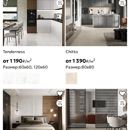
Tenderness
Chitto
от 1 190
от 1 390
2
2
₽/м
₽/м
Размер:
60x60, 120x60
Размер:
80x80