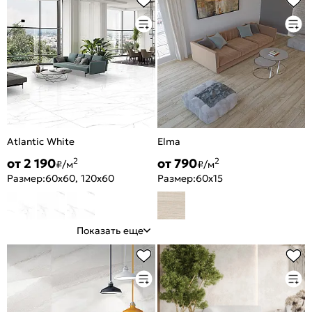
Atlantic White
Elma
от 2 190
от 790
2
2
₽/м
₽/м
Размер:
60x60, 120x60
Размер:
60x15
Показать еще