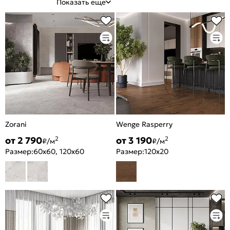
Показать еще
Zorani
Wenge Rasperry
от 2 790
от 3 190
2
2
₽/м
₽/м
Размер:
60x60, 120x60
Размер:
120x20