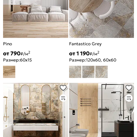
Pino
Fantastico Grey
от 790
от 1 190
2
2
₽/м
₽/м
Размер:
60x15
Размер:
120x60, 60x60