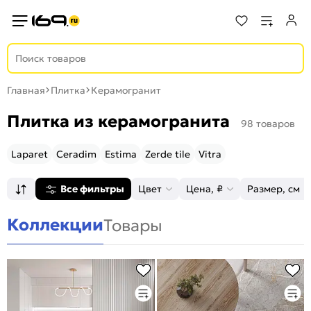
Главная
Плитка
Керамогранит
Плитка из керамогранита
98 товаров
Laparet
Ceradim
Estima
Zerde tile
Vitra
Все фильтры
Цвет
Цена, ₽
Размер, см
Коллекции
Товары