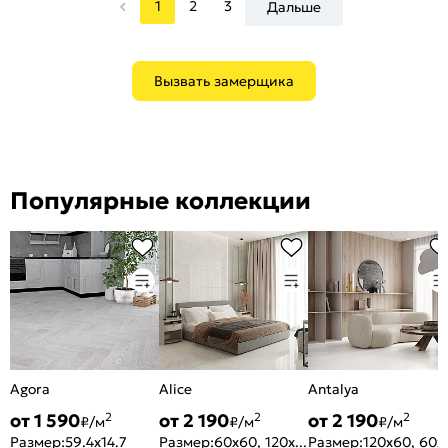
1
2
3
Дальше
Вызвать замерщика
Популярные коллекции
Agora
Alice
Antalya
от 1 590
от 2 190
от 2 190
2
2
2
₽/м
₽/м
₽/м
Размер:
59.4x14.7
Размер:
60x60, 120x60
Размер:
120x