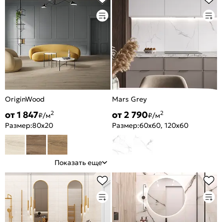
OriginWood
Mars Grey
от 1 847
от 2 790
2
2
₽/м
₽/м
Размер:
80x20
Размер:
60x60, 120x60
Показать еще