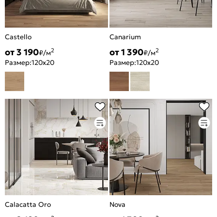
Castello
Canarium
от 3 190
от 1 390
2
2
₽/м
₽/м
Размер:
120x20
Размер:
120x20
Calacatta Oro
Nova