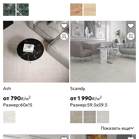
Ash
Scandy
от 790
от 1 990
2
2
₽/м
₽/м
Размер:
60x15
Размер:
59.5x59.5
Показать еще