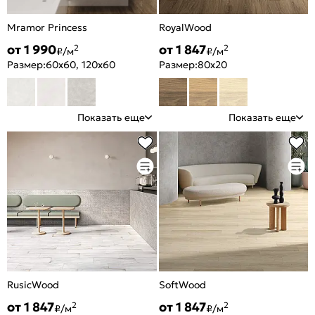
Mramor Princess
RoyalWood
от 1 990
от 1 847
2
2
₽/м
₽/м
Размер:
60x60, 120x60
Размер:
80x20
Показать еще
Показать еще
RusicWood
SoftWood
от 1 847
от 1 847
2
2
₽/м
₽/м