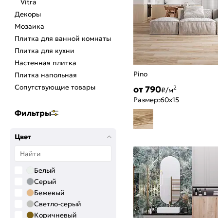
Vitra
Декоры
Мозаика
Плитка для ванной комнаты
Плитка для кухни
Настенная плитка
Pino
Плитка напольная
Сопутствующие товары
от 790
2
₽/м
Размер:
60x15
Фильтры
Цвет
Белый
Серый
Бежевый
Светло-серый
Коричневый