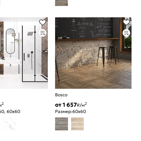
Bosco
от 1 657
2
2
м
₽/м
60, 60x60
Размер:
60x60