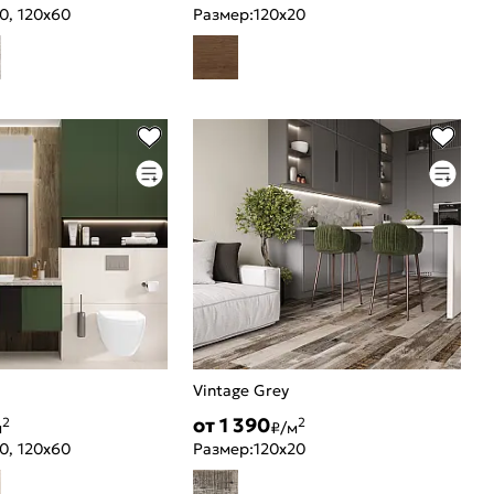
0, 120x60
Размер:
120x20
a
Vintage Grey
от 1 390
2
2
м
₽/м
0, 120x60
Размер:
120x20