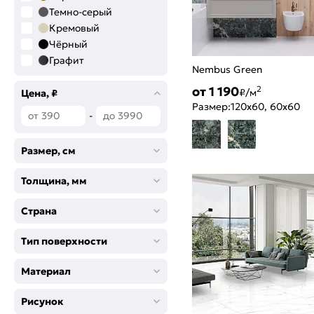
Темно-серый
Кремовый
Чёрный
Графит
Nembus Green
Светло-бежевый
от 1 190
2
₽/м
Голубой
Цена, ₽
Размер:
120x60, 60x60
Темно-бежевый
-
Зеленый
Табачный
Размер, см
Темно-коричневый
Разноцветный
Толщина, мм
Серо-бежевый
Светло-коричневый
Страна
Серо-коричневый
Черный
Тип поверхности
Песочный
Золотой дуб
Материал
Синий
Орех
Рисунок