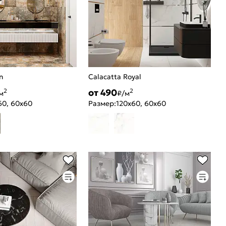
n
Calacatta Royal
от 490
2
2
м
₽/м
60, 60x60
Размер:
120x60, 60x60