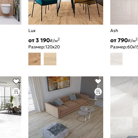
Lux
Ash
от 3 190
от 790
2
2
₽/м
₽/м
Размер:
120x20
Размер:
60x1