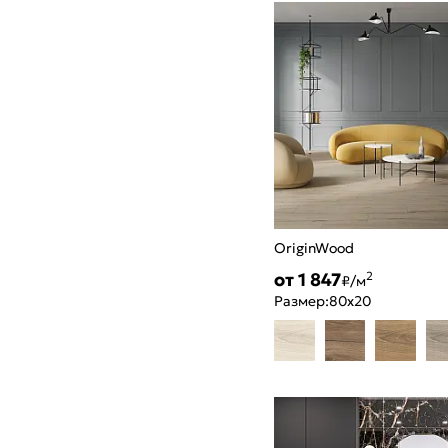
OriginWood
от 1 847
2
₽/м
Размер:
80x20