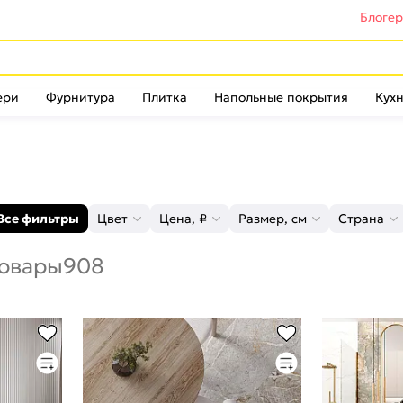
Блоге
ери
Фурнитура
Плитка
Напольные покрытия
Кухн
Все фильтры
Цвет
Цена, ₽
Размер, см
Страна
овары
908