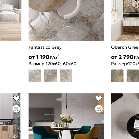
Fantastico Grey
Oberon Gree
от 1 190
от 2 790
2
₽/м
₽/
Размер:
120x60, 60x60
Размер:
120x