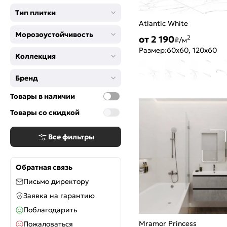
Антрацит
Тип плитки
Капучино
Atlantic White
Оливковый
Морозоустойчивость
Пепельный
от 2 190
2
₽/м
Розовый
Размер:
60x60, 120x60
Коллекция
Мокко
Оранжевый
Бренд
Кофейный
Шоколад
Товары в наличии
Серебро
Товары со скидкой
Темно-синий
Тёмно-серый
Все фильтры
Обратная связь
Письмо директору
Заявка на гарантию
Поблагодарить
Mramor Princess
Пожаловаться