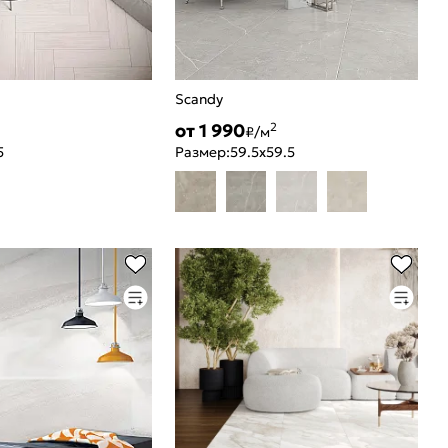
Scandy
от 1 990
2
₽/м
5
Размер:
59.5x59.5