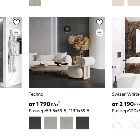
Techno
Swizer White
от 1 790
от 2 190
2
₽/м
₽/
Размер:
59.5x59.5, 119.1x59.5
Размер:
120x