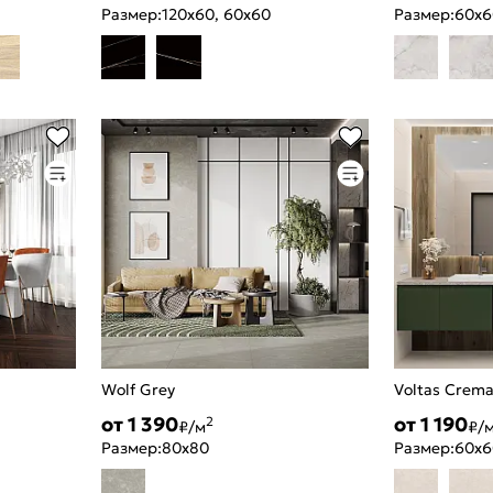
Размер:
120x60, 60x60
Размер:
60x6
Wolf Grey
Voltas Crem
от 1 390
от 1 190
2
₽/м
₽/
Размер:
80x80
Размер:
60x6