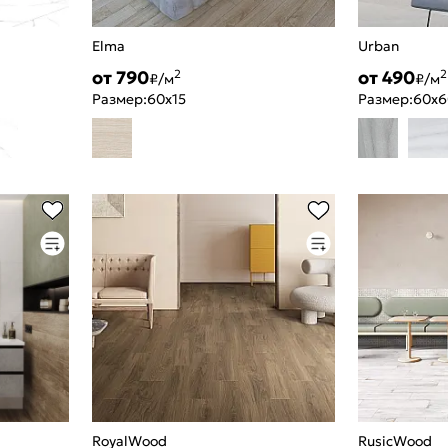
Elma
Urban
от 790
от 490
2
2
₽/м
₽/м
Размер:
60x15
Размер:
60x6
RoyalWood
RusicWood