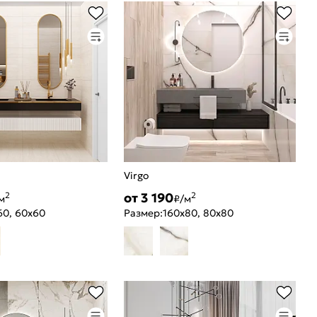
Virgo
от 3 190
2
2
м
₽/м
60, 60x60
Размер:
160x80, 80x80