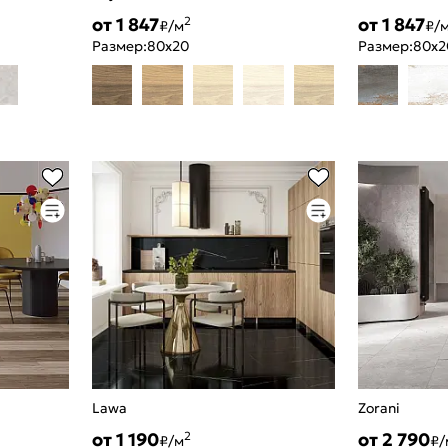
от 1 847
от 1 847
2
₽/м
₽/
Размер:
80x20
Размер:
80x2
Lawa
Zorani
от 1 190
от 2 790
2
₽/м
₽/