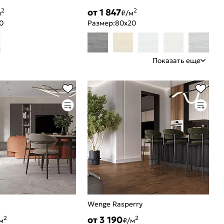
от 1 847
2
2
м
₽/м
0
Размер:
80x20
Показать еще
Wenge Rasperry
от 3 190
2
2
м
₽/м