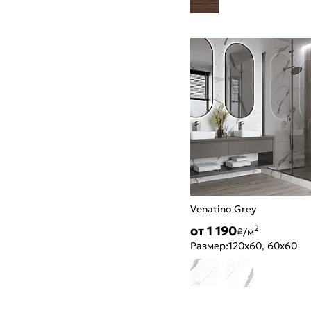
Venatino Grey
от 1 190
2
₽/м
Размер:
120x60, 60x60