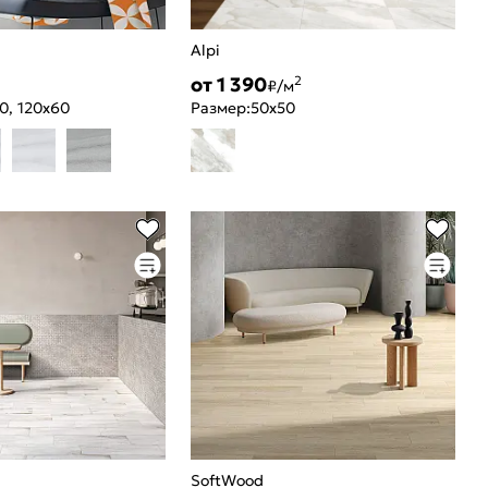
Alpi
от 1 390
2
₽/м
0, 120x60
Размер:
50x50
SoftWood