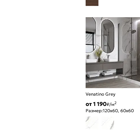
Venatino Grey
от 1 190
2
₽/м
Размер:
120x60, 60x60