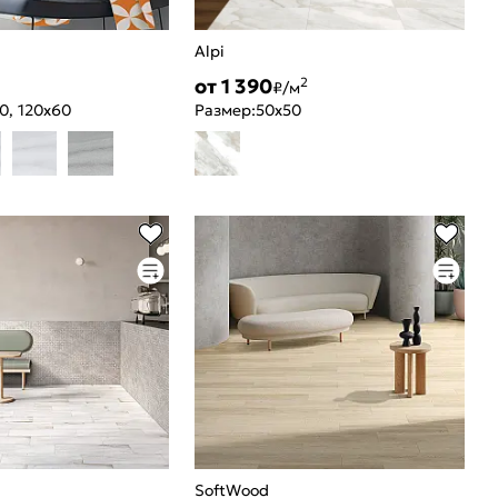
Alpi
от 1 390
2
₽/м
0, 120x60
Размер:
50x50
SoftWood