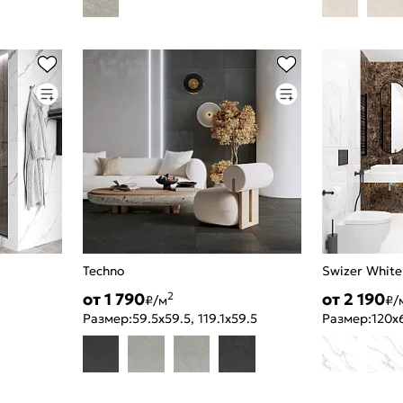
Techno
Swizer White
от 1 790
от 2 190
2
₽/м
₽/
Размер:
59.5x59.5, 119.1x59.5
Размер:
120x