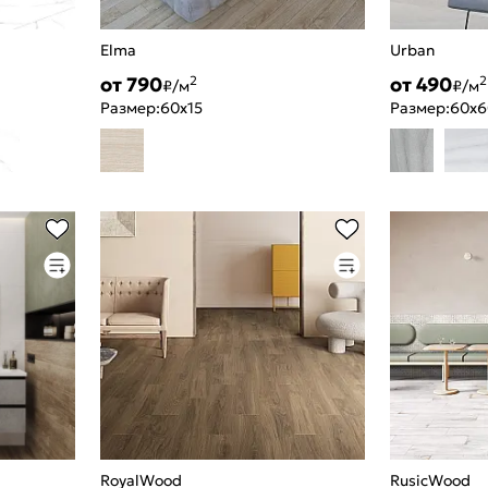
Elma
Urban
от 790
от 490
2
2
₽/м
₽/м
Размер:
60x15
Размер:
60x6
RoyalWood
RusicWood