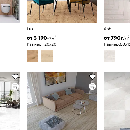
Lux
Ash
от 3 190
от 790
2
2
₽/м
₽/м
Размер:
120x20
Размер:
60x1