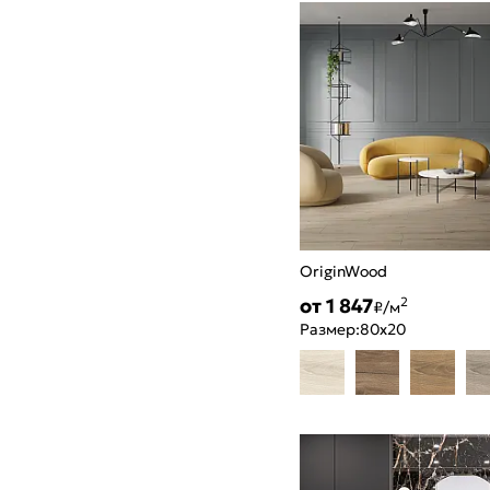
OriginWood
от 1 847
2
₽/м
Размер:
80x20