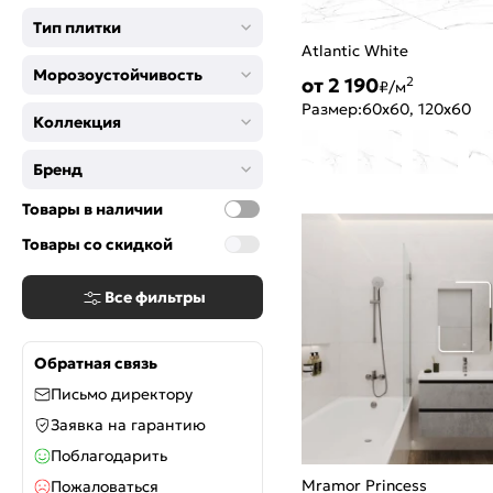
Антрацит
Тип плитки
Капучино
Atlantic White
Оливковый
Морозоустойчивость
Пепельный
от 2 190
2
₽/м
Розовый
Размер:
60x60, 120x60
Коллекция
Мокко
Оранжевый
Бренд
Кофейный
Шоколад
Товары в наличии
Серебро
Товары со скидкой
Темно-синий
Тёмно-серый
Все фильтры
Обратная связь
Письмо директору
Заявка на гарантию
Поблагодарить
Mramor Princess
Пожаловаться