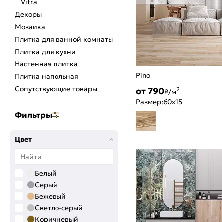
Vitra
Декоры
Мозаика
Плитка для ванной комнаты
Плитка для кухни
Настенная плитка
Pino
Плитка напольная
Сопутствующие товары
от 790
2
₽/м
Размер:
60x15
Фильтры
Цвет
Белый
Серый
Бежевый
Светло-серый
Коричневый