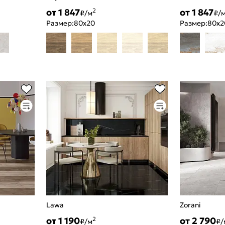
от 1 847
от 1 847
2
₽/м
₽/
Размер:
80x20
Размер:
80x2
Lawa
Zorani
от 1 190
от 2 790
2
₽/м
₽/