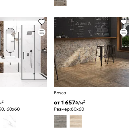
Bosco
от 1 657
2
2
м
₽/м
60, 60x60
Размер:
60x60