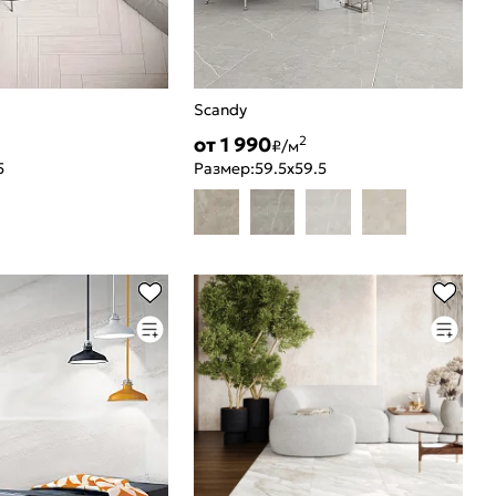
Scandy
от 1 990
2
₽/м
5
Размер:
59.5x59.5