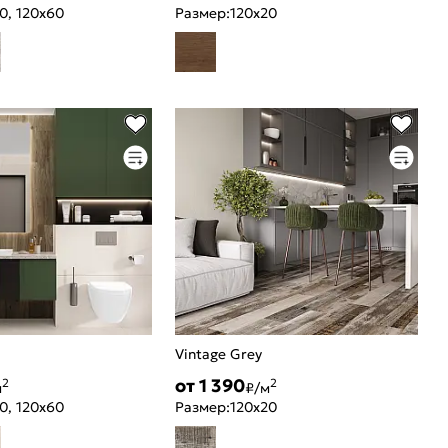
0, 120x60
Размер:
120x20
a
Vintage Grey
от 1 390
2
2
м
₽/м
0, 120x60
Размер:
120x20