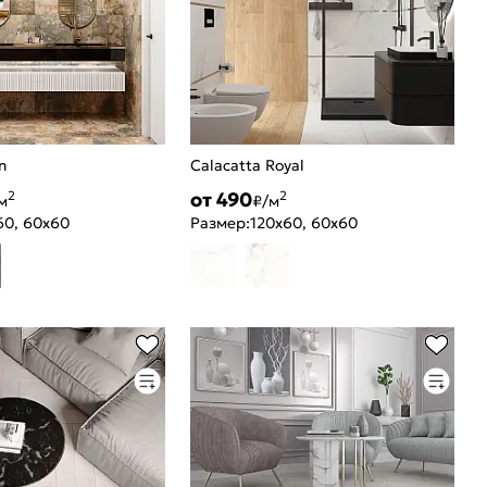
n
Calacatta Royal
от 490
2
2
м
₽/м
60, 60x60
Размер:
120x60, 60x60