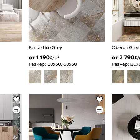
Fantastico Grey
Oberon Gree
от 1 190
от 2 790
2
₽/м
₽/
Размер:
120x60, 60x60
Размер:
120x