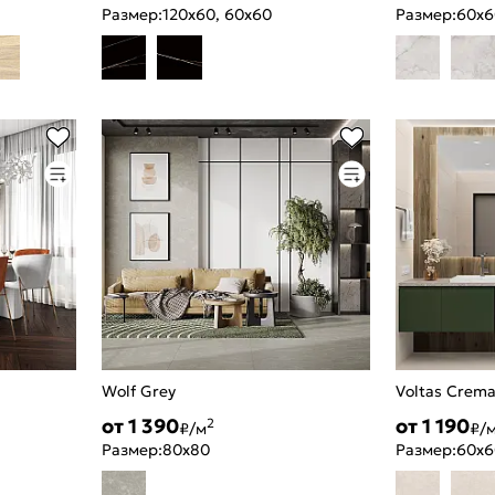
Размер:
120x60, 60x60
Размер:
60x6
Wolf Grey
Voltas Crem
от 1 390
от 1 190
2
₽/м
₽/
Размер:
80x80
Размер:
60x6