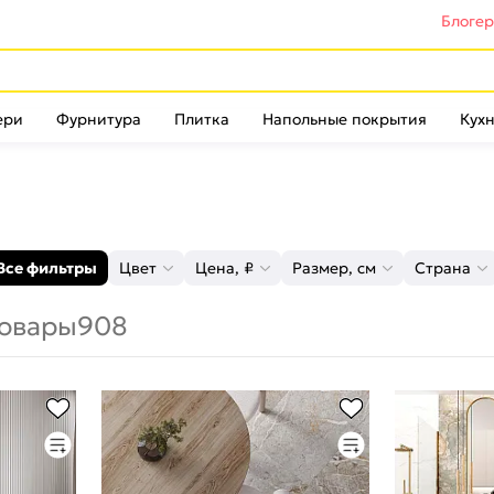
Блоге
ери
Фурнитура
Плитка
Напольные покрытия
Кухн
Все фильтры
Цвет
Цена, ₽
Размер, см
Страна
овары
908