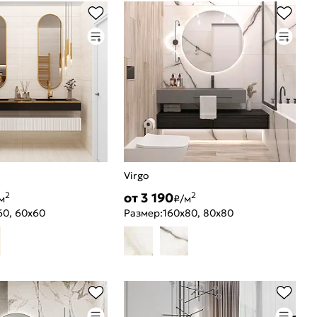
Virgo
от 3 190
2
2
м
₽/м
60, 60x60
Размер:
160x80, 80x80