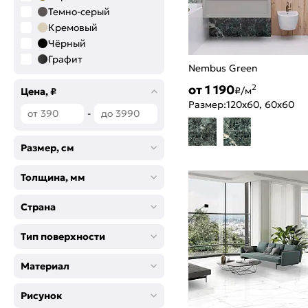
Темно-серый
Кремовый
Чёрный
Графит
Nembus Green
Светло-бежевый
от 1 190
2
₽/м
Голубой
Цена, ₽
Размер:
120x60, 60x60
Темно-бежевый
-
Зеленый
Табачный
Размер, см
Темно-коричневый
Разноцветный
Толщина, мм
Серо-бежевый
Светло-коричневый
Страна
Серо-коричневый
Черный
Тип поверхности
Песочный
Золотой дуб
Материал
Синий
Орех
Рисунок