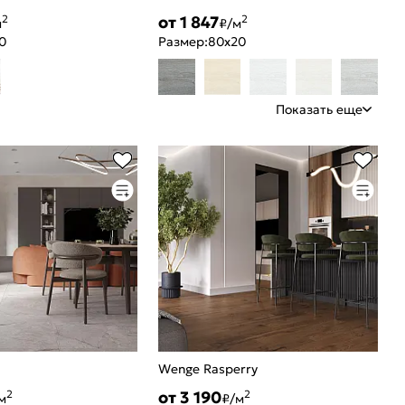
от 1 847
2
2
м
₽/м
0
Размер:
80x20
Показать еще
Wenge Rasperry
от 3 190
2
2
м
₽/м