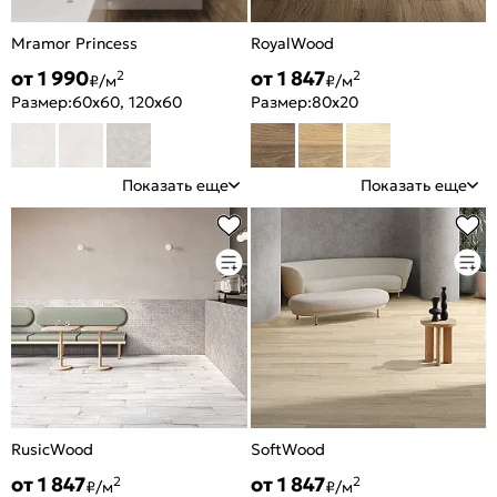
Mramor Princess
RoyalWood
от 1 990
от 1 847
2
2
₽/м
₽/м
Размер:
60x60, 120x60
Размер:
80x20
Показать еще
Показать еще
RusicWood
SoftWood
от 1 847
от 1 847
2
2
₽/м
₽/м