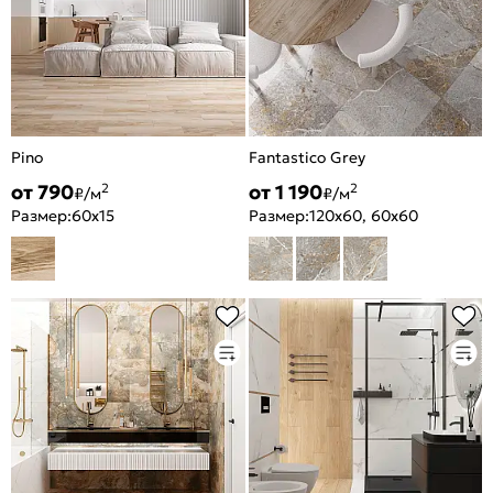
Pino
Fantastico Grey
от 790
от 1 190
2
2
₽/м
₽/м
Размер:
60x15
Размер:
120x60, 60x60