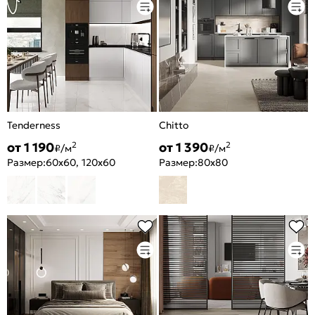
Tenderness
Chitto
от 1 190
от 1 390
2
2
₽/м
₽/м
Размер:
60x60, 120x60
Размер:
80x80