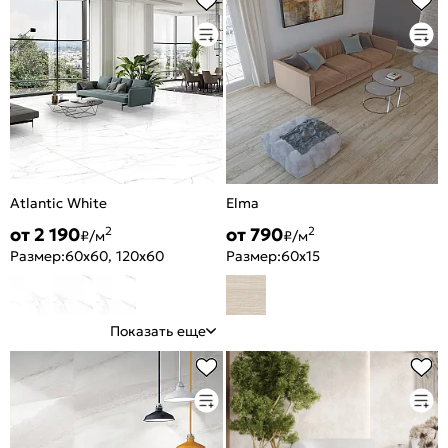
Atlantic White
Elma
от 2 190
от 790
2
2
₽/м
₽/м
Размер:
60x60, 120x60
Размер:
60x15
Показать еще