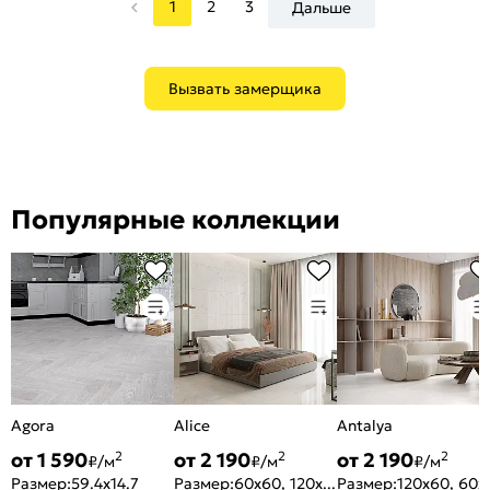
1
2
3
Дальше
Вызвать замерщика
Популярные коллекции
Agora
Alice
Antalya
от 1 590
от 2 190
от 2 190
2
2
2
₽/м
₽/м
₽/м
Размер:
59.4x14.7
Размер:
60x60, 120x60
Размер:
120x