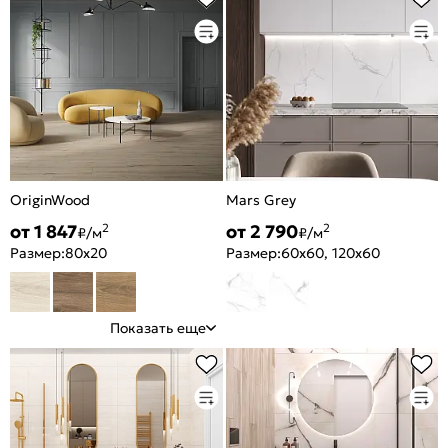
OriginWood
Mars Grey
от 1 847
от 2 790
2
2
₽/м
₽/м
Размер:
80x20
Размер:
60x60, 120x60
Показать еще