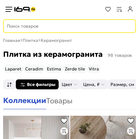
Главная
Плитка
Керамогранит
Плитка из керамогранита
98 товаров
Laparet
Ceradim
Estima
Zerde tile
Vitra
Все фильтры
Цвет
Цена, ₽
Размер, см
Коллекции
Товары