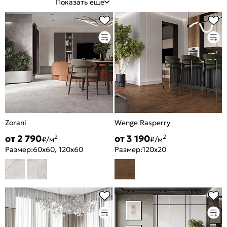
Показать еще
Zorani
Wenge Rasperry
от 2 790
от 3 190
2
2
₽/м
₽/м
Размер:
60x60, 120x60
Размер:
120x20