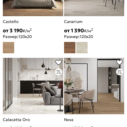
Castello
Canarium
от 3 190
от 1 390
2
2
₽/м
₽/м
Размер:
120x20
Размер:
120x20
Calacatta Oro
Nova