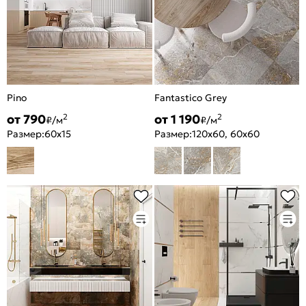
Pino
Fantastico Grey
от 790
от 1 190
2
2
₽/м
₽/м
Размер:
60x15
Размер:
120x60, 60x60