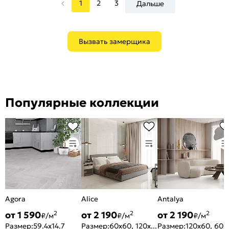
1
2
3
Дальше
Вызвать замерщика
Популярные коллекции
Agora
Alice
Antalya
от 1 590
от 2 190
от 2 190
2
2
2
₽/м
₽/м
₽/м
Размер:
59.4x14.7
Размер:
60x60, 120x60
Размер:
120x