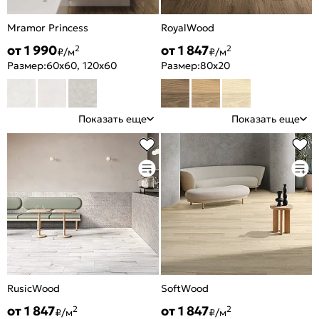
Mramor Princess
RoyalWood
от 1 990
от 1 847
2
2
₽/м
₽/м
Размер:
60x60, 120x60
Размер:
80x20
Показать еще
Показать еще
RusicWood
SoftWood
от 1 847
от 1 847
2
2
₽/м
₽/м