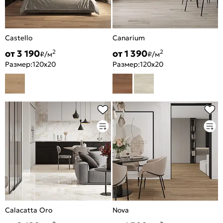
Castello
Canarium
от 3 190
от 1 390
2
2
₽/м
₽/м
Размер:
120x20
Размер:
120x20
Calacatta Oro
Nova