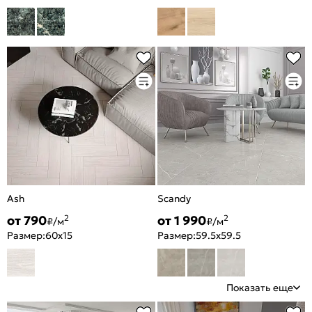
Ash
Scandy
от 790
от 1 990
2
2
₽/м
₽/м
Размер:
60x15
Размер:
59.5x59.5
Показать еще