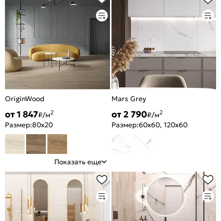
OriginWood
Mars Grey
от 1 847
от 2 790
2
2
₽/м
₽/м
Размер:
80x20
Размер:
60x60, 120x60
Показать еще