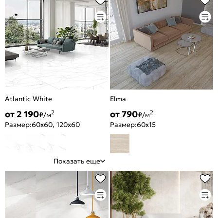
Atlantic White
Elma
от 2 190
от 790
2
2
₽/м
₽/м
Размер:
60x60, 120x60
Размер:
60x15
Показать еще