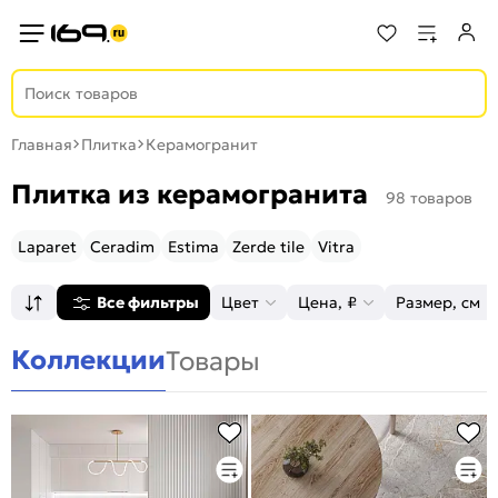
Главная
Плитка
Керамогранит
Плитка из керамогранита
98 товаров
Laparet
Ceradim
Estima
Zerde tile
Vitra
Все фильтры
Цвет
Цена, ₽
Размер, см
Коллекции
Товары