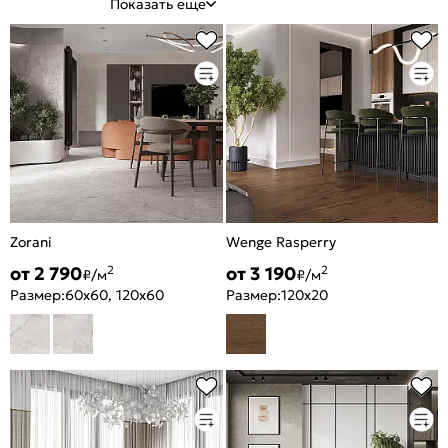
Показать еще
Zorani
Wenge Rasperry
от 2 790
от 3 190
2
2
₽/м
₽/м
Размер:
60x60, 120x60
Размер:
120x20