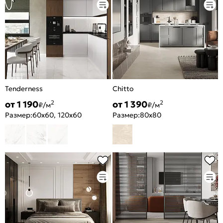
Tenderness
Chitto
от 1 190
от 1 390
2
2
₽/м
₽/м
Размер:
60x60, 120x60
Размер:
80x80