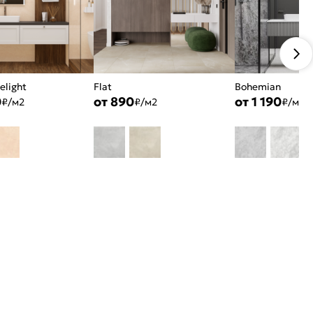
elight
Flat
Bohemian
0
от 890
от 1 190
₽/м2
₽/м2
₽/м2