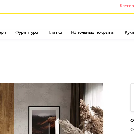
Блоге
ери
Фурнитура
Плитка
Напольные покрытия
Кухн
О
О