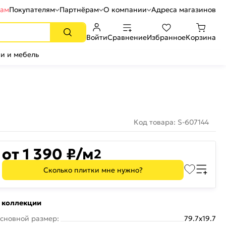
рам
Покупателям
Партнёрам
О компании
Адреса магазинов
Войти
Сравнение
Избранное
Корзина
и и мебель
Код товара: S-607144
от 1 390 ₽/м
2
Сколько плитки мне нужно?
 коллекции
сновной размер:
79.7x19.7