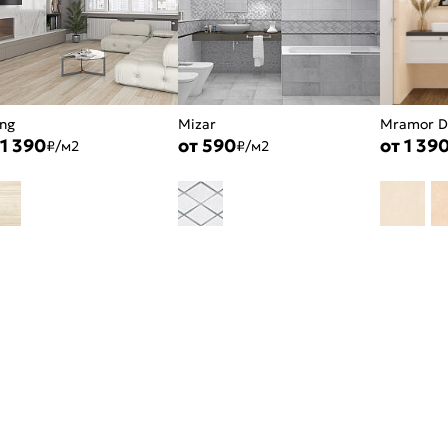
ing
Mizar
Mramor D
 1 390
от 590
от 1 39
₽/м2
₽/м2