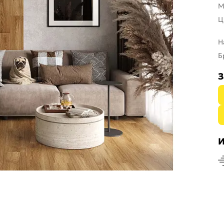
М
Ц
Н
Б
З
И