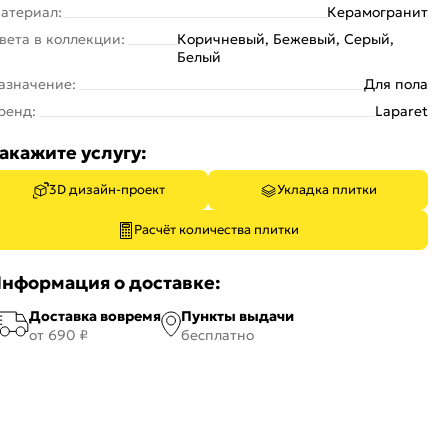
атериал:
Керамогранит
вета в коллекции:
Коричневый, Бежевый, Серый,
Белый
азначение:
Для пола
ренд:
Laparet
акажите услугу:
3D дизайн-проект
Укладка плитки
Расчёт количества плитки
нформация о доставке:
Доставка вовремя
Пункты выдачи
от 690 ₽
бесплатно