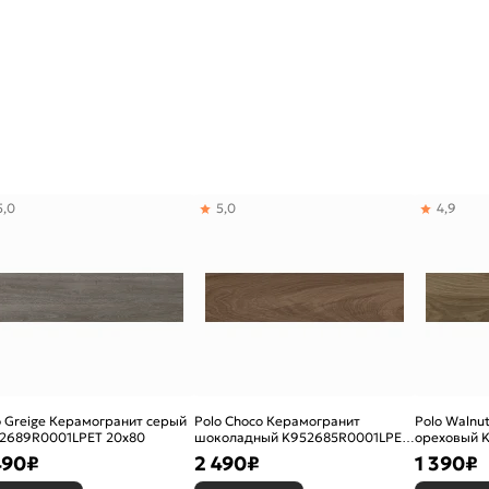
5,0
5,0
4,9
o Greige Керамогранит серый
Polo Choco Керамогранит
Polo Walnu
2689R0001LPET 20х80
шоколадный K952685R0001LPET
ореховый 
20х80
20х80
490
₽
2 490
₽
1 390
₽