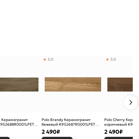
5,0
5,0
t Керамогранит
Polo Brandy Керамогранит
Polo Cherry Керам
K952688R0001LPET
бежевый K952687R0001LPET
коричневый K952
20х80
20х80
2 490
₽
2 490
₽