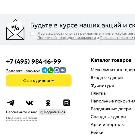
Будьте в курсе наших акций и с
Я соглашаюсь получать рекламные и иные маркетинго
Политикой конфиденциальности
и
Пользовательским
Каталог товаров
+7 (495) 984-16-99
Межкомнатные две
Заказать звонок
Входные двери
Стать дилером
Фурнитура
Плитка
Напольные покрыти
Раздвижные двери
Расскажите о нас
Поделиться
Складные двери
Оцените магазин
Арки и порталы
Рейки