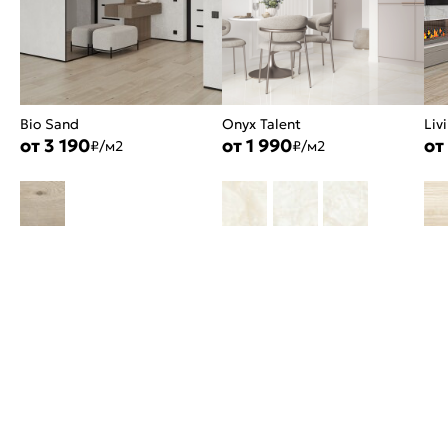
Bio Sand
Onyx Talent
Liv
от 3 190
от 1 990
от
₽/м2
₽/м2