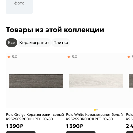
фото
Товары из этой коллекции
Все
Керамогранит
Плитка
5,0
5,0
Polo Greige Керамогранит серый
Polo White Керамогранит белый
Pol
K952689R0001LPE0 20х80
K952690R0001LPET 20х80
K95
1 390
₽
1 390
₽
2 