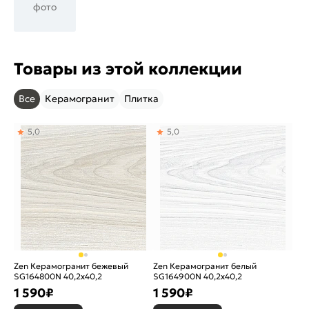
фото
Товары из этой коллекции
Все
Керамогранит
Плитка
5,0
5,0
Zen Керамогранит бежевый
Zen Керамогранит белый
SG164800N 40,2х40,2
SG164900N 40,2х40,2
1 590
₽
1 590
₽