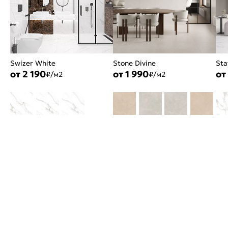
Swizer White
Stone Divine
Sta
от 2 190
от 1 990
от
₽/м2
₽/м2