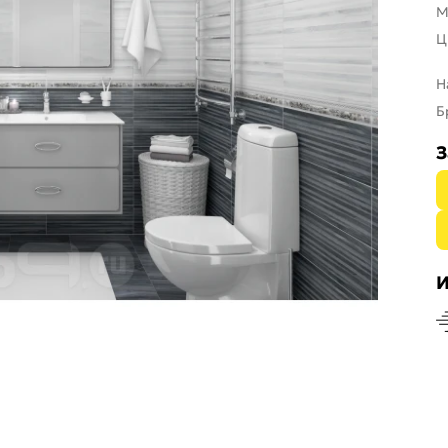
М
Ц
Н
Б
З
И