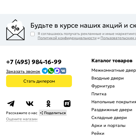
Будьте в курсе наших акций и с
Я соглашаюсь получать рекламные и иные маркетинго
Политикой конфиденциальности
и
Пользовательским
Каталог товаров
+7 (495) 984-16-99
Межкомнатные две
Заказать звонок
Входные двери
Стать дилером
Фурнитура
Плитка
Напольные покрыти
Раздвижные двери
Расскажите о нас
Поделиться
Складные двери
Оцените магазин
Арки и порталы
Рейки