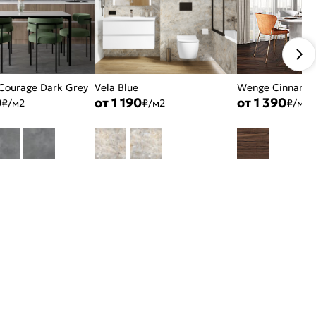
Courage Dark Grey
Vela Blue
Wenge Cinnamo
0
от 1 190
от 1 390
₽/м2
₽/м2
₽/м2