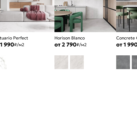
tuario Perfect
Horison Blanco
Concrete 
 1 990
от 2 790
от 1 99
₽/м2
₽/м2