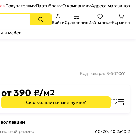
рам
Покупателям
Партнёрам
О компании
Адреса магазинов
Войти
Сравнение
Избранное
Корзина
и и мебель
Код товара: S-607061
от 390 ₽/м
2
Сколько плитки мне нужно?
 коллекции
сновной размер:
60x20, 40.2x40.2