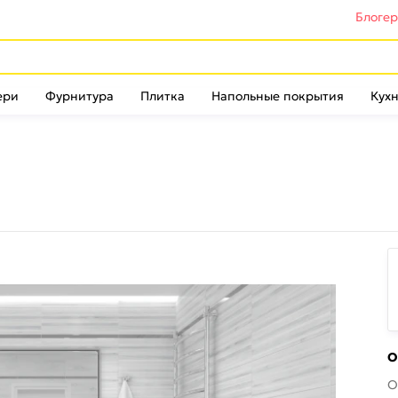
Блоге
ери
Фурнитура
Плитка
Напольные покрытия
Кухн
О
О