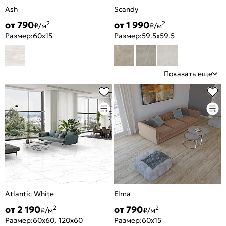
Ash
Scandy
от 790
от 1 990
2
2
₽/м
₽/м
Размер:
60x15
Размер:
59.5x59.5
Показать еще
Atlantic White
Elma
от 2 190
от 790
2
2
₽/м
₽/м
Размер:
60x60, 120x60
Размер:
60x15