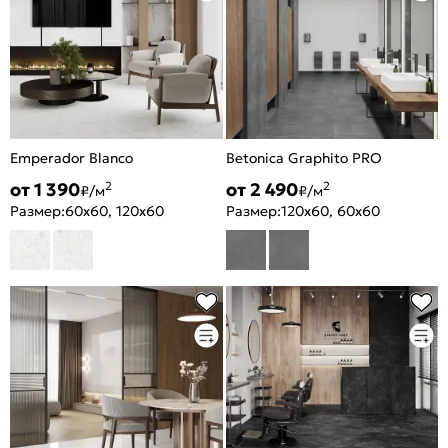
Emperador Blanco
Betonica Graphito PRO
от 1 390
от 2 490
2
2
₽/м
₽/м
Размер:
60x60, 120x60
Размер:
120x60, 60x60