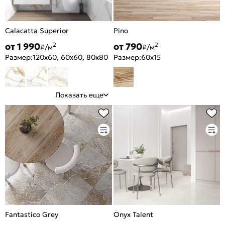
Calacatta Superior
Pino
от 1 990
от 790
2
2
₽/м
₽/м
Размер:
120x60, 60x60, 80x80
Размер:
60x15
Показать еще
Fantastico Grey
Onyx Talent