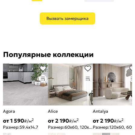
Вызвать замерщика
Популярные коллекции
Agora
Alice
Antalya
от 1 590
от 2 190
от 2 190
2
2
2
₽/м
₽/м
₽/м
Размер:
59.4x14.7
Размер:
60x60, 120x60
Размер:
120x