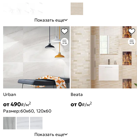
Показать еще
Urban
Beata
от 490
от 0
2
2
₽/м
₽/м
Размер:
60x60, 120x60
Показать еще