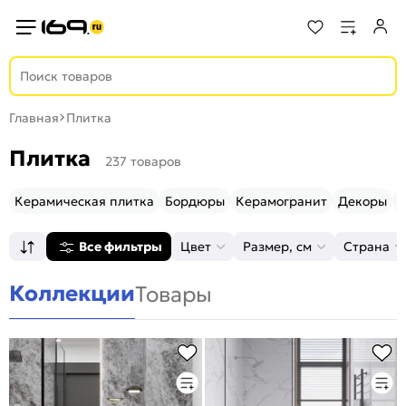
Главная
Плитка
Плитка
237 товаров
Керамическая плитка
Бордюры
Керамогранит
Декоры
М
Все фильтры
Цвет
Размер, см
Страна
Коллекции
Товары