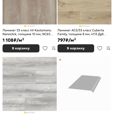
Ламинат 33 класс 4V Kastamonu
Ламинат AC5/33 класс Cuberta
Nanoclick, толщина 10 мм, NC65
Family, толщина 8 мм, 4113 Дуб
Дален
Беверли
1 108
₽/м²
797
₽/м²
В корзину
В корзину