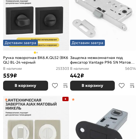
Доставим завтра
Доставим завтра
Ручка поворотная BK6.K.QL52 (BK6
Защелка межкомнатная под
QL) BL-24 черный
фиксатор Vantage P96 SN Матовый
никель
В наличии
253303
В наличии
56014
559
₽
442
₽
В корзину
В корзину