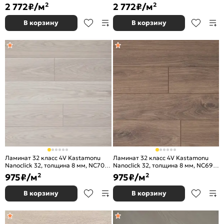
сибирский
румынский
2 772
₽/м²
2 772
₽/м²
В корзину
В корзину
Ламинат 32 класс 4V Kastamonu
Ламинат 32 класс 4V Kastamonu
Nanoclick 32, толщина 8 мм, NC70
Nanoclick 32, толщина 8 мм, NC69
Дуб Каслин
Дуб Арчер
975
₽/м²
975
₽/м²
В корзину
В корзину