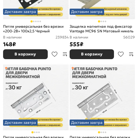
Доставим завтра
Доставим завтра
Петля универсальная без врезки
Защелка магнитная под фиксатор
«200-2B» 100x2,5 Черный
Vantage MC96 SN Матовый никель
В наличии
239834
В наличии
56029
148
₽
555
₽
В корзину
В корзину
Доставим завтра
Доставим завтра
Петля универсальная без врезки
Петля универсальная без врезки