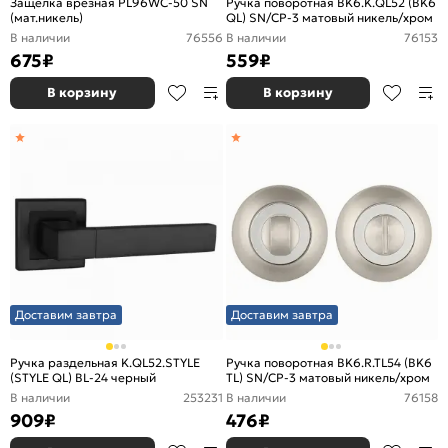
Защелка врезная PL96WC-50 SN
Ручка поворотная BK6.K.QL52 (BK6
(мат.никель)
QL) SN/CP-3 матовый никель/хром
В наличии
76556
В наличии
76153
675
₽
559
₽
В корзину
В корзину
Доставим завтра
Доставим завтра
Ручка раздельная K.QL52.STYLE
Ручка поворотная BK6.R.TL54 (BK6
(STYLE QL) BL-24 черный
TL) SN/CP-3 матовый никель/хром
В наличии
253231
В наличии
76158
909
₽
476
₽