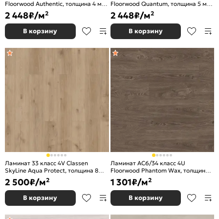
Floorwood Authentic, толщина 4 мм,
Floorwood Quantum, толщина 5 мм,
1502 Fleur de orange
8804 Дуб Томсон / Thomson Oak
2 448
₽/м²
2 448
₽/м²
В корзину
В корзину
Ламинат 33 класс 4V Classen
Ламинат AC6/34 класс 4U
SkyLine Aqua Protect, толщина 8
Floorwood Phantom Wax, толщина 8
мм, 56182 Salome
мм, 8105 Дуб Хэмонд
2 500
₽/м²
1 301
₽/м²
В корзину
В корзину