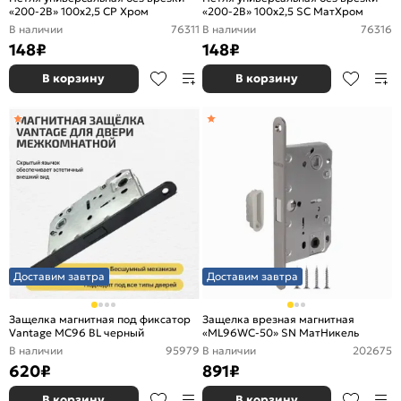
«200-2B» 100x2,5 CP Хром
«200-2B» 100x2,5 SC МатХром
В наличии
76311
В наличии
76316
148
₽
148
₽
В корзину
В корзину
Доставим завтра
Доставим завтра
Защелка магнитная под фиксатор
Защелка врезная магнитная
Vantage MC96 BL черный
«ML96WC-50» SN МатНикель
В наличии
95979
В наличии
202675
620
₽
891
₽
В корзину
В корзину