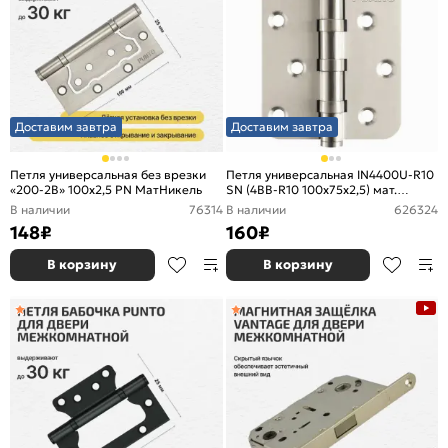
Доставим завтра
Доставим завтра
Петля универсальная без врезки
Петля универсальная IN4400U-R10
«200-2B» 100x2,5 PN МатНикель
SN (4BB-R10 100x75x2,5) мат.
никель
В наличии
76314
В наличии
626324
148
₽
160
₽
В корзину
В корзину