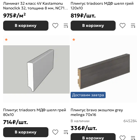
Ламинат 32 класс 4V Kastamonu
Плинтус triadoors МДФ шелл грей
Nanoclick 32, толщина 8 мм, NC71
120x10
Дуб Экзо
975
₽/м²
819
₽/шт.
В корзину
В корзину
Доставим завтра
Плинтус triadoors МДФ шелл грей
Плинтус bravo экошпон grey
80x10
melinga 70x16
714
₽/шт.
В наличии
645284
336
₽/шт.
В корзину
В корзину