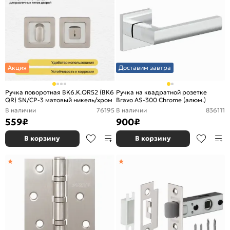
Акция
Доставим завтра
Ручка поворотная BK6.K.QR52 (BK6
Ручка на квадратной розетке
QR) SN/CP-3 матовый никель/хром
Bravo AS-300 Chrome (алюм.)
В наличии
76195
В наличии
836111
559
₽
900
₽
В корзину
В корзину