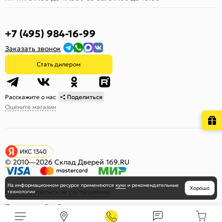
+7 (495) 984-16-99
Заказать звонок
Стать дилером
Расскажите о нас
Поделиться
Оцените магазин
ИКС 1340
© 2010—2026 Склад Дверей 169.RU
На информационном ресурсе
применяются
куки
и рекомендательные
Хорошо
Пользовательское соглашение
технологии
Политика обработки персональных данных
Карта сайта