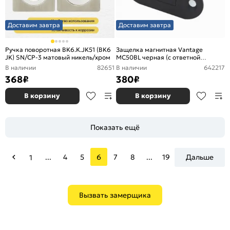
Доставим завтра
Доставим завтра
Ручка поворотная BK6.K.JK51 (BK6
Защелка магнитная Vantage
JK) SN/CP-3 матовый никель/хром
MC50BL черная (с ответной
планкой)
В наличии
82651
В наличии
642217
368
₽
380
₽
В корзину
В корзину
Показать ещё
...
4
5
6
7
8
...
19
Дальше
1
Вызвать замерщика