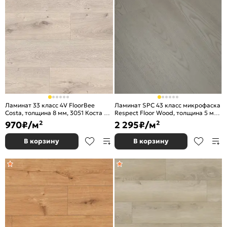
Ламинат 33 класс 4V FloorBee
Ламинат SPC 43 класс микрофаска
Costa, толщина 8 мм, 3051 Коста де
Respect Floor Wood, толщина 5 мм,
Мар
4218 Дуб Морозный
970
₽/м²
2 295
₽/м²
В корзину
В корзину