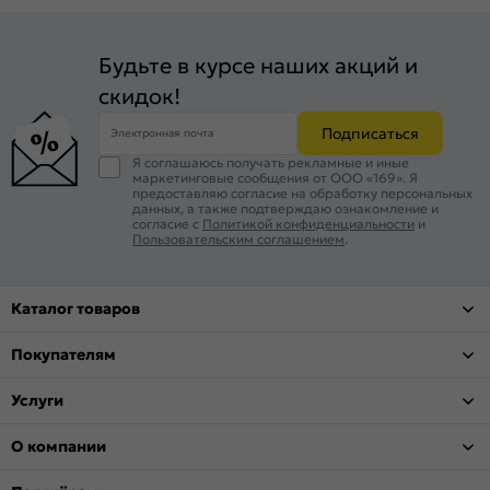
Глазок:
6016/50-90 CR Хром со шторкой и углом обзора
180°
Комплектующие:
Заглушки для монтажных отверстий,
Будьте в курсе наших акций и
чашки для противосъемных штырей.
скидок!
Цвет:
Букле черное/Wenge Veralinga
Подписаться
Электронная почта
Качество:
Сертифицирован для РФ по ГОСТ 31173-2016.
Наивысшие классы по эксплуатационным
Я соглашаюсь получать рекламные и иные
характеристикам (1) и
маркетинговые сообщения от ООО «169». Я
предоставляю согласие на обработку персональных
Вес, кг:
53
данных, а также подтверждаю ознакомление и
согласие с
Политикой конфиденциальности
и
Пользовательским соглашением
.
Каталог товаров
Покупателям
Услуги
О компании