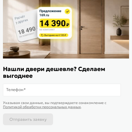
Расскажите о нас
Поделиться
Оцените магазин
ИКС 1340
© 2010—2026 Склад Дверей 169.RU
Пользовательское соглашение
Нашли двери дешевле? Сделаем
выгоднее
Политика обработки персональных данных
Карта сайта
Телефон*
Подобрать аналог
Смотреть похожие
Указывая свои данные, вы подтверждаете ознакомление c
Товар раскупили
Политикой обработки персональных данных
.
Отправить заявку
Каталог
Магазины
Позвонить
Написать
Корзина