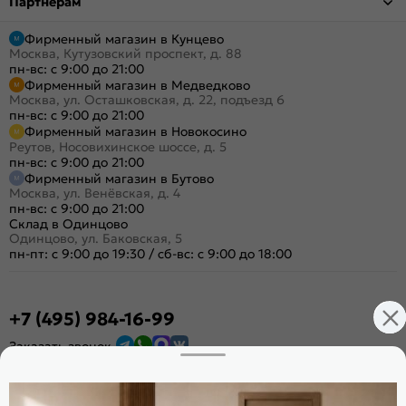
Партнёрам
Фирменный магазин в Кунцево
Москва, Кутузовский проспект, д. 88
пн-вс: с 9:00 до 21:00
Фирменный магазин в Медведково
Москва, ул. Осташковская, д. 22, подъезд 6
пн-вс: с 9:00 до 21:00
Фирменный магазин в Новокосино
Реутов, Носовихинское шоссе, д. 5
пн-вс: с 9:00 до 21:00
Фирменный магазин в Бутово
Москва, ул. Венёвская, д. 4
пн-вс: с 9:00 до 21:00
Склад в Одинцово
Одинцово, ул. Баковская, 5
пн-пт: с 9:00 до 19:30
/
сб-вс: с 9:00 до 18:00
+7 (495) 984-16-99
Заказать звонок
Стать дилером