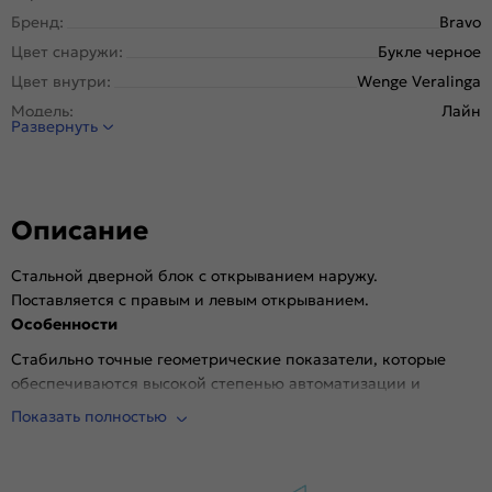
Бренд:
Bravo
Цвет снаружи:
Букле черное
Цвет внутри:
Wenge Veralinga
Модель:
Лайн
Развернуть
Открывание:
Левое
Открывание (˚):
180
Исполнение:
Металл-панель
Описание
Марка
Высококачественная конструкционная
стали:
углеродистая сталь (08пс).
Стальной дверной блок с открыванием наружу.
Отделка
Стальной лист с декоративным тиснением.
снаружи:
Поставляется с правым и левым открыванием.
Особенности
Отделка
Декоративная панель. Толщина 6 мм, Эко Шпон,
внутри:
молдинги из нержавеющей полированной стали.
Стабильно точные геометрические показатели, которые
Окраска:
Индустриальная полиэфирная порошковая
обеспечиваются высокой степенью автоматизации и
краска.
роботизации производства. Подходит для установки в
Показать полностью
Толщина полотна/коробки, мм:
66/92
квартире (внутри подъезда).
Толщина стали короба, мм:
1.2
Толщина стали полотна (снаружи/внутри), мм:
1.2