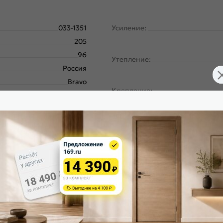
033-1351
Усиление:
205
96
Утепление:
Россия
Bravo
Крепление:
Букле черное
Casablanca
Пик
Петли:
Левое
Верхний замок:
180
Металл-панель
венная конструкционная
Нижний замок:
глеродистая сталь (08пс).
декоративным тиснением.
Класс замка:
 типа Skin Doors. Винил.
Класс шумоизоляции: