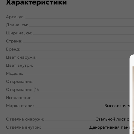
Характеристики
Артикул:
Длина, см:
Ширина, см:
Страна:
Бренд:
Цвет снаружи:
Цвет внутри:
Модель:
Открывание:
Открывание (˚):
Исполнение:
Марка стали:
Высококачест
у
Отделка снаружи:
Стальной лист с 
Отделка внутри:
Декоративная панель