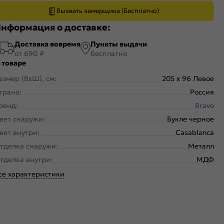
Вызвать замерщика (Бесплатно)
нформация о доставке:
Доставка вовремя
Пункты выдачи
от 690 ₽
бесплатно
 товаре
азмер (ВхШ), см:
205 x 96 Левое
трана:
Россия
ренд:
Bravo
вет снаружи:
Букле черное
вет внутри:
Casablanca
тделка снаружи:
Металл
тделка внутри:
МДФ
се характеристики