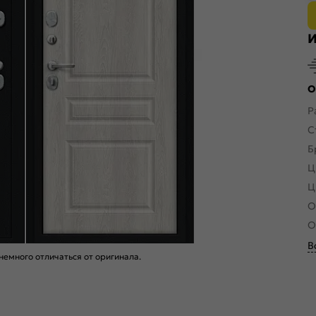
И
О
Р
С
Б
Ц
Ц
О
О
В
емного отличаться от оригинала.