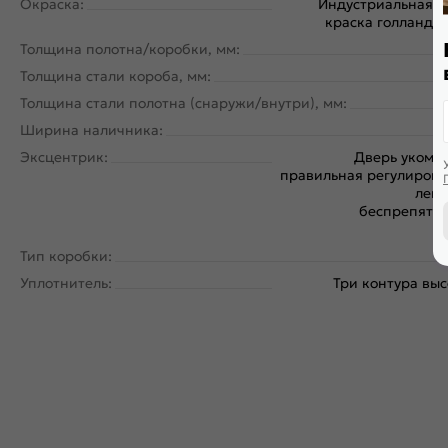
Окраска:
Индустриальная 
краска голландск
Толщина полотна/коробки, мм:
Толщина стали короба, мм:
Толщина стали полотна (снаружи/внутри), мм:
Ширина наличника:
Эксцентрик:
Дверь укомп
правильная регулировк
легк
беспрепятст
Тип коробки:
Уплотнитель:
Три контура вы