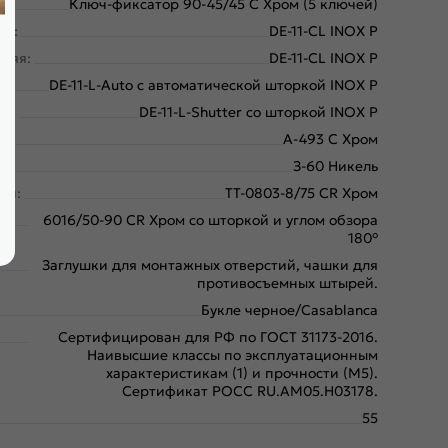
Ключ-фиксатор 90-45/45 C Хром (5 ключей)
ая:
DE-11-CL INOX P
няя:
DE-11-CL INOX P
:
DE-11-L-Auto с автоматической шторкой INOX P
яя:
DE-11-L-Shutter со шторкой INOX P
A-493 C Хром
З-60 Никель
ки:
ТТ-0803-8/75 CR Хром
6016/50-90 CR Хром со шторкой и углом обзора
180°
Заглушки для монтажных отверстий, чашки для
противосъемных штырей.
Букле черное/Casablanca
Сертифицирован для РФ по ГОСТ 31173-2016.
Наивысшие классы по эксплуатационным
характеристикам (1) и прочности (М5).
Сертификат POCC RU.AM05.H03178.
55