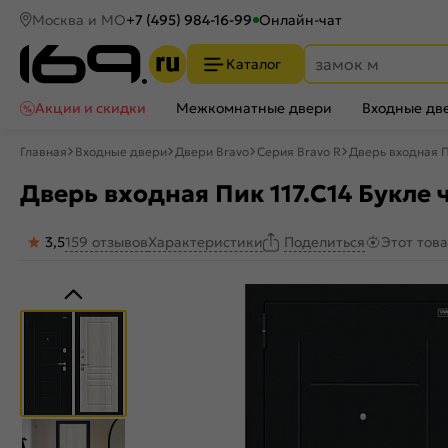
Москва и МО
+7 (495) 984-16-99
Онлайн-чат
Каталог
Акции и скидки
Межкомнатные двери
Входные дв
Главная
Входные двери
Двери Bravo
Серия Bravo R
Дверь входная П
Дверь входная Пик 117.С14 Букле 
3,5
159 отзывов
Характеристики
Этот тов
Поделиться