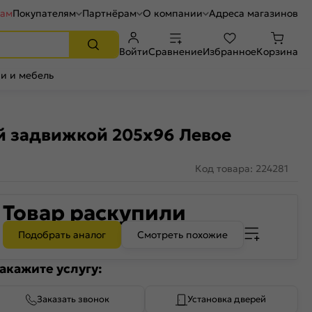
рам
Покупателям
Партнёрам
О компании
Адреса магазинов
Войти
Сравнение
Избранное
Корзина
и и мебель
ной задвижкой 205x96 Левое
Код товара: 224281
Товар раскупили
Подобрать аналог
Смотреть похожие
акажите услугу:
Заказать звонок
Установка дверей