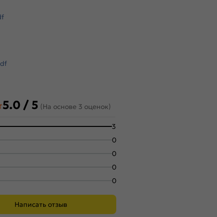
df
df
5.0 / 5
(На основе 3 оценок)
3
0
0
0
0
Написать отзыв