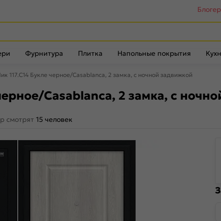
Блоге
ери
Фурнитура
Плитка
Напольные покрытия
Кухн
ик 117.С14 Букле черное/Casablanca, 2 замка, с ночной задвижкой
черное/Casablanca, 2 замка, с ноч
ар смотрят
15 человек
З