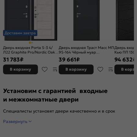
Доставим завтра
Дверь входная Porta S-3 4/
Дверь входная Траст Масс МП
Дверь входн
Л22 Graphite Pro/Nordic Oak,
9S-164 Чёрный муар
Кью ПП 130 
2 замка, с ночной задвижкой
металлик/Графит софт, с
Чёрный мат
31 783
₽
39 661
₽
94 632
₽
зеркалом, 2 замка, с ночной
серый, 2 за
задвижкой
В корзину
В корзину
В корз
Установим с гарантией входные
и межкомнатные двери
Специалисты установят двери качественно и в срок
Развернуть