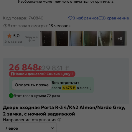
Изображение может немного отличаться от оригинала.
В избранное
В сравнение
Код товара: 740840
Этот товар смотрят
13 человек
5,0
Загрузить
+8
фото
3 отзыва
26 848
29 831
₽
₽
Нашли дешевле? Снизим цену!
Без переплат
Оплатить позже
всего
4 475 ₽
в месяц
Этот товар купили 72 раза
Дверь входная Porta R-3 4/K42 Almon/Nardo Grey,
2 замка, с ночной задвижкой
Направление открывания:
Левое