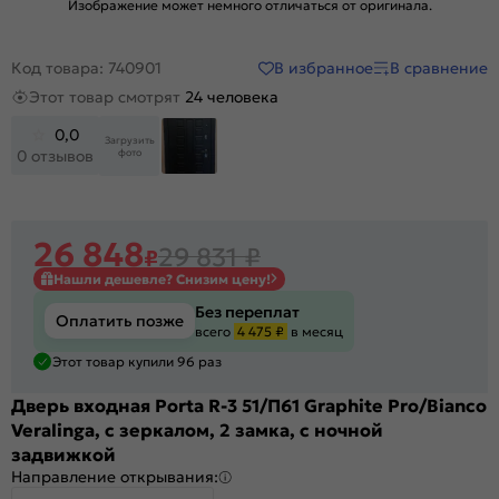
Изображение может немного отличаться от оригинала.
В избранное
В сравнение
Код товара: 740901
Этот товар смотрят
24 человека
0,0
Загрузить
фото
0 отзывов
26 848
29 831
₽
₽
Нашли дешевле? Снизим цену!
Без переплат
Оплатить позже
всего
4 475 ₽
в месяц
Этот товар купили 96 раз
Дверь входная Porta R-3 51/П61 Graphite Pro/Bianco
Veralinga, с зеркалом, 2 замка, с ночной
задвижкой
Направление открывания: