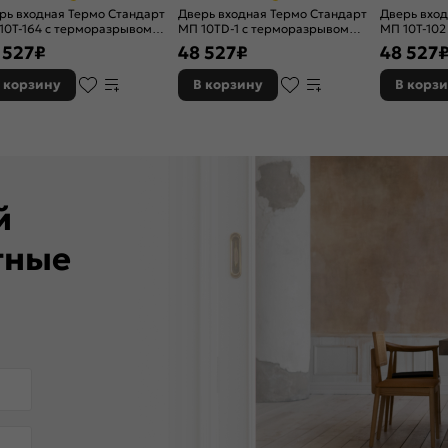
рь входная Термо Стандарт
Дверь входная Термо Стандарт
Дверь вход
10T-164 с терморазрывом
МП 10TD-1 с терморазрывом
МП 10T-102
олад букле/Белый ларче, 2
Шоколад букле/Белый софт, 2
Шоколад б
 527
₽
48 527
₽
48 527
ка, с ночной задвижкой
замка, с ночной задвижкой
матовый, 2
задвижкой
 корзину
В корзину
В корз
ей
тные