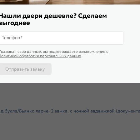
90/115
Ночная задвижка:
1.4
Нашли двери дешевле? Сделаем
Поворотник для ночной задвиж
выгоднее
1.4
Глазок:
70
Вертушка цилиндровая:
Телефон*
есть
Комплектующие:
открытый
Цвет:
Указывая свои данные, вы подтверждаете ознакомление c
лиуретановых V-образных
Политикой обработки персональных данных
.
Качество:
, 1контур - магнитный
Вес, кг:
Отправить заявку
укция полотна и короба,
ости в коробе и полотне
Стекло:
букле/Бьянко ларче, 2 замка, с ночной задвижкой (документац