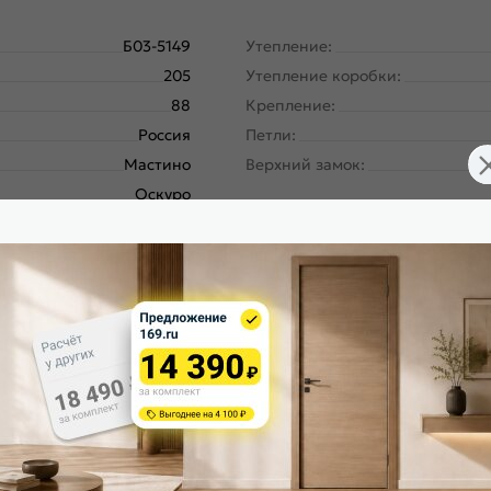
Б03-5149
Утепление:
205
Утепление коробки:
88
Крепление:
Россия
Петли:
Мастино
Верхний замок:
Оскуро
Нижний замок:
Роял дуб белый
Сити Макс ПП
Левое
Класс замка:
180
Класс шумоизоляции:
Панель-панель
Цилиндр:
ургический завод, завод
Накладка цилиндровая наружн
Северсталь; РФ
Накладка цилиндровая внутрен
Оскуро, 173
Накладка сувальдная наружная
оял дуб белый, 164 mirror
Накладка сувальдная внутренн
Черный муар металлик
Ручка: