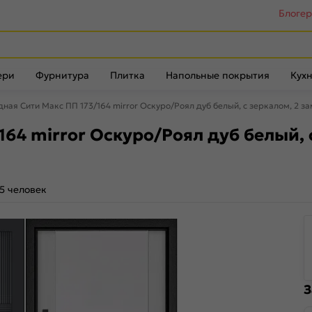
Блоге
ери
Фурнитура
Плитка
Напольные покрытия
Кухн
дная Сити Макс ПП 173/164 mirror Оскуро/Роял дуб белый, с зеркалом, 2 за
64 mirror Оскуро/Роял дуб белый, с
5 человек
З