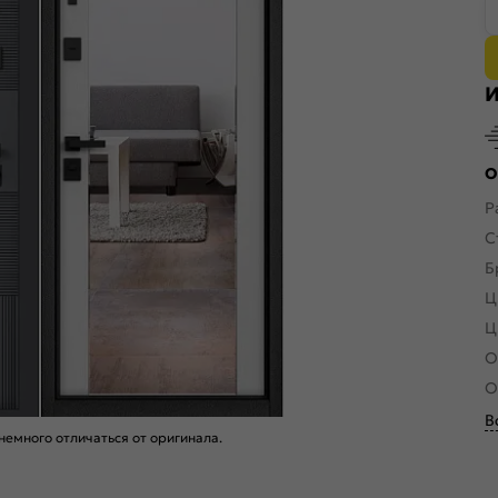
И
О
Р
С
Б
Ц
Ц
О
О
В
емного отличаться от оригинала.