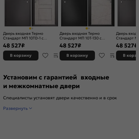
Дверь входная Термо
Дверь входная Термо
Дверь вход
Стандарт МП 10TD-1 с
Стандарт МП 10T-130 с
Стандарт МП
терморазрывом Шоколад
терморазрывом Антрацит
терморазр
48 527
₽
48 527
₽
48 527
₽
букле/Бетон бежевый, 2
букле/Бетон бежевый, 2
букле/Бетон
замка, с ночной задвижкой
замка, с ночной задвижкой
замка, с но
В корзину
В корзину
В корз
Установим с гарантией входные
и межкомнатные двери
Специалисты установят двери качественно и в срок
Развернуть