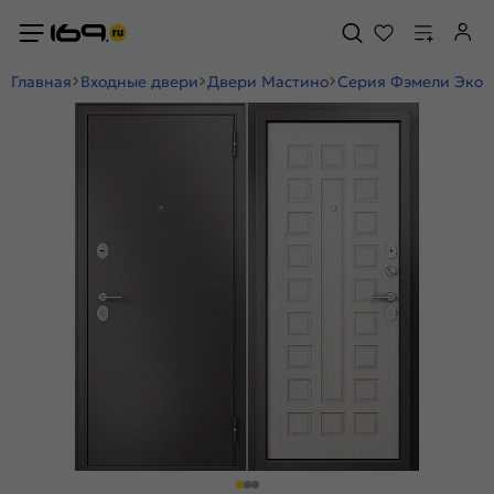
Главная
Входные двери
Двери Мастино
Серия Фэмели Эко