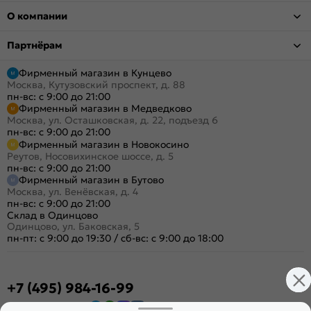
О компании
Партнёрам
Фирменный магазин в Кунцево
Москва, Кутузовский проспект, д. 88
пн-вс: с 9:00 до 21:00
Фирменный магазин в Медведково
Москва, ул. Осташковская, д. 22, подъезд 6
пн-вс: с 9:00 до 21:00
Фирменный магазин в Новокосино
Реутов, Носовихинское шоссе, д. 5
пн-вс: с 9:00 до 21:00
Фирменный магазин в Бутово
Москва, ул. Венёвская, д. 4
пн-вс: с 9:00 до 21:00
Склад в Одинцово
Одинцово, ул. Баковская, 5
пн-пт: с 9:00 до 19:30
/
сб-вс: с 9:00 до 18:00
+7 (495) 984-16-99
Заказать звонок