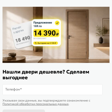
Стать дилером
Расскажите о нас
Поделиться
Оцените магазин
ИКС 1340
© 2010—2026 Склад Дверей 169.RU
Нашли двери дешевле? Сделаем
Пользовательское соглашение
выгоднее
Политика обработки персональных данных
Карта сайта
Телефон*
В корзину
-
30 024
₽
Купить в 1 клик
Указывая свои данные, вы подтверждаете ознакомление c
Политикой обработки персональных данных
.