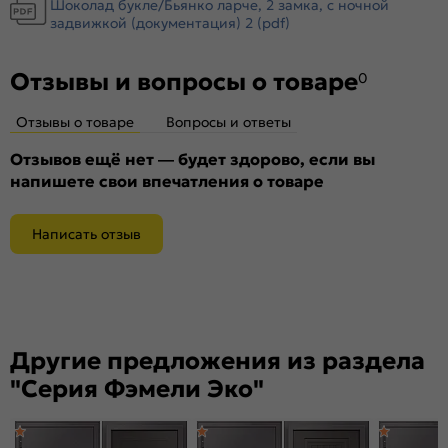
Шоколад букле/Бьянко ларче, 2 замка, с ночной
Крепление:
задвижкой (документация) 2 (pdf)
Анкерные болты
Петли:
2 петли
Отзывы и вопросы о товаре
Верхний замок:
Border ЗВ 8-6/14
0
Нижний замок:
Border ЗВ 4-3/85Г
Отзывы о товаре
Вопросы и ответы
Класс замка:
4 класс
Класс шумоизоляции:
Отзывов ещё нет — будет здорово, если вы
3 класс ( 20-25 дБ)
напишете свои впечатления о товаре
Цилиндр:
цилиндровый механизм 45х35(В) ЦАМ
Накладка цилиндровая
декоративная накладка БОН (хром)
наружная:
Написать отзыв
Накладка цилиндровая
декоративная накладка БОН (хром)
внутренняя:
Накладка сувальдная
Декоративная накладка БОН (хром)
наружная:
Накладка сувальдная
Декоративная накладка БОН (хром)
Другие предложения из раздела
внутренняя:
"Серия Фэмели Эко"
Ручка:
0883
Ночная задвижка:
есть
Поворотник для ночной задвижки:
пластик/металл