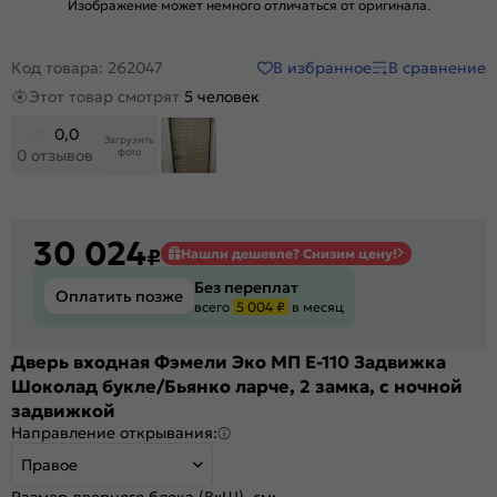
Изображение может немного отличаться от оригинала.
В избранное
В сравнение
Код товара: 262047
Этот товар смотрят
5 человек
0,0
Загрузить
фото
0 отзывов
30 024
₽
Нашли дешевле? Снизим цену!
Без переплат
Оплатить позже
всего
5 004 ₽
в месяц
Дверь входная Фэмели Эко МП E-110 Задвижка
Шоколад букле/Бьянко ларче, 2 замка, с ночной
задвижкой
Направление открывания:
Правое
Размер дверного блока (ВхШ), см: