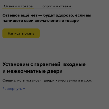
Нижний замок:
Border ЗВ 4-3/85Г
Отзывы о товаре
Вопросы и ответы
Класс замка:
4 класс
Класс шумоизоляции:
Отзывов ещё нет — будет здорово, если вы
3 класс ( 20-25 дБ)
напишете свои впечатления о товаре
Цилиндр:
цилиндровый механизм 45х35(В) ЦАМ
Накладка цилиндровая
декоративная накладка БОН (хром)
наружная:
Написать отзыв
Накладка цилиндровая
декоративная накладка БОН (хром)
внутренняя:
Накладка сувальдная
Декоративная накладка БОН (хром)
наружная:
Накладка сувальдная
Декоративная накладка БОН (хром)
Установим с гарантией входные
внутренняя:
и межкомнатные двери
Ручка:
0883
Ночная задвижка:
нет
Специалисты установят двери качественно и в срок
Поворотник для ночной задвижки:
пластик/металл
Развернуть
Глазок:
Да
Вертушка цилиндровая:
есть
Комплектующие:
Ручка, накладки