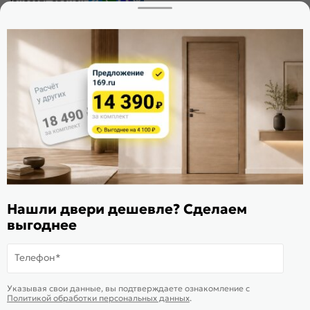
Заказать звонок
Стать дилером
Расскажите о нас
Поделиться
Оцените магазин
ИКС 1340
© 2010—2026 Склад Дверей 169.RU
Пользовательское соглашение
Нашли двери дешевле? Сделаем
выгоднее
Политика обработки персональных данных
Карта сайта
Телефон*
Подобрать аналог
Смотреть похожие
Указывая свои данные, вы подтверждаете ознакомление c
Товар раскупили
Политикой обработки персональных данных
.