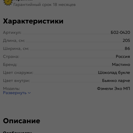
Гарантийный срок 18 месяцев
Характеристики
Артикул:
Б02-0420
Длина, см:
205
Ширина, см:
86
Страна:
Россия
Бренд:
Мастино
Цвет снаружи:
Шоколад букле
Цвет внутри:
Бьянко ларче
Модель:
Фэмели Эко МП
Развернуть
Открывание:
Правое
Открывание (˚):
180
Исполнение:
Металл-панель
Описание
Марка
Новолипецкий металлургический завод, завод
стали:
Северсталь; РФ
Особенности