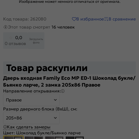
Изображение может немного отличаться от оригинала.
В избранное
В сравнение
Код товара: 262080
Этот товар смотрят
16 человек
0,0
Загрузить
фото
0 отзывов
Товар раскупили
Дверь входная Family Eco MP ED-1 Шоколад букле/
Бьянко ларче, 2 замка 205x86 Правое
Направление открывания:
Правое
Размер дверного блока (ВхШ), см:
205×86
Как сделать замеры
Цвет:
Шоколад букле/Бьянко ларче