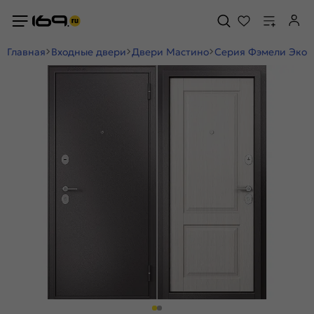
Главная
Входные двери
Двери Мастино
Серия Фэмели Эко