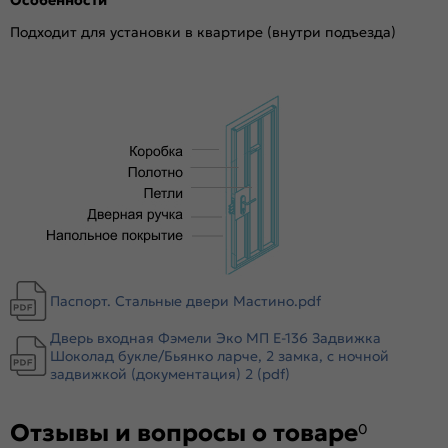
Отделка снаружи:
Шоколад букле
Отделка внутри:
Бьянко ларче, ED-1
Подходит для установки в квартире (внутри подъезда)
Окраска:
Шоколад букле
Толщина полотна/коробки, мм:
70/104
Толщина стали короба, мм:
1.4
Толщина стали полотна (снаружи/внутри), мм:
1
Ширина наличника:
70
Эксцентрик:
есть
Тип коробки:
Открытый
Уплотнитель:
2 контура уплотнителей
Усиление:
Цельногнутая конструкция полотна и короба,
гибы жесткости в коробе и полотне
Паспорт. Стальные двери Мастино.pdf
Утепление:
Пенополистирол
Дверь входная Фэмели Эко МП E-136 Задвижка
Утепление коробки:
Мин вата
Шоколад букле/Бьянко ларче, 2 замка, с ночной
Крепление:
задвижкой (документация) 2 (pdf)
Анкерные болты
Петли:
2 петли
Отзывы и вопросы о товаре
Верхний замок:
Border ЗВ 8-6/14
0