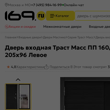
Москва и МО
+7 (495) 984-16-99
Онлайн-чат
Каталог
Акции и скидки
Межкомнатные двери
Входные дв
Главная
Входные двери
Двери Мастино
Серия Траст Масс
Дверь вхо
Дверь входная Траст Масс ПП 160
205x96 Левое
4,8
Характеристики
Этот товар смотрят
3
Поделиться