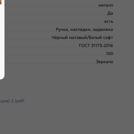
ки:
металл
Да
есть
Ручка, накладки, задвижка
Чёрный матовый/Белый софт
ГОСТ 31173-2016
100
Зеркало
ия) 2 (pdf)