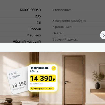
M000-00030
Утепление:
205
Утепление коробки:
96
Крепление:
Россия
Петли:
Мастино
Верхний замок:
Чёрный матовый
Нижний замок:
Белый софт
Класс замка:
Траст Масс ПП
Класс шумоизоляции:
Левое
Цилиндр:
180
Накладка цилиндровая наружн
Панель-панель
Накладка цилиндровая внутрен
ургический завод, завод
Северсталь; РФ
Накладка сувальдная наружная
Чёрный матовый 160
Накладка сувальдная внутренн
Белый софт 164
Ручка:
Чёрный Муар металлик
Ночная задвижка: