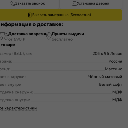
Заказать звонок
Установка дверей
Вызвать замерщика (Бесплатно)
нформация о доставке:
Доставка вовремя
Пункты выдачи
от 690 ₽
бесплатно
 товаре
азмер (ВхШ), см:
205 x 96 Левое
трана:
Россия
ренд:
Мастино
вет снаружи:
Чёрный матовый
вет внутри:
Белый софт
тделка снаружи:
МДФ
тделка внутри:
МДФ
се характеристики