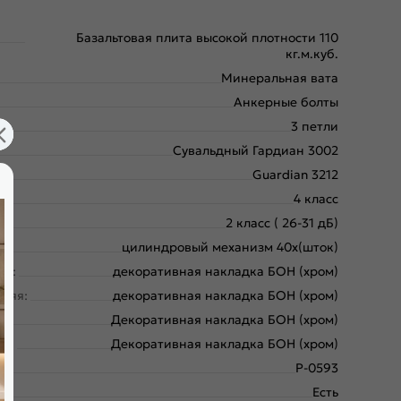
Базальтовая плита высокой плотности 110
кг.м.куб.
Минеральная вата
Анкерные болты
3 петли
Сувальдный Гардиан 3002
Guardian 3212
4 класс
2 класс ( 26-31 дБ)
цилиндровый механизм 40х(шток)
ая:
декоративная накладка БОН (хром)
няя:
декоративная накладка БОН (хром)
:
Декоративная накладка БОН (хром)
яя:
Декоративная накладка БОН (хром)
Р-0593
Есть