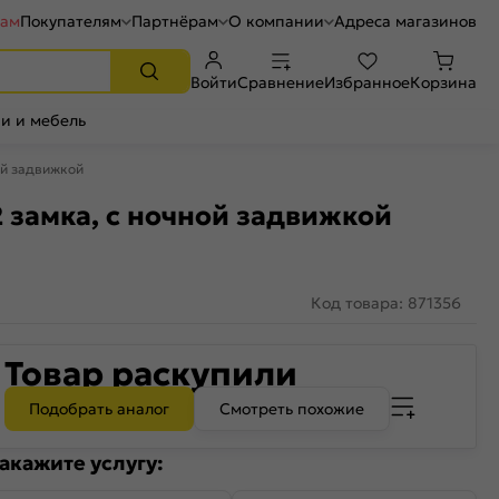
рам
Покупателям
Партнёрам
О компании
Адреса магазинов
Войти
Сравнение
Избранное
Корзина
и и мебель
ой задвижкой
 замка, с ночной задвижкой
Код товара: 871356
Товар раскупили
Подобрать аналог
Смотреть похожие
акажите услугу: