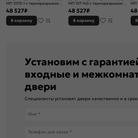
МП 10TD-1 с терморазрывом
МП 10T-140 с терморазрывом
МП 
Шоколад букле/Белый ларче, 2
Шоколад букле/Белый ларче, 2
Шок
48 527
₽
48 527
₽
48
замка, с ночной задвижкой
замка, с ночной задвижкой
зам
В корзину
В корзину
В
Установим с гаранти
входные и межкомна
двери
Специалисты установят двери качественно и в срок
Имя *
Телефон для связи *