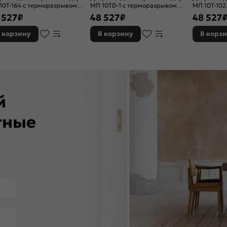
10T-164 с терморазрывом
МП 10TD-1 с терморазрывом
МП 10T-102
олад букле/Белый ларче, 2
Шоколад букле/Белый софт, 2
Шоколад б
 527
₽
48 527
₽
48 527
ка, с ночной задвижкой
замка, с ночной задвижкой
матовый, 2
задвижкой
 корзину
В корзину
В корз
ей
тные