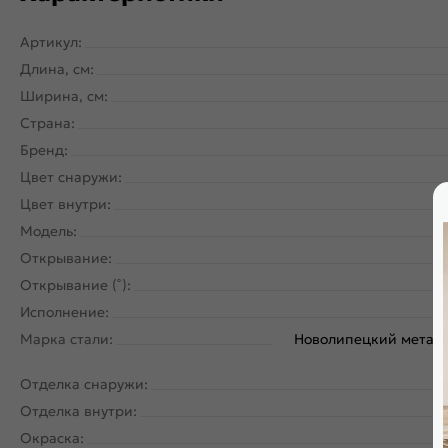
Артикул:
Длина, см:
Ширина, см:
Страна:
Бренд:
Цвет снаружи:
Цвет внутри:
Модель:
Открывание:
Открывание (˚):
Исполнение:
Марка стали:
Новолипецкий металл
Отделка снаружи:
Отделка внутри:
Окраска: