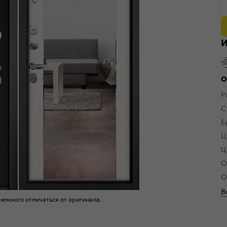
И
О
Р
С
Б
Ц
Ц
О
О
В
емного отличаться от оригинала.