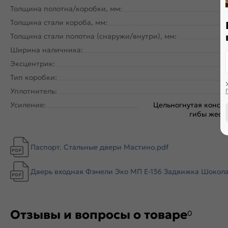
Толщина полотна/коробки, мм:
Толщина стали короба, мм:
Толщина стали полотна (снаружи/внутри), мм:
Ширина наличника:
Эксцентрик:
Тип коробки:
Уплотнитель:
Усиление:
Цельногнутая констр
гибы жестк
Паспорт. Стальные двери Мастино.pdf
Дверь входная Фэмели Эко МП E-136 Задвижка Шоколад 
Отзывы и вопросы о товаре
0