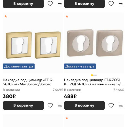
В корзину
В корзину
Доставим завтра
Доставим завтра
Накладка под цилиндр «ET QL
Накладка под цилиндр ET.K.ZQ51
SG/CP-4» МатЗолото/Золото
(ET ZQ) SN/CP-3 матовый никель/
хром
В наличии
76495
В наличии
76640
380
₽
488
₽
В корзину
В корзину