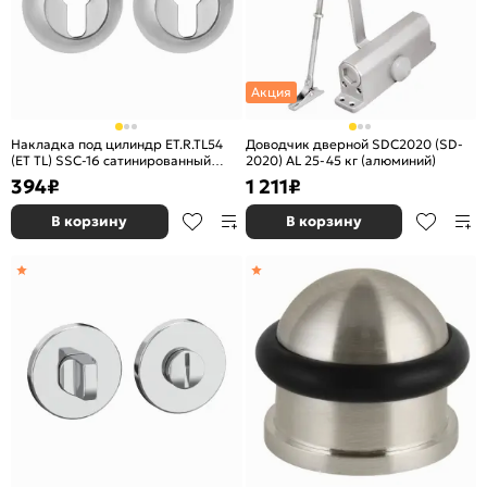
Акция
Накладка под цилиндр ET.R.TL54
Доводчик дверной SDC2020 (SD-
(ET TL) SSC-16 сатинированный
2020) AL 25-45 кг (алюминий)
хром
394
₽
1 211
₽
В корзину
В корзину