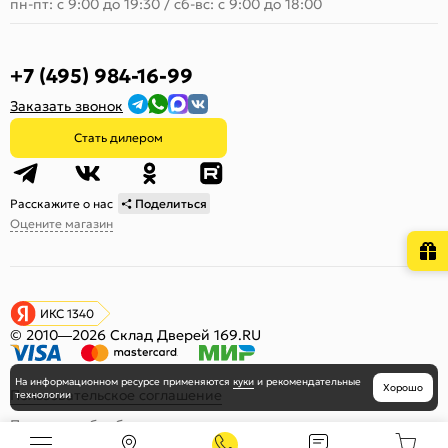
пн-пт: с 9:00 до 19:30
/
сб-вс: с 9:00 до 18:00
+7 (495) 984-16-99
Заказать звонок
Стать дилером
Расскажите о нас
Поделиться
Оцените магазин
ИКС 1340
© 2010—2026 Склад Дверей 169.RU
На информационном ресурсе
применяются
куки
и рекомендательные
Хорошо
Пользовательское соглашение
технологии
Политика обработки персональных данных