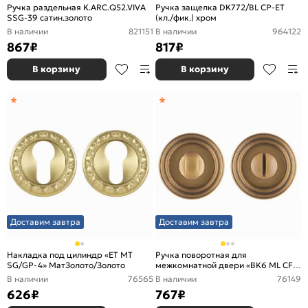
Ручка раздельная K.ARC.Q52.VIVA
Ручка защелка DK772/BL CP-ET
SSG-39 сатин.золото
(кл./фик.) хром
В наличии
821151
В наличии
964122
867
₽
817
₽
В корзину
В корзину
Доставим завтра
Доставим завтра
Накладка под цилиндр «ET MT
Ручка поворотная для
SG/GP-4» МатЗолото/Золото
межкомнатной двери «BK6 ML CF-
17» Кофе
В наличии
76565
В наличии
76149
626
₽
767
₽