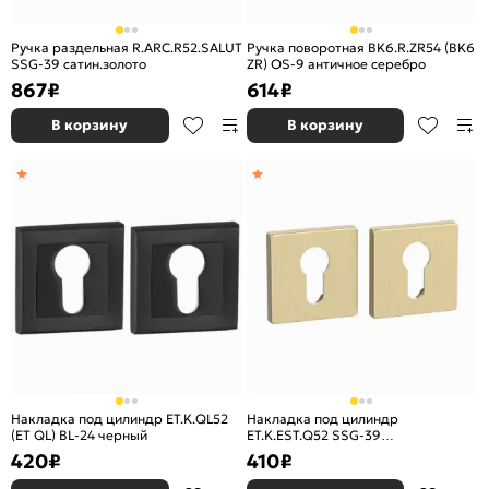
Ручка раздельная R.ARC.R52.SALUT
Ручка поворотная BK6.R.ZR54 (BK6
SSG-39 сатин.золото
ZR) OS-9 античное серебро
867
₽
614
₽
В корзину
В корзину
Накладка под цилиндр ET.K.QL52
Накладка под цилиндр
(ET QL) BL-24 черный
ET.K.EST.Q52 SSG-39
сатинированное золото
420
₽
410
₽