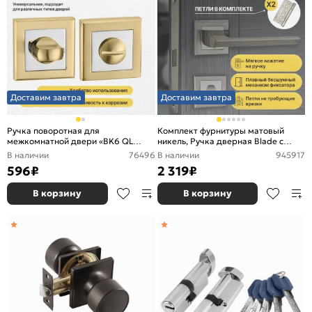
Доставим завтра
Доставим завтра
Ручка поворотная для
Комплект фурнитуры матовый
межкомнатной двери «BK6 QL
никель, Ручка дверная Blade с
SG/CP-4» МатЗолото/Хром
магнитной защелкой, петлями
В наличии
76496
В наличии
945917
бабочка, сантехнической
596
₽
2 319
₽
заверткой
В корзину
В корзину