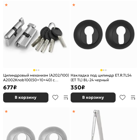
Цилиндровый механизм (A202/100)
Накладка под цилиндр ET.R.TL54
A2002Knob100(50+10+40) с
(ET TL) BL-24 черный
вертушкой SN никель
677
₽
350
₽
В корзину
В корзину