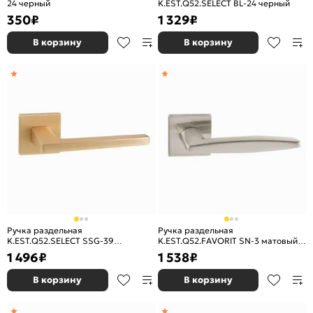
24 черный
K.EST.Q52.SELECT BL-24 черный
350
₽
1 329
₽
В корзину
В корзину
Ручка раздельная
Ручка раздельная
K.EST.Q52.SELECT SSG-39
K.EST.Q52.FAVORIT SN-3 матовый
сатинированное золото
никель
1 496
₽
1 538
₽
В корзину
В корзину