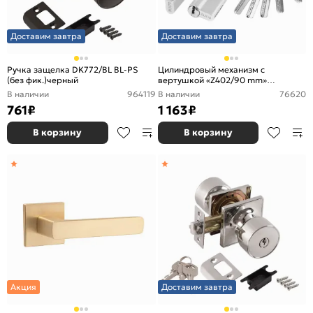
Доставим завтра
Доставим завтра
Ручка защелка DK772/BL BL-PS
Цилиндровый механизм с
(без фик.)черный
вертушкой «Z402/90 mm»
(45+10+35) AB Бронза
В наличии
964119
В наличии
76620
761
₽
1 163
₽
В корзину
В корзину
Акция
Доставим завтра