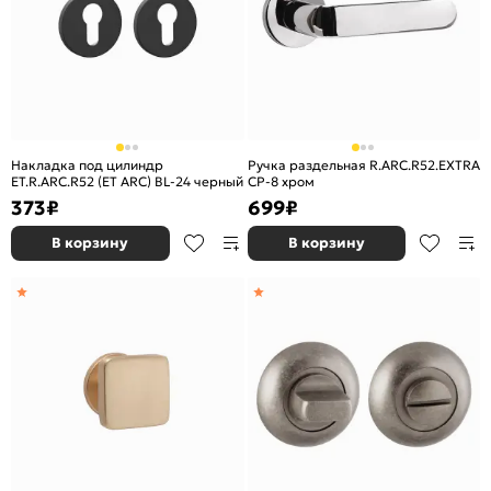
Накладка под цилиндр
Ручка раздельная R.ARC.R52.EXTRA
ET.R.ARC.R52 (ET ARC) BL-24 черный
CP-8 хром
373
₽
699
₽
В корзину
В корзину