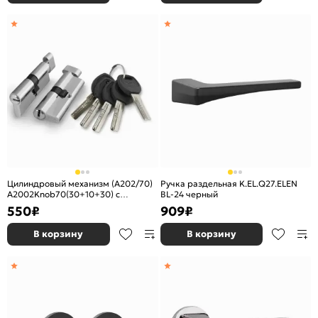
Цилиндровый механизм (A202/70)
Ручка раздельная K.EL.Q27.ELEN
A2002Knob70(30+10+30) с
BL-24 черный
вертушкой SN никель
550
₽
909
₽
В корзину
В корзину