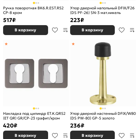
Ручка поворотная BK6.R.EST.R52
Упор дверной напольный DFIX/F26
CP-8 хром
(DS PF-26) SN-3 мат.никель
517
₽
223
₽
В корзину
В корзину
Накладка под цилиндр ET.K.QR52
Упор дверной настенный DFIX/W80
(ET QR) GR/CP-23 графит/хром
(DS PW-80) GP-5 золото
420
₽
236
₽
В корзину
В корзину