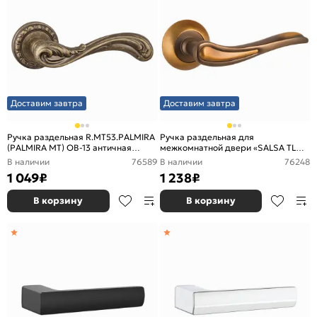
Доставим завтра
Доставим завтра
Ручка раздельная R.MT53.PALMIRA
Ручка раздельная для
(PALMIRA MT) OB-13 античная
межкомнатной двери «SALSA TL
бронза
CF-17» Кофе
В наличии
76589
В наличии
76248
1 049
₽
1 238
₽
В корзину
В корзину