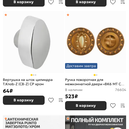
В корзину
В корзину
Доставим завтра
Вертушка на шток цилиндра
Ручка поворотная для
T.Knob-Z (CB-Z) CP хром
межкомнатной двери «BK6 MT CF-
17» Кофе
64
₽
В наличии
76604
523
₽
В корзину
В корзину