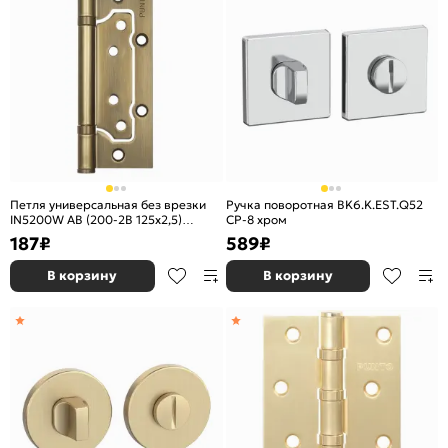
Петля универсальная без врезки
Ручка поворотная BK6.K.EST.Q52
IN5200W AB (200-2B 125x2,5)
CP-8 хром
бронза
187
₽
589
₽
В корзину
В корзину