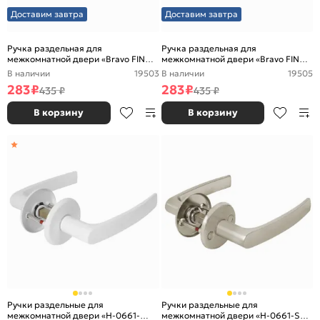
Доставим завтра
Доставим завтра
Ручка раздельная для
Ручка раздельная для
межкомнатной двери «Bravo FIN
межкомнатной двери «Bravo FIN
16/006» Золото
16/006» Белый
В наличии
19503
В наличии
19505
283
₽
283
₽
435 ₽
435 ₽
В корзину
В корзину
Ручки раздельные для
Ручки раздельные для
межкомнатной двери «H-0661-
межкомнатной двери «H-0661-SN»