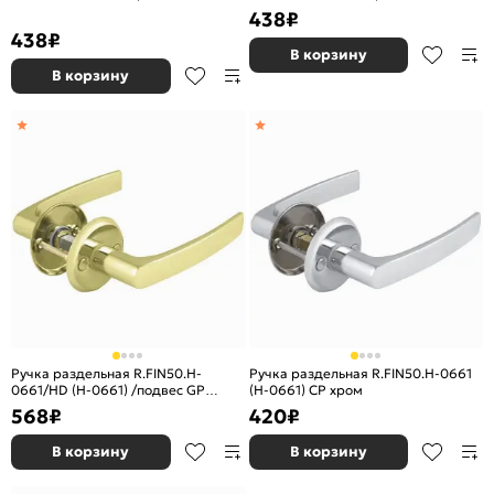
WH» Белый
МатНикель
438
₽
438
₽
В корзину
В корзину
Ручка раздельная R.FIN50.H-
Ручка раздельная R.FIN50.H-0661
0661/HD (H-0661) /подвес GP
(H-0661) СP хром
золото
568
₽
420
₽
В корзину
В корзину