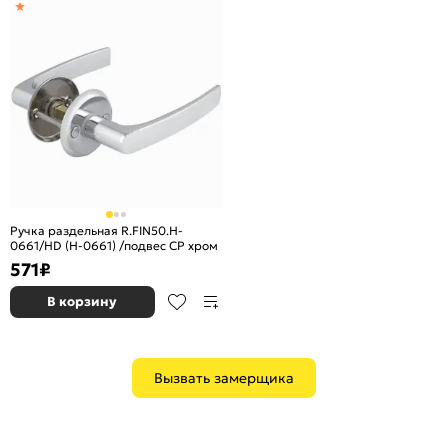
Ручка раздельная R.FIN50.H-
0661/HD (H-0661) /подвес CP хром
571
₽
В корзину
Вызвать замерщика