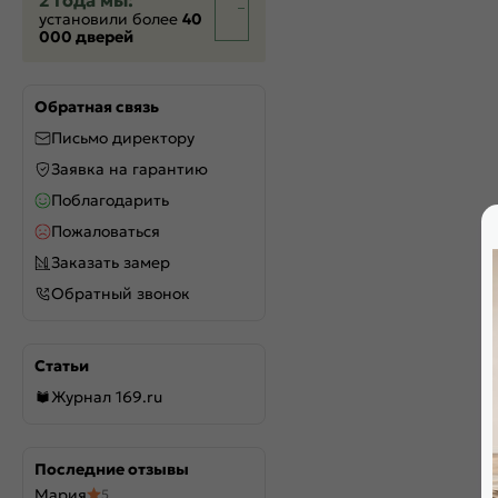
2 года мы:
установили более
40
000 дверей
Обратная связь
Письмо директору
Заявка на гарантию
Поблагодарить
Пожаловаться
Заказать замер
Обратный звонок
Статьи
Журнал 169.ru
Последние отзывы
Мария
5