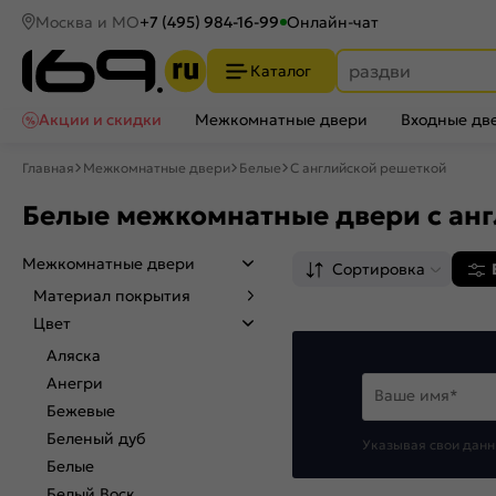
Москва и МО
+7 (495) 984-16-99
Онлайн-чат
Каталог
Акции и скидки
Межкомнатные двери
Входные дв
Главная
Межкомнатные двери
Белые
С английской решеткой
Белые межкомнатные двери с ан
Межкомнатные двери
Сортировка
Материал покрытия
Цвет
Аляска
Анегри
Ваше имя*
Бежевые
Беленый дуб
Указывая свои данн
Белые
Белый Воск