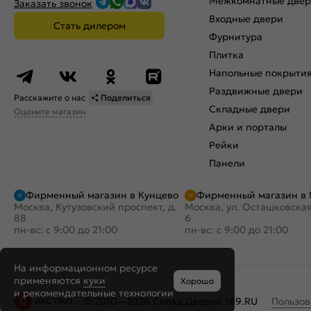
Межкомнатные две
Заказать звонок
Входные двери
Стать дилером
Фурнитура
Плитка
Напольные покрыти
Раздвижные двери
Расскажите о нас
Поделиться
Складные двери
Оцените магазин
Арки и порталы
Рейки
Панели
Фирменный магазин в Кунцево
Фирменный магазин в
Москва, Кутузовский проспект, д.
Москва, ул. Осташковская
88
6
пн-вс: с 9:00 до 21:00
пн-вс: с 9:00 до 21:00
На информационном ресурсе
применяются
куки
Хорошо
и рекомендательные технологии
Пользов
© 2010—2026 Склад Дверей 169.RU
ИКС 1340