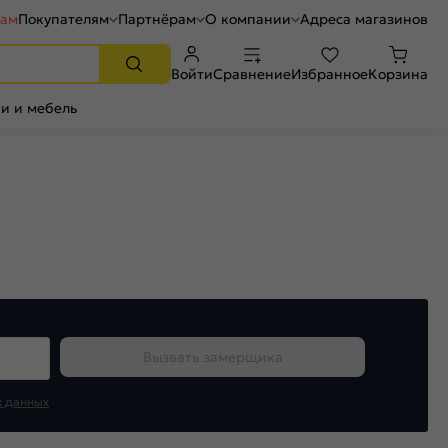
рам
Покупателям
Партнёрам
О компании
Адреса магазинов
Войти
Сравнение
Избранное
Корзина
и и мебель
Вызвать замерщика
х данных