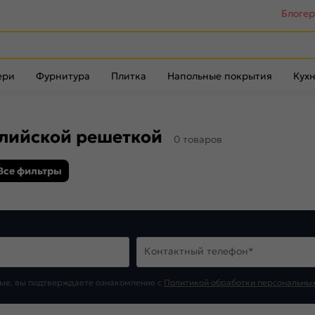
Блоге
ери
Фурнитура
Плитка
Напольные покрытия
Кухн
глийской решеткой
0 товаров
Все фильтры
Контактный телефон*
ые, вы подтверждаете ознакомление c
Политикой обработки персональны