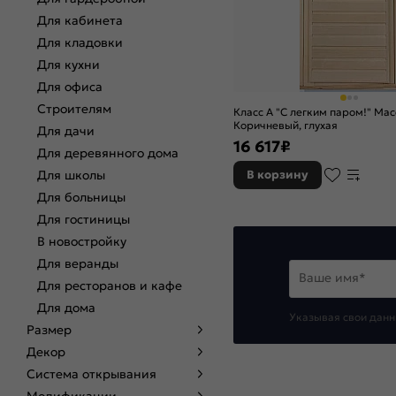
Для кабинета
Для кладовки
Для кухни
Для офиса
Строителям
Класс А "С легким паром!" Мас
Коричневый, глухая
Для дачи
16 617
₽
Для деревянного дома
Для школы
В корзину
Для больницы
Для гостиницы
В новостройку
Для веранды
Ваше имя*
Для ресторанов и кафе
Для дома
Указывая свои данн
Размер
Декор
Система открывания