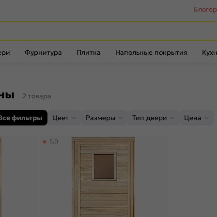
Блоге
ери
Фурнитура
Плитка
Напольные покрытия
Кухн
уны
2 товара
Все фильтры
Цвет
Размеры
Тип двери
Цена
5,0