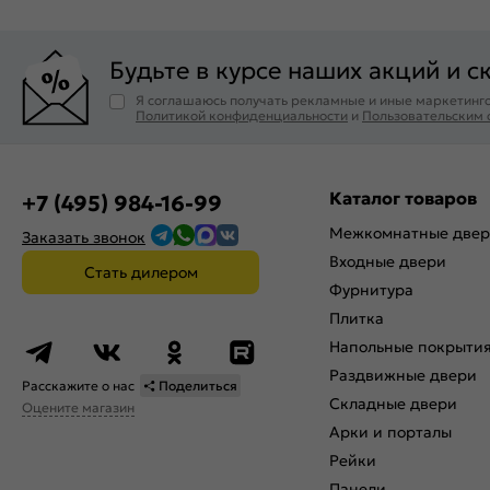
Будьте в курсе наших акций и с
Я соглашаюсь получать рекламные и иные маркетинго
Политикой конфиденциальности
и
Пользовательским
Каталог товаров
+7 (495) 984-16-99
Межкомнатные две
Заказать звонок
Входные двери
Стать дилером
Фурнитура
Плитка
Напольные покрыти
Раздвижные двери
Расскажите о нас
Поделиться
Складные двери
Оцените магазин
Арки и порталы
Рейки
Панели