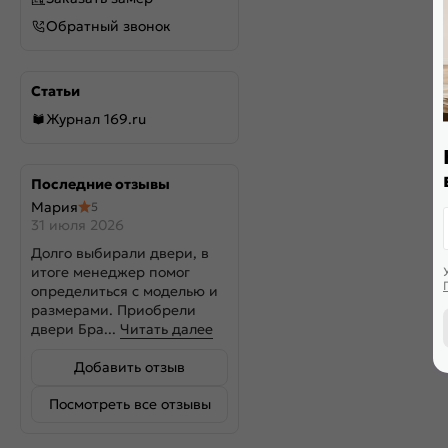
Обратный звонок
Статьи
Журнал 169.ru
Последние отзывы
Мария
5
31 июля 2026
Долго выбирали двери, в
итоге менеджер помог
определиться с моделью и
размерами. Приобрели
двери Бра...
Читать далее
Добавить отзыв
Посмотреть все отзывы