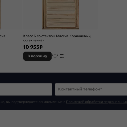
сив
Класс Б со стеклом Массив Коричневый,
остекленная
10 955
₽
В корзину
Контактный телефон*
ые, вы подтверждаете ознакомление c
Политикой обработки персональны